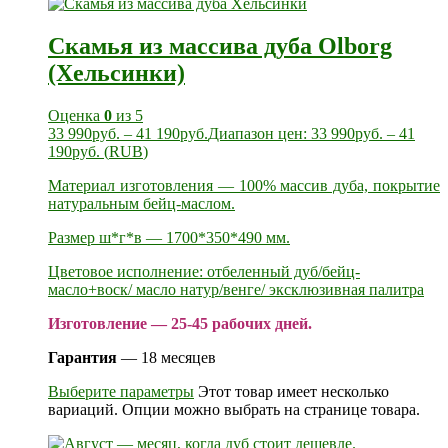
Скамья из массива дуба Olborg
(Хельсинки)
Оценка
0
из 5
33 990
руб.
–
41 190
руб.
Диапазон цен: 33 990руб. – 41
190руб.
(
RUB
)
Материал изготовления — 100% массив дуба, покрытие
натуральным бейц-маслом.
Размер ш*г*в — 1700*350*490 мм.
Цветовое исполнение: отбеленный дуб/бейц-
масло+воск/ масло натур/венге/ эксклюзивная палитра
Изготовление — 25-45 рабочих дней.
Гарантия
— 18 месяцев
Выберите параметры
Этот товар имеет несколько
вариаций. Опции можно выбрать на странице товара.