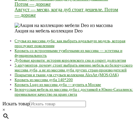
Август — месяц, когда дуб стоит дешевле. Потом
— дороже
Акция на мебель коллекции Deo
Стулья из массива дуба: как выбрать идеальную модель, которая
прослужит поколениям
Кровать со встроенными тумбочками из массива — эстетика и
функциональность
Дубовые кровати: история королевского сна и секрет долголетия
5 аргументов, почему стоит выбрать именно мебель из белорусского
массива дуба, а не из массива дуба других стран-производителей
Покрытия и ткани для стульев коллекции AlesArt (MOS-OAK)
Кровать из массива дуба 140*200
Кровать Lugo из массива дуба — купить в Москве
Белорусская мебель из массива дуба с доставкой в Южно-Сахалинск:
премиальное качество на краю света
Искать товар
×
Мебель натуральная из массива дуба в скандинавском
стиле с экологичным покрытием.
Юр. лицо Частное