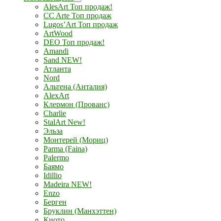
AlesArt Топ продаж!
CC Arte Топ продаж
Lugos’Art Топ продаж
ArtWood
DEO Топ продаж!
Amandi
Sand NEW!
Атланта
Nord
Альтена (Анталия)
AlexArt
Клермон (Прованс)
Charlie
StalArt New!
Эльза
Монтерей (Мориц)
Parma (Faina)
Palermo
Баямо
Idillio
Madeira NEW!
Enzo
Берген
Бруклин (Манхэттен)
Киото