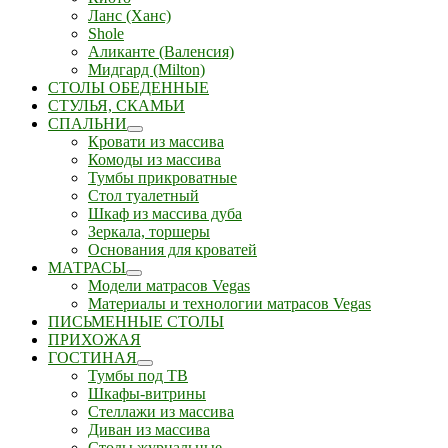
Ланс (Ханс)
Shole
Аликанте (Валенсия)
Мидгард (Milton)
СТОЛЫ ОБЕДЕННЫЕ
СТУЛЬЯ, СКАМЬИ
СПАЛЬНИ
Кровати из массива
Комоды из массива
Тумбы прикроватные
Стол туалетный
Шкаф из массива дуба
Зеркала, торшеры
Основания для кроватей
МАТРАСЫ
Модели матрасов Vegas
Материалы и технологии матрасов Vegas
ПИСЬМЕННЫЕ СТОЛЫ
ПРИХОЖАЯ
ГОСТИНАЯ
Тумбы под ТВ
Шкафы-витрины
Стеллажи из массива
Диван из массива
Столы журнальные