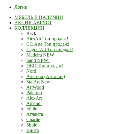
Логин
МЕБЕЛЬ В НАЛИЧИИ
АКЦИЯ АВГУСТ
КОЛЛЕКЦИИ
Back
AlesArt Топ продаж!
СС Arte Топ продаж!
Lugos’Art Топ продаж!
Madeira NEW!
Sand NEW!
DEO Топ продаж!
Nord
Альтена (Анталия)
StalArt New!
ArtWood
Palermo
AlexArt
Amandi
Idillio
Атланта
Charlie
Shole
Киото