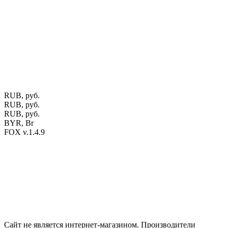
предприятие "Мос-оак "(Офис - Беларусь, г. Пинск , ул.
Калиновского, 32/4 Номер в Реестре: за №737304 Рег. номер
ЕГР: 291841340 УНП: 291841340 Рег. орган: Пинским ГИК
Фото изделий на сайте помогает лучше сориентироваться при
выборе того или иного индивидуального изделия.
Предоставленная на сайте информация не является публичной
офертой.
Экран монитора может не передавать цветовые
оттенки материалов.
RUB, руб.
RUB, руб.
RUB, руб.
BYR, Br
FOX v.1.4.9
Цены на сайте указаны в белорусских и российских рублях.
Друзья, присоединяйтесь к нам в социальных сетях:
Instargam
#mosoak
Одноклассники
Сайт не является интернет-магазином. Производители