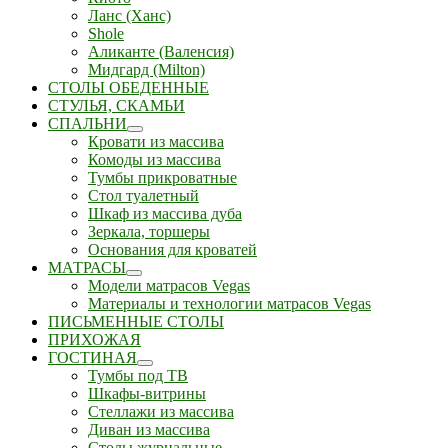
Ланс (Ханс)
Shole
Аликанте (Валенсия)
Мидгард (Milton)
СТОЛЫ ОБЕДЕННЫЕ
СТУЛЬЯ, СКАМЬИ
СПАЛЬНИ
Кровати из массива
Комоды из массива
Тумбы прикроватные
Стол туалетный
Шкаф из массива дуба
Зеркала, торшеры
Основания для кроватей
МАТРАСЫ
Модели матрасов Vegas
Материалы и технологии матрасов Vegas
ПИСЬМЕННЫЕ СТОЛЫ
ПРИХОЖАЯ
ГОСТИНАЯ
Тумбы под ТВ
Шкафы-витрины
Стеллажи из массива
Диван из массива
Столы журнальные