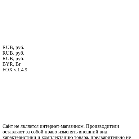
ЕГР: 291841340 УНП: 291841340 Рег. орган: Пинским ГИК
Фото изделий на сайте помогает лучше сориентироваться при
выборе того или иного индивидуального изделия.
Предоставленная на сайте информация не является публичной
офертой.
Экран монитора может не передавать цветовые
оттенки материалов.
RUB, руб.
RUB, руб.
RUB, руб.
BYR, Br
FOX v.1.4.9
Цены на сайте указаны в белорусских и российских рублях.
Друзья, присоединяйтесь к нам в социальных сетях:
Instargam
#mosoak
Одноклассники
Сайт не является интернет-магазином. Производители
оставляют за собой право изменять внешний вид,
характеристики и комплектацию товара, предварительно не