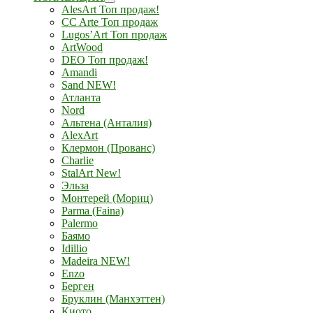
AlesArt Топ продаж!
CC Arte Топ продаж
Lugos’Art Топ продаж
ArtWood
DEO Топ продаж!
Amandi
Sand NEW!
Атланта
Nord
Альтена (Анталия)
AlexArt
Клермон (Прованс)
Charlie
StalArt New!
Эльза
Монтерей (Мориц)
Parma (Faina)
Palermo
Баямо
Idillio
Madeira NEW!
Enzo
Берген
Бруклин (Манхэттен)
Киото