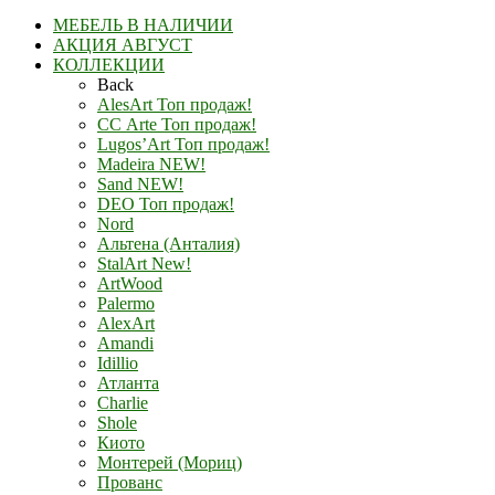
МЕБЕЛЬ В НАЛИЧИИ
АКЦИЯ АВГУСТ
КОЛЛЕКЦИИ
Back
AlesArt Топ продаж!
СС Arte Топ продаж!
Lugos’Art Топ продаж!
Madeira NEW!
Sand NEW!
DEO Топ продаж!
Nord
Альтена (Анталия)
StalArt New!
ArtWood
Palermo
AlexArt
Amandi
Idillio
Атланта
Charlie
Shole
Киото
Монтерей (Мориц)
Прованс