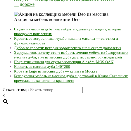
— дороже
Акция на мебель коллекции Deo
Стулья из массива дуба: как выбрать идеальную модель, которая
прослужит поколениям
Кровать со встроенными тумбочками из массива — эстетика и
функциональность
Дубовые кровати: история королевского сна и секрет долголетия
5 аргументов, почему стоит выбрать именно мебель из белорусского
массива дуба, а не из массива дуба других стран-производителей
Покрытия и ткани для стульев коллекции AlesArt (MOS-OAK)
Кровать из массива дуба 140*200
Кровать Lugo из массива дуба — купить в Москве
Белорусская мебель из массива дуба с доставкой в Южно-Сахалинск:
премиальное качество на краю света
Искать товар
×
Мебель натуральная из массива дуба в скандинавском
стиле с экологичным покрытием.
Юр. лицо Частное
предприятие "Мос-оак "(Офис - Беларусь, г. Пинск , ул.
Калиновского, 32/4 Номер в Реестре: за №737304 Рег. номер