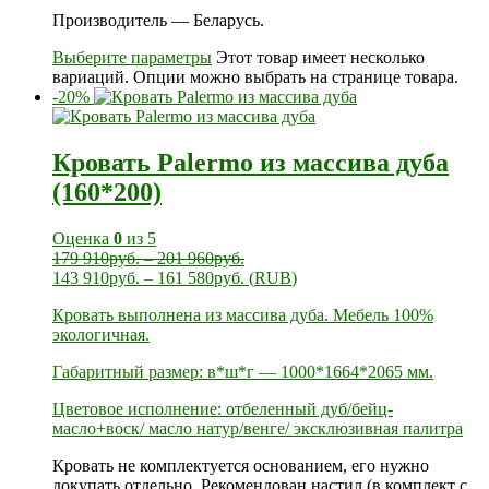
Производитель — Беларусь.
Выберите параметры
Этот товар имеет несколько
вариаций. Опции можно выбрать на странице товара.
-20%
Кровать Palermo из массива дуба
(160*200)
Оценка
0
из 5
179 910
руб.
–
201 960
руб.
143 910
руб.
–
161 580
руб.
(
RUB
)
Кровать выполнена из массива дуба. Мебель 100%
экологичная.
Габаритный размер: в*ш*г — 1000*1664*2065 мм.
Цветовое исполнение: отбеленный дуб/бейц-
масло+воск/ масло натур/венге/ эксклюзивная палитра
Кровать не комплектуется основанием, его нужно
докупать отдельно. Рекомендован настил (в комплект с