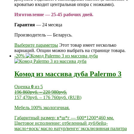
кроватью входит центральная опора с ножками).
Изготовление — 25-45 рабочих дней.
Гарантия
— 24 месяца
Производитель — Беларусь.
Выберите параметры
Этот товар имеет несколько
вариаций. Опции можно выбрать на странице товара.
-20%
Комод из массива дуба Palermo 3
Оценка
0
из 5
196 860
руб.
–
220 980
руб.
157 470
руб.
–
176 760
руб.
(
RUB
)
Мебель 100% экологичная.
Габаритный размер: в*ш*г — 600*1200*460 мм.
Цветовое исполнение: отбеленный дуб/бейц-
масло+воск/ масло натур/венге/ эксклюзивная палитра