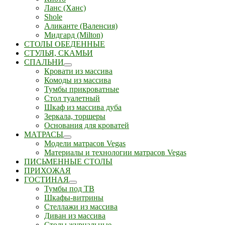
Ланс (Ханс)
Shole
Аликанте (Валенсия)
Мидгард (Milton)
СТОЛЫ ОБЕДЕННЫЕ
СТУЛЬЯ, СКАМЬИ
СПАЛЬНИ
Кровати из массива
Комоды из массива
Тумбы прикроватные
Стол туалетный
Шкаф из массива дуба
Зеркала, торшеры
Основания для кроватей
МАТРАСЫ
Модели матрасов Vegas
Материалы и технологии матрасов Vegas
ПИСЬМЕННЫЕ СТОЛЫ
ПРИХОЖАЯ
ГОСТИНАЯ
Тумбы под ТВ
Шкафы-витрины
Стеллажи из массива
Диван из массива
Столы журнальные