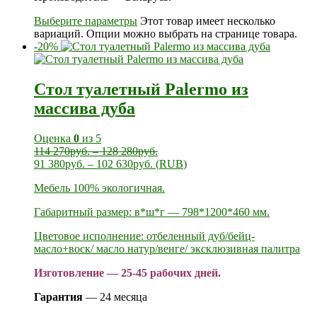
Выберите параметры
Этот товар имеет несколько
вариаций. Опции можно выбрать на странице товара.
-20%
Стол туалетный Palermo из
массива дуба
Оценка
0
из 5
114 270
руб.
–
128 280
руб.
91 380
руб.
–
102 630
руб.
(
RUB
)
Мебель 100% экологичная.
Габаритный размер: в*ш*г — 798*1200*460 мм.
Цветовое исполнение: отбеленный дуб/бейц-
масло+воск/ масло натур/венге/ эксклюзивная палитра
Изготовление — 25-45 рабочих дней.
Гарантия
— 24 месяца