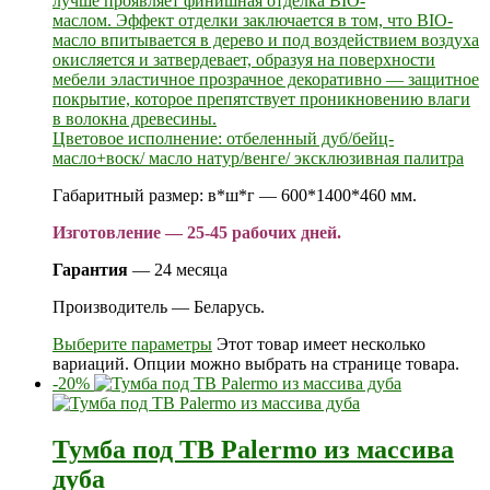
лучше проявляет финишная отделка BIO-
маслом. Эффект отделки заключается в том, что BIO-
масло впитывается в дерево и под воздействием воздуха
окисляется и затвердевает, образуя на поверхности
мебели эластичное прозрачное декоративно — защитное
покрытие, которое препятствует проникновению влаги
в волокна древесины.
Цветовое исполнение: отбеленный дуб/бейц-
масло+воск/ масло натур/венге/ эксклюзивная палитра
Габаритный размер: в*ш*г — 600*1400*460 мм.
Изготовление — 25-45 рабочих дней.
Гарантия
— 24 месяца
Производитель — Беларусь.
Выберите параметры
Этот товар имеет несколько
вариаций. Опции можно выбрать на странице товара.
-20%
Тумба под ТВ Palermo из массива
дуба