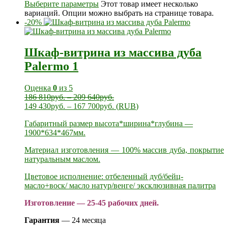
Выберите параметры
Этот товар имеет несколько
вариаций. Опции можно выбрать на странице товара.
-20%
Шкаф-витрина из массива дуба
Palermo 1
Оценка
0
из 5
186 810
руб.
–
209 640
руб.
149 430
руб.
–
167 700
руб.
(
RUB
)
Габаритный размер высота*ширина*глубина —
1900*634*467мм.
Материал изготовления — 100% массив дуба, покрытие
натуральным маслом.
Цветовое исполнение: отбеленный дуб/бейц-
масло+воск/ масло натур/венге/ эксклюзивная палитра
Изготовление — 25-45 рабочих дней.
Гарантия
— 24 месяца