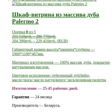
Шкаф-витрина из массива дуба
Palermo 2
Оценка
0
из 5
255 510
руб.
–
286 770
руб.
204 390
руб.
–
229 410
руб.
(
RUB
)
Габаритный размер высота*ширина*глубина —
1900*1190*467мм.
Материал изготовления — 100% массив дуба, покрытие
натуральным маслом.
Цветовое исполнение: отбеленный дуб/бейц-
масло+воск/ масло натур/венге/ эксклюзивная палитра
Изготовление — 25-45 рабочих дней.
Гарантия
— 24 месяца
Производитель — Беларусь.