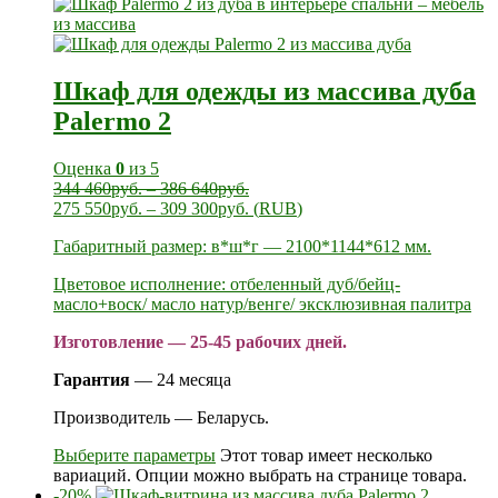
Шкаф для одежды из массива дуба
Palermo 2
Оценка
0
из 5
344 460
руб.
–
386 640
руб.
275 550
руб.
–
309 300
руб.
(
RUB
)
Габаритный размер: в*ш*г — 2100*1144*612 мм.
Цветовое исполнение: отбеленный дуб/бейц-
масло+воск/ масло натур/венге/ эксклюзивная палитра
Изготовление — 25-45 рабочих дней.
Гарантия
— 24 месяца
Производитель — Беларусь.
Выберите параметры
Этот товар имеет несколько
вариаций. Опции можно выбрать на странице товара.
-20%