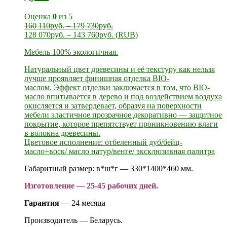
Оценка
0
из 5
160 110
руб.
–
179 730
руб.
128 070
руб.
–
143 760
руб.
(
RUB
)
Мебель 100% экологичная.
Натуральный цвет древесины и её текстуру как нельзя
лучше проявляет финишная отделка BIO-
маслом. Эффект отделки заключается в том, что BIO-
масло впитывается в дерево и под воздействием воздуха
окисляется и затвердевает, образуя на поверхности
мебели эластичное прозрачное декоративно — защитное
покрытие, которое препятствует проникновению влаги
в волокна древесины.
Цветовое исполнение: отбеленный дуб/бейц-
масло+воск/ масло натур/венге/ эксклюзивная палитра
Габаритный размер: в*ш*г — 330*1400*460 мм.
Изготовление — 25-45 рабочих дней.
Гарантия
— 24 месяца
Производитель — Беларусь.