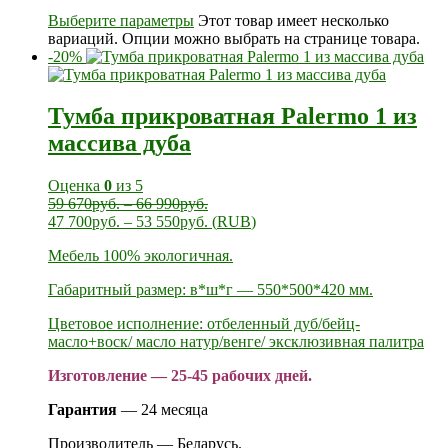
Выберите параметры
Этот товар имеет несколько
вариаций. Опции можно выбрать на странице товара.
-20%
Тумба прикроватная Palermo 1 из
массива дуба
Оценка
0
из 5
59 670
руб.
–
66 990
руб.
47 700
руб.
–
53 550
руб.
(
RUB
)
Мебель 100% экологичная.
Габаритный размер: в*ш*г — 550*500*420 мм.
Цветовое исполнение: отбеленный дуб/бейц-
масло+воск/ масло натур/венге/ эксклюзивная палитра
Изготовление — 25-45 рабочих дней.
Гарантия
— 24 месяца
Производитель — Беларусь.