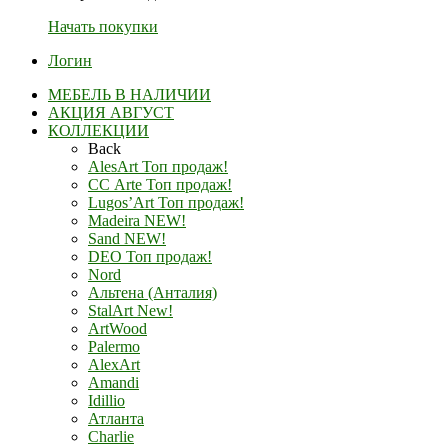
Начать покупки
Логин
МЕБЕЛЬ В НАЛИЧИИ
АКЦИЯ АВГУСТ
КОЛЛЕКЦИИ
Back
AlesArt Топ продаж!
СС Arte Топ продаж!
Lugos’Art Топ продаж!
Madeira NEW!
Sand NEW!
DEO Топ продаж!
Nord
Альтена (Анталия)
StalArt New!
ArtWood
Palermo
AlexArt
Amandi
Idillio
Атланта
Charlie