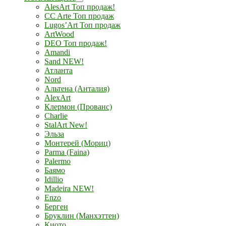
AlesArt Топ продаж!
CC Arte Топ продаж
Lugos’Art Топ продаж
ArtWood
DEO Топ продаж!
Amandi
Sand NEW!
Атланта
Nord
Альтена (Анталия)
AlexArt
Клермон (Прованс)
Charlie
StalArt New!
Эльза
Монтерей (Мориц)
Parma (Faina)
Palermo
Баямо
Idillio
Madeira NEW!
Enzo
Берген
Бруклин (Манхэттен)
Киото