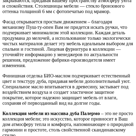
закрываются, придавая вашему пространству атмосферу уюта
и спокойствия. Столешницы мебели — стекло бронзового
оттенка толщиной 6 мм с фотопечатью под мрамор.
Фасад открывается простым движением – благодаря
механизму Пуш-ту-опен Вам не придется искать ручки, что
подчеркивает минимализм этой коллекции. Каждая деталь
продумана до мелочей, а использование только экологически
чистых материалов делает эту мебель идеальным выбором для
спальни и гостиной. Лицевая фурнитура в коллекции —
уточняйте информацию у менеджеров по актуальности
решения, предложение фабрики-производителя имеет
изменения.
Финишная отделка БИО-маслом подчеркивает естественный
цвет и текстуру дуба, придавая мебели дополнительный уют.
Специальное масло впитывается в древесину, застывает под
воздействием воздуха и создает эластичное защитное
покрытие, которое надежно защищает мебель от влаги,
сохраняя её первозданный вид на долгие годы.
Коллекция мебели из массива дуба Палермо
– это не просто
коллекция мебели; это искусство, которое привносит в Ваш
дом атмосферу тепла и комфорта, напоминающее о природной
гармонии и простоте, столь свойственной скандинавскому
стилю.