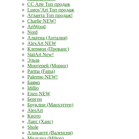
CC Arte Топ продаж
Lugos’Art Топ продаж
Атланта Топ продаж!
Charlie NEW!
ArtWood
Nord
Альтена (Анталия)
AlexArt NEW
Клермон (Прованс)
StalArt New!
Эльза
Монтерей (Мориц)
Parma (Faina)
Palermo NEW!
Баямо
Idillio
Enzo NEW
Берген
Бруклин (Манхэттен)
AlesArt
Киото
Ланс (Ханс)
Shole
Аликанте (Валенсия)
Мидгард (Milton)