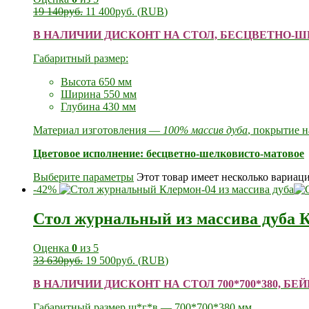
19 140
руб.
11 400
руб.
(
RUB
)
В НАЛИЧИИ ДИСКОНТ НА СТОЛ, БЕСЦВЕТНО-
Габаритный размер:
Высота 65
0 мм
Ширина 55
0 мм
Глубина 43
0 мм
Материал изготовления —
100% массив дуба
, покрытие 
Цветовое исполнение: бесцветно-шелковисто-матовое
Выберите параметры
Этот товар имеет несколько вариац
-42%
Стол журнальный из массива дуба 
Оценка
0
из 5
33 630
руб.
19 500
руб.
(
RUB
)
В НАЛИЧИИ ДИСКОНТ НА СТОЛ 700*700*380, Б
Габаритный размер ш*г*в — 700*700*380 мм.