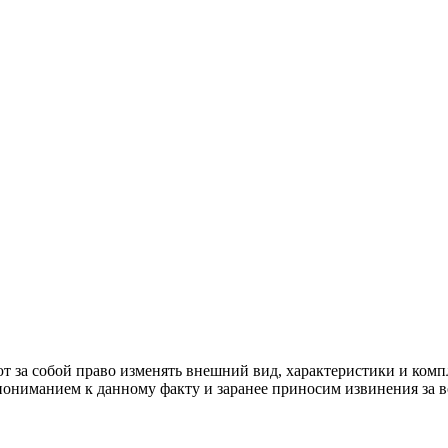
е с экологичным покрытием.
Юр. лицо Частное предприятие "Мо
ер ЕГР: 291841340 УНП: 291841340 Рег. орган: Пинским ГИК
выборе того или иного индивидуального изделия.
Предоставленна
овые оттенки материалов.
т за собой право изменять внешний вид, характеристики и комп
 пониманием к данному факту и заранее приносим извинения за 