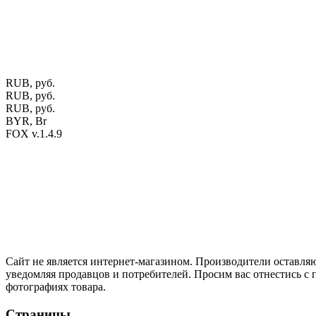
Мебель натуральная из массива дуба в скандинавском стил
ул. Калиновского, 32/4 Номер в Реестре: за №737304 Рег. ном
Фото изделий на сайте помогает лучше сориентироваться при 
публичной офертой.
Экран монитора может не передавать цвет
RUB, руб.
RUB, руб.
RUB, руб.
BYR, Br
FOX v.1.4.9
Цены на сайте указаны в белорусских и российских рублях.
Друзья, присоединяйтесь к нам в социальных сетях:
Instargam
#mosoak
Одноклассники
Сайт не является интернет-магазином. Производители оставляю
уведомляя продавцов и потребителей. Просим вас отнестись с
фотографиях товара.
Страницы