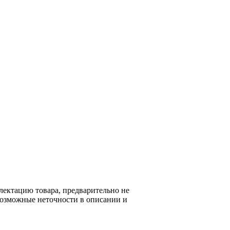
с-оак "(Офис - Беларусь, г. Пинск ,
я на сайте информация не является
лектацию товара, предварительно не
возможные неточности в описании и