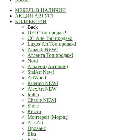
МЕБЕЛЬ В НАЛИЧИИ
АКЦИЯ АВГУСТ
КОЛЛЕКЦИИ
Back
DEO Топ продаж!
СС Arte Топ продаж!
Lugos’Art Топ продаж!
Amandi NEW!
Атланта Топ продаж!
Nord
Альтена (Анталия)
StalArt New!
ArtWood
Palermo NEW!
AlexArt NEW
Idillio
Charlie NEW!
Shole
Киото
Монтерей (Мориц)
AlesArt
Прованс
Elsa
Faina