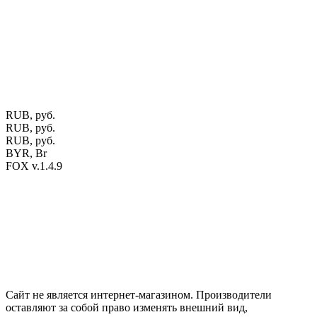
Калиновского, 32/4 Номер в Реестре: за №737304 Рег. номер
ЕГР: 291841340 УНП: 291841340 Рег. орган: Пинским ГИК
Фото изделий на сайте помогает лучше сориентироваться при
выборе того или иного индивидуального изделия.
Предоставленная на сайте информация не является публичной
офертой.
Экран монитора может не передавать цветовые
оттенки материалов.
RUB, руб.
RUB, руб.
RUB, руб.
BYR, Br
FOX v.1.4.9
Цены на сайте указаны в белорусских и российских рублях.
Друзья, присоединяйтесь к нам в социальных сетях:
Instargam
#mosoak
Одноклассники
Сайт не является интернет-магазином. Производители
оставляют за собой право изменять внешний вид,