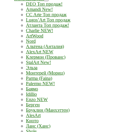
DEO Топ продаж!
Amandi New!
CC Arte Топ продаж
Lugos’Art Топ продаж
Атланта Топ продаж!
Charlie NEW!
ArtWood
Nord
Альтена (Анталия)
AlexArt NEW
Клермон (Прованс)
StalArt New!
Эльза
Монтерей (Мориц)
Parma (Faina)
Palermo NEW!
Баямо
Idillio
Enzo NEW
Берген
Бруклин (Манхэттен)
AlesArt
Киото
Ланс (Ханс)
Shole