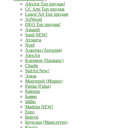
AlesArt Топ продаж!
CC Arte Топ продаж
Lugos’Art Топ продаж
ArtWood
DEO Топ продаж!
Amandi
Sand NEW!
Атланта
Nord
Альтена (Анталия)
AlexArt
Клермон (Прованс)
Charlie
StalArt New!
Эльза
Монтерей (Мориц)
Parma (Faina)
Palermo
Баямо
Idillio
Madeira NEW!
Enzo
Берген
Бруклин (Манхэттен)
Киото