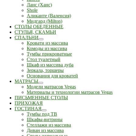
Ланс (Ханс)
Shole
Аликанте (Валенсия)
Мидгард (Milton)
СТОЛЫ ОБЕДЕННЫЕ
СТУЛЬЯ, СКАМЬИ
СПАЛЬНИ
Кровати из массива
Комоды из массива
Тумбы прикроватные
Стол туалетный
Шкаф из массива дуба
Зеркала, торшеры
Основания для кроватей
МАТРАСЫ
Модели матрасов Vegas
Материалы и технологии матрасов Vegas
ПИСЬМЕННЫЕ СТОЛЫ
ПРИХОЖАЯ
ГОСТИНАЯ
Тумбы под ТВ
Шкафы-витрины
Стеллажи из массива
Диван из массива
Столы журнальные