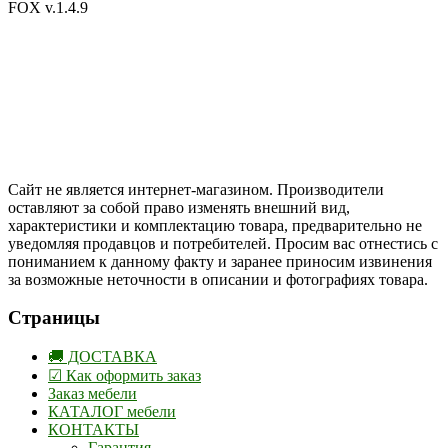
FOX v.1.4.9
Цены на сайте указаны в белорусских и российских рублях.
Друзья, присоединяйтесь к нам в социальных сетях:
Instargam
#mosoak
Одноклассники
Сайт не является интернет-магазином. Производители
оставляют за собой право изменять внешний вид,
характеристики и комплектацию товара, предварительно не
уведомляя продавцов и потребителей. Просим вас отнестись с
пониманием к данному факту и заранее приносим извинения
за возможные неточности в описании и фотографиях товара.
Страницы
🚚 ДОСТАВКА
☑ Как оформить заказ
Заказ мебели
КАТАЛОГ мебели
КОНТАКТЫ
Гарантия