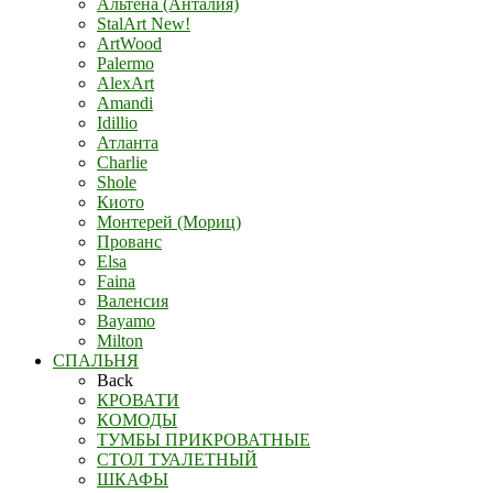
Альтена (Анталия)
StalArt New!
ArtWood
Palermo
AlexArt
Amandi
Idillio
Атланта
Charlie
Shole
Киото
Монтерей (Мориц)
Прованс
Elsa
Faina
Валенсия
Bayamo
Milton
СПАЛЬНЯ
Back
КРОВАТИ
КОМОДЫ
ТУМБЫ ПРИКРОВАТНЫЕ
СТОЛ ТУАЛЕТНЫЙ
ШКАФЫ