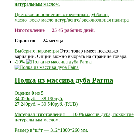
натуральным маслом.
Цветовое исполнение: отбеленный дуб/бейц-
масло+воск/ масло натур/венге/ эксклюзивная палитра
Изготовление — 25-45 рабочих дней.
Гарантия
— 24 месяца
Выберите параметры
Этот товар имеет несколько
вариаций. Опции можно выбрать на странице товара.
-20%
Полка из массива дуба Parma
Оценка
0
из 5
34 050
руб.
–
38 190
руб.
27 240
руб.
–
30 540
руб.
(
RUB
)
Материал изготовления — 100% массив дуба, покрытие
натуральным маслом.
Размер в*ш*г — 312*1800*260 мм.