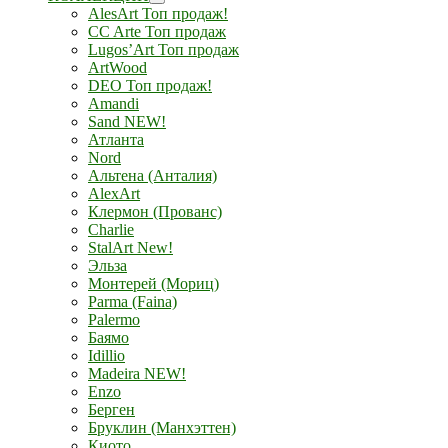
AlesArt Топ продаж!
CC Arte Топ продаж
Lugos’Art Топ продаж
ArtWood
DEO Топ продаж!
Amandi
Sand NEW!
Атланта
Nord
Альтена (Анталия)
AlexArt
Клермон (Прованс)
Charlie
StalArt New!
Эльза
Монтерей (Мориц)
Parma (Faina)
Palermo
Баямо
Idillio
Madeira NEW!
Enzo
Берген
Бруклин (Манхэттен)
Киото