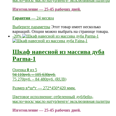
масло+воск/ масло натур/венге/ эксклюзивная палитра
Изготовление — 25-45 рабочих дней.
Гарантия
— 24 месяца
Выберите параметры
Этот товар имеет несколько
вариаций. Опции можно выбрать на странице товара.
-20%
Шкаф навесной из массива дуба
Parma-1
Оценка
0
из 5
94 110
руб.
–
105 630
руб.
75 270
руб.
–
84 480
руб.
(
RUB
)
Размер в*ш*г — 272*450*420 ммм.
Цветовое исполнение: отбеленный дуб/бейц-
масло+воск/ масло натур/венге/ эксклюзивная палитра
Изготовление — 25-45 рабочих дней.