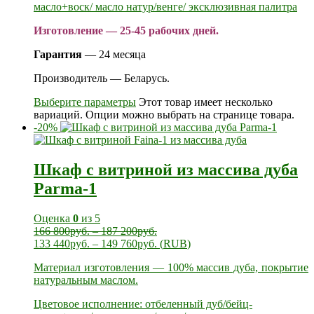
масло+воск/ масло натур/венге/ эксклюзивная палитра
Изготовление — 25-45 рабочих дней.
Гарантия
— 24 месяца
Производитель — Беларусь.
Выберите параметры
Этот товар имеет несколько
вариаций. Опции можно выбрать на странице товара.
-20%
Шкаф с витриной из массива дуба
Parma-1
Оценка
0
из 5
166 800
руб.
–
187 200
руб.
133 440
руб.
–
149 760
руб.
(
RUB
)
Материал изготовления — 100% массив дуба, покрытие
натуральным маслом.
Цветовое исполнение: отбеленный дуб/бейц-