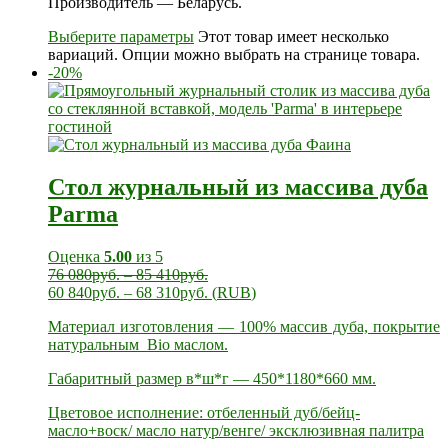
Производитель — Беларусь.
Выберите параметры
Этот товар имеет несколько
вариаций. Опции можно выбрать на странице товара.
-20%
Стол журнальный из массива дуба
Parma
Оценка
5.00
из 5
76 080
руб.
–
85 410
руб.
60 840
руб.
–
68 310
руб.
(
RUB
)
Материал изготовления — 100% массив дуба, покрытие
натуральным Bio маслом.
Габаритный размер в*ш*г — 450*1180*660 мм.
Цветовое исполнение: отбеленный дуб/бейц-
масло+воск/ масло натур/венге/ эксклюзивная палитра