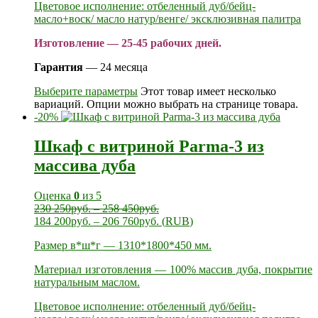
Цветовое исполнение: отбеленный дуб/бейц-
масло+воск/ масло натур/венге/ эксклюзивная палитра
Изготовление — 25-45 рабочих дней.
Гарантия
— 24 месяца
Выберите параметры
Этот товар имеет несколько
вариаций. Опции можно выбрать на странице товара.
-20%
Шкаф с витриной Parma-3 из
массива дуба
Оценка
0
из 5
230 250
руб.
–
258 450
руб.
184 200
руб.
–
206 760
руб.
(
RUB
)
Размер в*ш*г — 1310*1800*450 мм.
Материал изготовления — 100% массив дуба, покрытие
натуральным маслом.
Цветовое исполнение: отбеленный дуб/бейц-