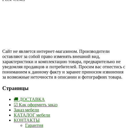
Цены на сайте указаны в белорусских и российских рублях.
Друзья, присоединяйтесь к нам в социальных сетях:
Instargam
#mosoak
Одноклассники
Сайт не является интернет-магазином. Производители
оставляют за собой право изменять внешний вид,
характеристики и комплектацию товара, предварительно не
уведомляя продавцов и потребителей. Просим вас отнестись с
пониманием к данному факту и заранее приносим извинения
за возможные неточности в описании и фотографиях товара.
Страницы
🚚 ДОСТАВКА
☑ Как оформить заказ
Заказ мебели
КАТАЛОГ мебели
КОНТАКТЫ
Гарантия