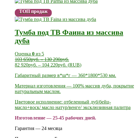
ТОП продаж
Тумба под ТВ Фаина из массива
дуба
Оценка
0
из 5
103 650
руб.
–
130 290
руб.
82 920
руб.
–
104 220
руб.
(
RUB
)
Габаритный размер в*ш*г — 360*1800*530 мм.
Материал изготовления — 100% массив дуба, покрытие
натуральным маслом.
Цветовое исполнение: отбеленный дуб/бейц-
масло+воск/ масло натур/венге/ эксклюзивная палитра
Изготовление — 25-45 рабочих дней.
Гарантия — 24 месяца