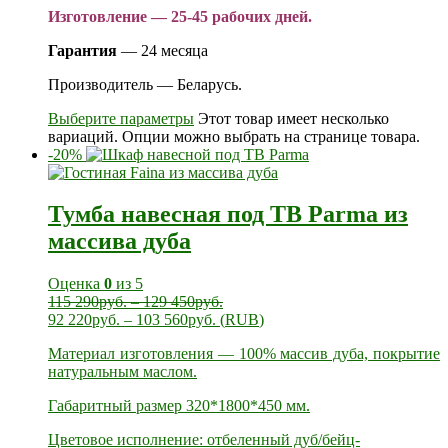
Изготовление — 25-45 рабочих дней.
Гарантия
— 24 месяца
Производитель — Беларусь.
Выберите параметры
Этот товар имеет несколько
вариаций. Опции можно выбрать на странице товара.
-20%
Тумба навесная под ТВ Parma из
массива дуба
Оценка
0
из 5
115 290
руб.
–
129 450
руб.
92 220
руб.
–
103 560
руб.
(
RUB
)
Материал изготовления — 100% массив дуба, покрытие
натуральным маслом.
Габаритный размер 320*1800*450 мм.
Цветовое исполнение: отбеленный дуб/бейц-