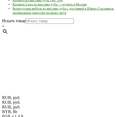
Кровать из массива дуба 140*200
Кровать Lugo из массива дуба — купить в Москве
Белорусская мебель из массива дуба с доставкой в Южно-Сахалинск:
премиальное качество на краю света
Искать товар
×
Мебель натуральная из массива дуба в скандинавском
стиле с экологичным покрытием.
Юр. лицо Частное
предприятие "Мос-оак "(Офис - Беларусь, г. Пинск , ул.
Калиновского, 32/4 Номер в Реестре: за №737304 Рег. номер
ЕГР: 291841340 УНП: 291841340 Рег. орган: Пинским ГИК
Фото изделий на сайте помогает лучше сориентироваться при
выборе того или иного индивидуального изделия.
Предоставленная на сайте информация не является публичной
офертой.
Экран монитора может не передавать цветовые
оттенки материалов.
RUB, руб.
RUB, руб.
RUB, руб.
BYR, Br
FOX v.1.4.9