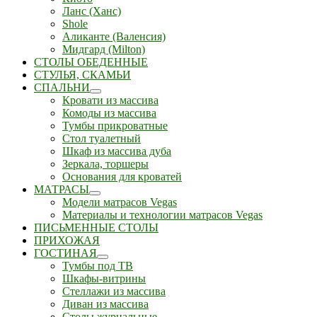
Ланс (Ханс)
Shole
Аликанте (Валенсия)
Мидгард (Milton)
СТОЛЫ ОБЕДЕННЫЕ
СТУЛЬЯ, СКАМЬИ
СПАЛЬНИ
Кровати из массива
Комоды из массива
Тумбы прикроватные
Стол туалетный
Шкаф из массива дуба
Зеркала, торшеры
Основания для кроватей
МАТРАСЫ
Модели матрасов Vegas
Материалы и технологии матрасов Vegas
ПИСЬМЕННЫЕ СТОЛЫ
ПРИХОЖАЯ
ГОСТИНАЯ
Тумбы под ТВ
Шкафы-витрины
Стеллажи из массива
Диван из массива
Столы журнальные