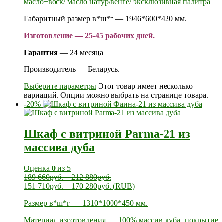
масло+воск/ масло натур/венге/ эксклюзивная палитра
Габаритный размер в*ш*г — 1946*600*420 мм.
Изготовление — 25-45 рабочих дней.
Гарантия
— 24 месяца
Производитель — Беларусь.
Выберите параметры
Этот товар имеет несколько
вариаций. Опции можно выбрать на странице товара.
-20%
Шкаф с витриной Parma-21 из
массива дуба
Оценка
0
из 5
189 660
руб.
–
212 880
руб.
151 710
руб.
–
170 280
руб.
(
RUB
)
Размер в*ш*г — 1310*1000*450 мм.
Материал изготовления — 100% массив дуба, покрытие