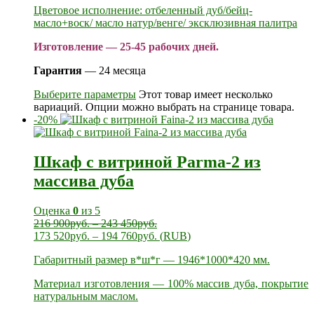
Цветовое исполнение: отбеленный дуб/бейц-
масло+воск/ масло натур/венге/ эксклюзивная палитра
Изготовление — 25-45 рабочих дней.
Гарантия
— 24 месяца
Выберите параметры
Этот товар имеет несколько
вариаций. Опции можно выбрать на странице товара.
-20%
Шкаф с витриной Parma-2 из
массива дуба
Оценка
0
из 5
216 900
руб.
–
243 450
руб.
173 520
руб.
–
194 760
руб.
(
RUB
)
Габаритный размер в*ш*г — 1946*1000*420 мм.
Материал изготовления — 100% массив дуба, покрытие
натуральным маслом.