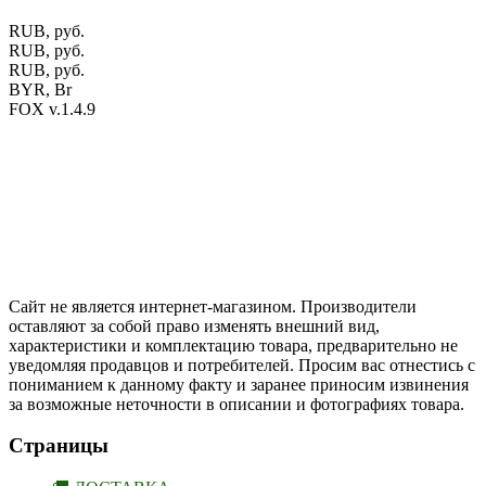
RUB, руб.
RUB, руб.
RUB, руб.
BYR, Br
FOX v.1.4.9
Цены на сайте указаны в белорусских и российских рублях.
Друзья, присоединяйтесь к нам в социальных сетях:
Instargam
#mosoak
Одноклассники
Сайт не является интернет-магазином. Производители
оставляют за собой право изменять внешний вид,
характеристики и комплектацию товара, предварительно не
уведомляя продавцов и потребителей. Просим вас отнестись с
пониманием к данному факту и заранее приносим извинения
за возможные неточности в описании и фотографиях товара.
Страницы