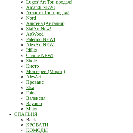
Lugos’Art Топ продаж!
Amandi NEW!
Атланта Топ продаж!
Nord
Альтена (Анталия)
StalArt New!
ArtWood
Palermo NEW!
AlexArt NEW
Idillio
Charlie NEW!
Shole
Киото
Монтерей (Мориц)
AlesArt
Прованс
Elsa
Faina
Валенсия
Bayamo
Milton
СПАЛЬНЯ
Back
КРОВАТИ
КОМОДЫ