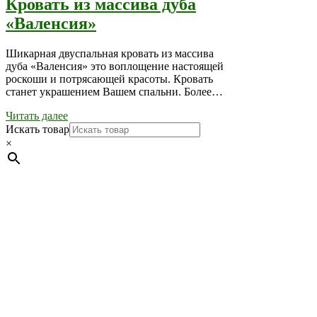
Кровать из массива дуба
«Валенсия»
Шикарная двуспальная кровать из массива
дуба «Валенсия» это воплощение настоящей
роскоши и потрясающей красоты. Кровать
станет украшением Вашем спальни. Более…
Читать далее
Искать товар
×
Мебель натуральная из массива дуба в скандинавском
стиле с экологичным покрытием.
Юр. лицо Частное
предприятие "Мос-оак "(Офис - Беларусь, г. Пинск , ул.
Калиновского, 32/4 Номер в Реестре: за №737304 Рег. номер
ЕГР: 291841340 УНП: 291841340 Рег. орган: Пинским ГИК
Фото изделий на сайте помогает лучше сориентироваться при
выборе того или иного индивидуального изделия.
Предоставленная на сайте информация не является публичной
офертой.
Экран монитора может не передавать цветовые
оттенки материалов.