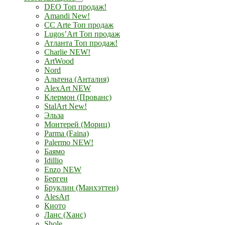
DEO Топ продаж!
Amandi New!
CC Arte Топ продаж
Lugos’Art Топ продаж
Атланта Топ продаж!
Charlie NEW!
ArtWood
Nord
Альтена (Анталия)
AlexArt NEW
Клермон (Прованс)
StalArt New!
Эльза
Монтерей (Мориц)
Parma (Faina)
Palermo NEW!
Баямо
Idillio
Enzo NEW
Берген
Бруклин (Манхэттен)
AlesArt
Киото
Ланс (Ханс)
Shole