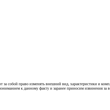
ер ЕГР: 291841340 УНП: 291841340 Рег. орган: Пинским ГИК
выборе того или иного индивидуального изделия.
Предоставленна
овые оттенки материалов.
т за собой право изменять внешний вид, характеристики и комп
 пониманием к данному факту и заранее приносим извинения за 