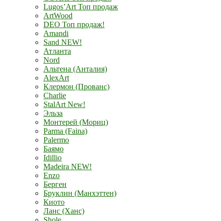
Lugos’Art Топ продаж
ArtWood
DEO Топ продаж!
Amandi
Sand NEW!
Атланта
Nord
Альтена (Анталия)
AlexArt
Клермон (Прованс)
Charlie
StalArt New!
Эльза
Монтерей (Мориц)
Parma (Faina)
Palermo
Баямо
Idillio
Madeira NEW!
Enzo
Берген
Бруклин (Манхэттен)
Киото
Ланс (Ханс)
Shole