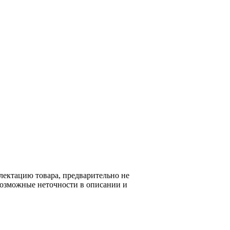
я на сайте информация не является
лектацию товара, предварительно не
возможные неточности в описании и