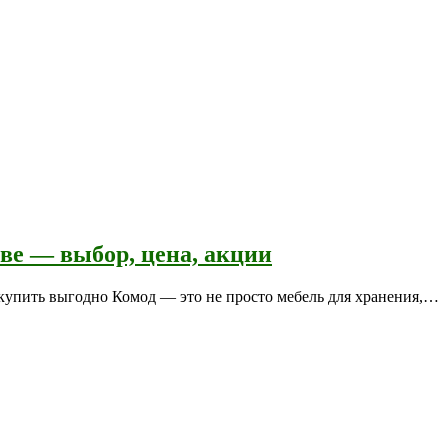
ве — выбор, цена, акции
 купить выгодно Комод — это не просто мебель для хранения,…
е с экологичным покрытием.
Юр. лицо Частное предприятие "Мо