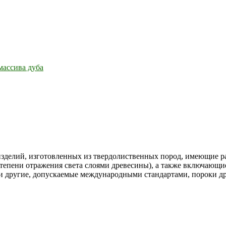
массива дуба
зделий, изготовленных из твердолиственных пород, имеющие ра
степени отражения света слоями древесины), а также включающие
 и другие, допускаемые международными стандартами, пороки д