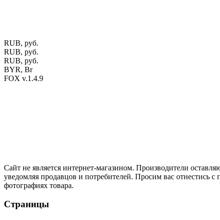
ул. Калиновского, 32/4 Номер в Реестре: за №737304 Рег. ном
Фото изделий на сайте помогает лучше сориентироваться при 
публичной офертой.
Экран монитора может не передавать цвет
RUB, руб.
RUB, руб.
RUB, руб.
BYR, Br
FOX v.1.4.9
Цены на сайте указаны в белорусских и российских рублях.
Друзья, присоединяйтесь к нам в социальных сетях:
Instargam
#mosoak
Одноклассники
Сайт не является интернет-магазином. Производители оставляю
уведомляя продавцов и потребителей. Просим вас отнестись с
фотографиях товара.
Страницы