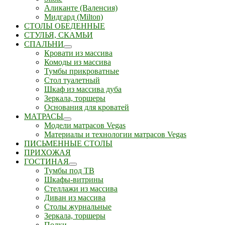
Аликанте (Валенсия)
Мидгард (Milton)
СТОЛЫ ОБЕДЕННЫЕ
СТУЛЬЯ, СКАМЬИ
СПАЛЬНИ
Кровати из массива
Комоды из массива
Тумбы прикроватные
Стол туалетный
Шкаф из массива дуба
Зеркала, торшеры
Основания для кроватей
МАТРАСЫ
Модели матрасов Vegas
Материалы и технологии матрасов Vegas
ПИСЬМЕННЫЕ СТОЛЫ
ПРИХОЖАЯ
ГОСТИНАЯ
Тумбы под ТВ
Шкафы-витрины
Стеллажи из массива
Диван из массива
Столы журнальные
Зеркала, торшеры
Полки