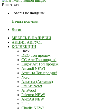
0
Ваш заказ
Товары не найдены.
Начать покупки
Логин
МЕБЕЛЬ В НАЛИЧИИ
АКЦИЯ АВГУСТ
КОЛЛЕКЦИИ
Back
DEO Топ продаж!
СС Arte Топ продаж!
Lugos’Art Топ продаж!
Amandi NEW!
Атланта Топ продаж!
Nord
Альтена (Анталия)
StalArt New!
ArtWood
Palermo NEW!
AlexArt NEW
Idillio
Charlie NEW!