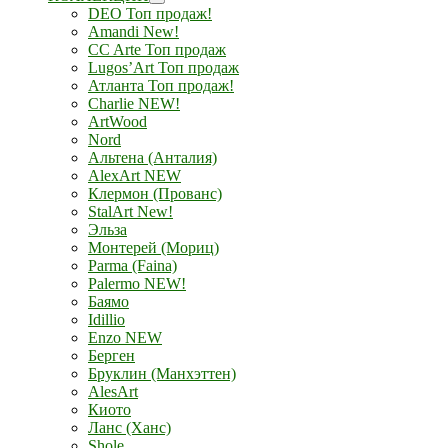
DEO Топ продаж!
Amandi New!
CC Arte Топ продаж
Lugos’Art Топ продаж
Атланта Топ продаж!
Charlie NEW!
ArtWood
Nord
Альтена (Анталия)
AlexArt NEW
Клермон (Прованс)
StalArt New!
Эльза
Монтерей (Мориц)
Parma (Faina)
Palermo NEW!
Баямо
Idillio
Enzo NEW
Берген
Бруклин (Манхэттен)
AlesArt
Киото
Ланс (Ханс)
Shole