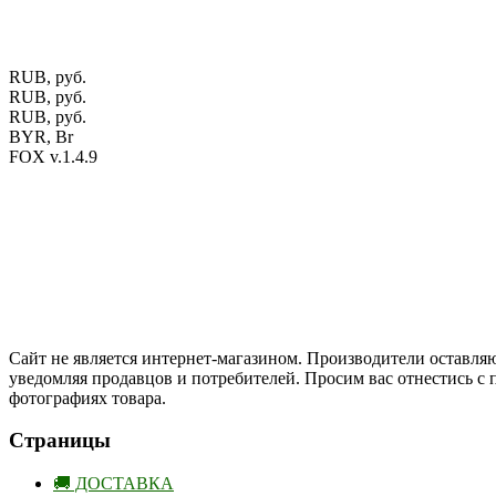
Фото изделий на сайте помогает лучше сориентироваться при 
публичной офертой.
Экран монитора может не передавать цвет
RUB, руб.
RUB, руб.
RUB, руб.
BYR, Br
FOX v.1.4.9
Цены на сайте указаны в белорусских и российских рублях.
Друзья, присоединяйтесь к нам в социальных сетях:
Instargam
#mosoak
Одноклассники
Сайт не является интернет-магазином. Производители оставляю
уведомляя продавцов и потребителей. Просим вас отнестись с
фотографиях товара.
Страницы
🚚 ДОСТАВКА