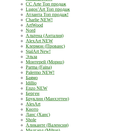
CC Arte Топ продаж
Lugos’Art Топ продаж
Атланта Топ продаж!
Charlie NEW!
ArtWood
Nord
Альтена (Анталия)
AlexArt NEW
Клермон (Прованс)
StalArt New!
Эльза
Монтерей (Мориц)
Parma (Faina)
Palermo NEW!
Баямо
Idillio
Enzo NEW
Берген
Бруклин (Манхэттен)
AlesArt
Киото
Ланс (Ханс)
Shole
Аликанте (Валенсия)
Мидгард (Milton)