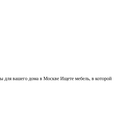
ны для вашего дома в Москве Ищете мебель, в которой
е с экологичным покрытием.
Юр. лицо Частное предприятие "Мо
ер ЕГР: 291841340 УНП: 291841340 Рег. орган: Пинским ГИК