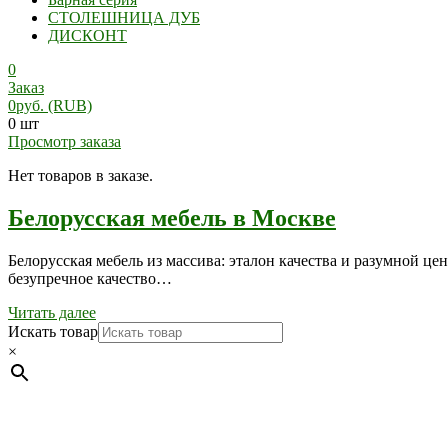
СТОЛЕШНИЦА ДУБ
ДИСКОНТ
0
Заказ
0
руб.
(RUB)
0 шт
Просмотр заказа
Нет товаров в заказе.
Белорусская мебель в Москве
Белорусская мебель из массива: эталон качества и разумной це
безупречное качество…
Читать далее
Искать товар
×
Мебель натуральная из массива дуба в скандинавском стил
ул. Калиновского, 32/4 Номер в Реестре: за №737304 Рег. ном