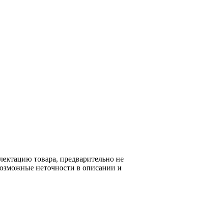
я на сайте информация не является
лектацию товара, предварительно не
возможные неточности в описании и