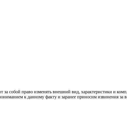
выборе того или иного индивидуального изделия.
Предоставленна
овые оттенки материалов.
т за собой право изменять внешний вид, характеристики и комп
 пониманием к данному факту и заранее приносим извинения за 