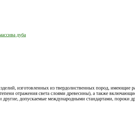
массива дуба
зделий, изготовленных из твердолиственных пород, имеющие ра
степени отражения света слоями древесины), а также включающие
 и другие, допускаемые международными стандартами, пороки д