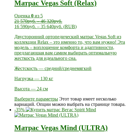
Матрас Vegas Soft (Relax)
Оценка
0
из 5
21 570
руб.
–
46 320
руб.
16 590
руб.
–
35 640
руб.
(
RUB
)
Двусторонний ортопедический матрас Vegas Soft из
коллекции Relax – это именно то, что вам нужно! Эта
модель – воплощение комфорта и адаптивности,
предлагающая вам самим выбирать оптимальную
жесткость для идеального сна.
Жестскость — средний/среднемягкий
Нагрузка — 130 кг
Высота — 24 см
Выберите параметры
Этот товар имеет несколько
вариаций. Опции можно выбрать на странице товара.
-35%
Матрас Vegas Mind (ULTRA)