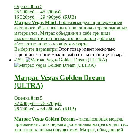
Оценка
0
из 5
25 200
руб.
–
45 390
руб.
16 320
руб.
–
29 490
руб.
(
RUB
)
Матрас Vegas Mind
Любимая модель приверженцев
активного образа жизни и поклонников эргономичных
материалов. Матрас объединил в себе три вида
высокоэластичной пены, что позволило добиться
абсолютно нового уровня комфорта.
Выберите параметры
Этот товар имеет несколько
вариаций. Опции можно выбрать на странице товара.
-15%
Матрас Vegas Golden Dream
(ULTRA)
Оценка
0
из 5
32 490
руб.
–
76 320
руб.
28 740
руб.
–
64 860
руб.
(
RUB
)
Матрас Vegas Golden Dream
– эксклюзивная модель,
призванная стать первым роскошным матрасом для тех,
кто готов к новым ощущениям. Матрас, обладающий