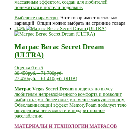
массажным эффектом, создан для любителей
понежиться в постели подольше.
Выберите параметры
Этот товар имеет несколько
вариаций. Опции можно выбрать на странице товара.
-14%
Матрас Вегас Secret Dream
(ULTRA)
Оценка
0
из 5
30 450
руб.
–
71 700
руб.
27 450
руб.
–
61 410
руб.
(
RUB
)
Матрас Vegas Secret Dream
придется по вкусу
любителям непревзойденного комфорта и позволит
выбирать чуть более или чуть менее мягкую сторону.
Обволакивающий эффект MemoryFoam побалует тело
ощущением невесомости и подарит полное
расслабление.
МАТЕРИАЛЫ И ТЕХНОЛОГИИ МАТРАСОВ