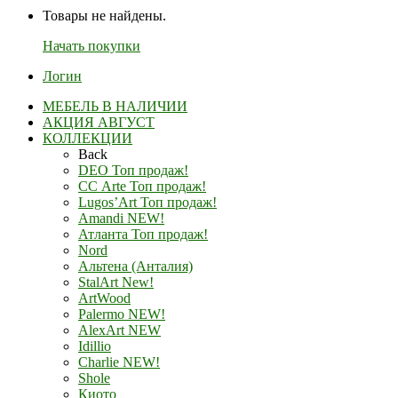
Товары не найдены.
Начать покупки
Логин
МЕБЕЛЬ В НАЛИЧИИ
АКЦИЯ АВГУСТ
КОЛЛЕКЦИИ
Back
DEO Топ продаж!
СС Arte Топ продаж!
Lugos’Art Топ продаж!
Amandi NEW!
Атланта Топ продаж!
Nord
Альтена (Анталия)
StalArt New!
ArtWood
Palermo NEW!
AlexArt NEW
Idillio
Charlie NEW!
Shole
Киото