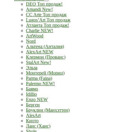
DEO Топ продаж!
Amandi New!
CC Arte Топ продаж
Lugos’Art Топ продаж
Атланта Топ продаж!
Charlie NEW!
ArtWood
Nord
Альтена (Анталия)
AlexArt NEW
Клермон (Прованс)
StalArt New!
Эльза
Монтерей (Мориц)
Parma (Faina)
Palermo NEW!
Баямо
Idillio
Enzo NEW
Берген
Бруклин (Манхэттен)
AlesArt
Киото
Ланс (Ханс)
Shole