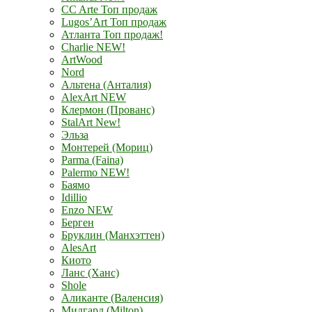
CC Arte Топ продаж
Lugos’Art Топ продаж
Атланта Топ продаж!
Charlie NEW!
ArtWood
Nord
Альтена (Анталия)
AlexArt NEW
Клермон (Прованс)
StalArt New!
Эльза
Монтерей (Мориц)
Parma (Faina)
Palermo NEW!
Баямо
Idillio
Enzo NEW
Берген
Бруклин (Манхэттен)
AlesArt
Киото
Ланс (Ханс)
Shole
Аликанте (Валенсия)
Мидгард (Milton)