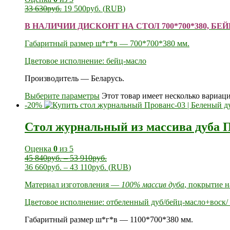
33 630
руб.
19 500
руб.
(
RUB
)
В НАЛИЧИИ ДИСКОНТ НА СТОЛ 700*700*380, Б
Габаритный размер ш*г*в — 700*700*380 мм.
Цветовое исполнение: бейц-масло
Производитель — Беларусь.
Выберите параметры
Этот товар имеет несколько вариац
-20%
Стол журнальный из массива дуба 
Оценка
0
из 5
45 840
руб.
–
53 910
руб.
36 660
руб.
–
43 110
руб.
(
RUB
)
Материал изготовления —
100% массив дуба
, покрытие 
Цветовое исполнение: отбеленный дуб/бейц-масло+воск/ 
Габаритный размер ш*г*в — 1100*700*380 мм.