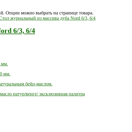
ий. Опции можно выбрать на странице товара.
rd 6/3, 6/4
 мм.
0 мм.
натуральным бейц-маслом.
масло натур/венге/ эксклюзивная палитра