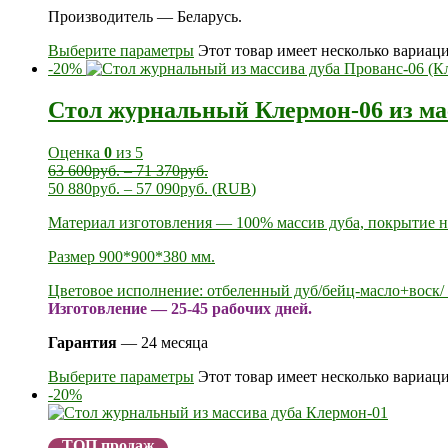
Производитель — Беларусь.
Выберите параметры
Этот товар имеет несколько вариац
-20%
Стол журнальный Клермон-06 из ма
Оценка
0
из 5
63 600
руб.
–
71 370
руб.
50 880
руб.
–
57 090
руб.
(
RUB
)
Материал изготовления — 100% массив дуба, покрытие н
Размер 900*900*380 мм.
Цветовое исполнение: отбеленный дуб/бейц-масло+воск/ 
Изготовление — 25-45 рабочих дней.
Гарантия
— 24 месяца
Выберите параметры
Этот товар имеет несколько вариац
-20%
ТОП продаж