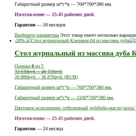
Габаритный размер ш*г*в — 700*700*380 мм.
Изготовление — 25-45 рабочих дней.
Гарантия
— 18 месяцев
Выберите параметры
Этот товар имеет несколько вариац
-20%
Стол журнальный из массива дуба 
Оценка
0
из 5
33 630
руб.
–
46 110
руб.
26 880
руб.
–
36 870
руб.
(
RUB
)
Габаритный размер ш*г*в — 700*700*380 мм.
Габаритный размер ш*г*в — 1100*700*380 мм.
Цветовое исполнение: отбеленный дуб/бейц-масло+воск/ 
Изготовление — 25-45 рабочих дней.
Гарантия
— 24 месяца