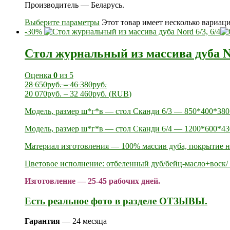
Производитель — Беларусь.
Выберите параметры
Этот товар имеет несколько вариац
-30%
Стол журнальный из массива дуба No
Оценка
0
из 5
28 650
руб.
–
46 380
руб.
20 070
руб.
–
32 460
руб.
(
RUB
)
Модель, размер ш*г*в — стол Сканди 6/3 — 850*400*380
Модель, размер ш*г*в — стол Сканди 6/4 — 1200*600*43
Материал изготовления — 100% массив дуба, покрытие 
Цветовое исполнение: отбеленный дуб/бейц-масло+воск/ 
Изготовление — 25-45 рабочих дней.
Есть реальное фото в разделе ОТЗЫВЫ.
Гарантия
— 24 месяца