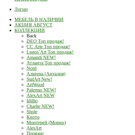
Логин
МЕБЕЛЬ В НАЛИЧИИ
АКЦИЯ АВГУСТ
КОЛЛЕКЦИИ
Back
DEO Топ продаж!
СС Arte Топ продаж!
Lugos’Art Топ продаж!
Amandi NEW!
Атланта Топ продаж!
Nord
Альтена (Анталия)
StalArt New!
ArtWood
Palermo NEW!
AlexArt NEW
Idillio
Charlie NEW!
Shole
Киото
Монтерей (Мориц)
AlesArt
Прованс