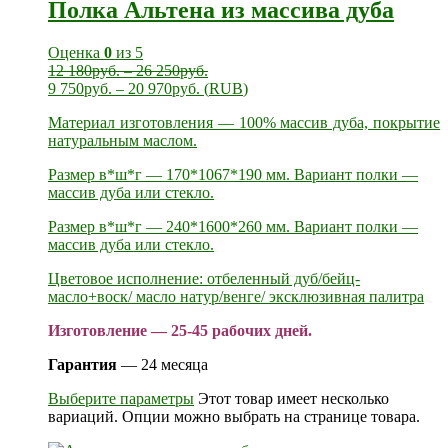
Полка Альтена из массива дуба
Оценка
0
из 5
12 180
руб.
–
26 250
руб.
9 750
руб.
–
20 970
руб.
(
RUB
)
Материал изготовления — 100% массив дуба, покрытие
натуральным маслом.
Размер в*ш*г — 170*1067*190 мм. Вариант полки —
массив дуба или стекло.
Размер в*ш*г — 240*1600*260 мм. Вариант полки —
массив дуба или стекло.
Цветовое исполнение: отбеленный дуб/бейц-
масло+воск/ масло натур/венге/ эксклюзивная палитра
Изготовление — 25-45 рабочих дней.
Гарантия
— 24 месяца
Выберите параметры
Этот товар имеет несколько
вариаций. Опции можно выбрать на странице товара.