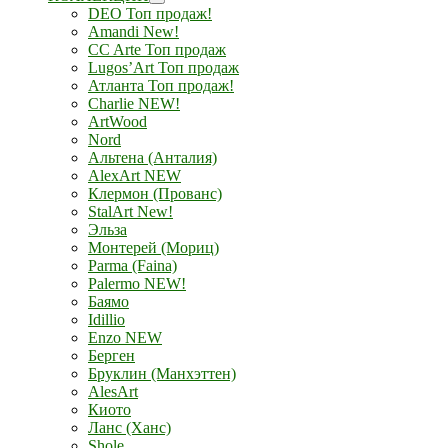
DEO Топ продаж!
Amandi New!
CC Arte Топ продаж
Lugos’Art Топ продаж
Атланта Топ продаж!
Charlie NEW!
ArtWood
Nord
Альтена (Анталия)
AlexArt NEW
Клермон (Прованс)
StalArt New!
Эльза
Монтерей (Мориц)
Parma (Faina)
Palermo NEW!
Баямо
Idillio
Enzo NEW
Берген
Бруклин (Манхэттен)
AlesArt
Киото
Ланс (Ханс)
Shole