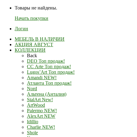
Товары не найдены.
Начать покупки
Логин
МЕБЕЛЬ В НАЛИЧИИ
АКЦИЯ АВГУСТ
КОЛЛЕКЦИИ
Back
DEO Топ продаж!
СС Arte Топ продаж!
Lugos’Art Топ продаж!
Amandi NEW!
Атланта Топ продаж!
Nord
Альтена (Анталия)
StalArt New!
ArtWood
Palermo NEW!
AlexArt NEW
Idillio
Charlie NEW!
Shole