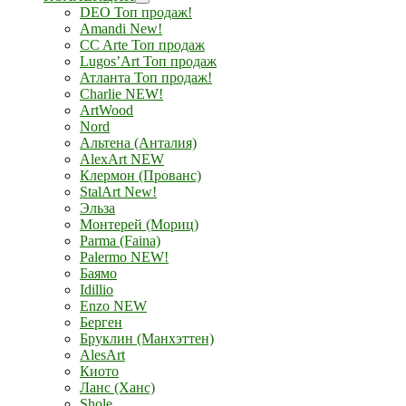
DEO Топ продаж!
Amandi New!
CC Arte Топ продаж
Lugos’Art Топ продаж
Атланта Топ продаж!
Charlie NEW!
ArtWood
Nord
Альтена (Анталия)
AlexArt NEW
Клермон (Прованс)
StalArt New!
Эльза
Монтерей (Мориц)
Parma (Faina)
Palermo NEW!
Баямо
Idillio
Enzo NEW
Берген
Бруклин (Манхэттен)
AlesArt
Киото
Ланс (Ханс)
Shole