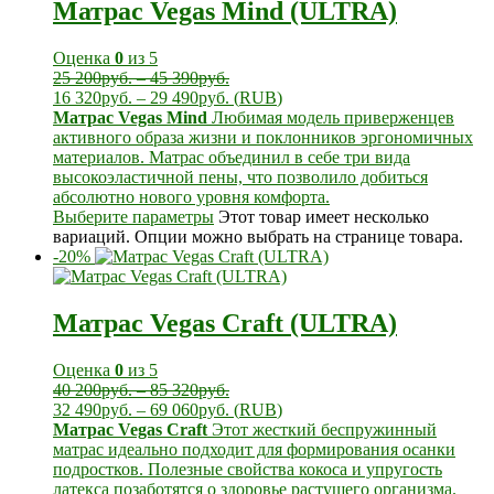
Матрас Vegas Mind (ULTRA)
Оценка
0
из 5
25 200
руб.
–
45 390
руб.
16 320
руб.
–
29 490
руб.
(
RUB
)
Матрас Vegas Mind
Любимая модель приверженцев
активного образа жизни и поклонников эргономичных
материалов. Матрас объединил в себе три вида
высокоэластичной пены, что позволило добиться
абсолютно нового уровня комфорта.
Выберите параметры
Этот товар имеет несколько
вариаций. Опции можно выбрать на странице товара.
-20%
Матрас Vegas Craft (ULTRA)
Оценка
0
из 5
40 200
руб.
–
85 320
руб.
32 490
руб.
–
69 060
руб.
(
RUB
)
Матрас Vegas Craft
Этот жесткий беспружинный
матрас идеально подходит для формирования осанки
подростков. Полезные свойства кокоса и упругость
латекса позаботятся о здоровье растущего организма.