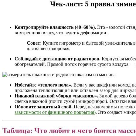
Чек-лист: 5 правил зимн
Контролируйте влажность (40–60%).
Это «золотой стан
внутреннюю влагу, что ведет к деформации.
Совет:
Купите гигрометр и бытовой увлажнитель воз
для вашего здоровья.
Соблюдайте дистанцию от радиаторов.
Корпусная мебел
обогревателей. Прямой поток горячего сухого воздуха —
Избегайте «теплого пола».
Если у вас шкаф или комод на
проложена теплоизоляция или оставлен зазор для циркул
Никакой влажной уборки «насквозь».
Зимой дерево бол
слегка влажной (почти сухой) микрофиброй. Остатки вл
Обновите защитный слой.
Перед началом зимы полезно
зависимости от финишного покрытия)
. Это создаст микр
Таблица: Что любит и чего боится масс