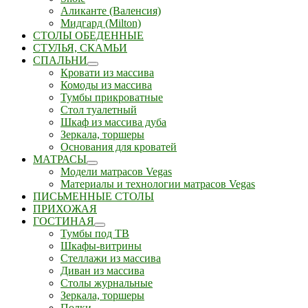
Аликанте (Валенсия)
Мидгард (Milton)
СТОЛЫ ОБЕДЕННЫЕ
СТУЛЬЯ, СКАМЬИ
СПАЛЬНИ
Кровати из массива
Комоды из массива
Тумбы прикроватные
Стол туалетный
Шкаф из массива дуба
Зеркала, торшеры
Основания для кроватей
МАТРАСЫ
Модели матрасов Vegas
Материалы и технологии матрасов Vegas
ПИСЬМЕННЫЕ СТОЛЫ
ПРИХОЖАЯ
ГОСТИНАЯ
Тумбы под ТВ
Шкафы-витрины
Стеллажи из массива
Диван из массива
Столы журнальные
Зеркала, торшеры
Полки