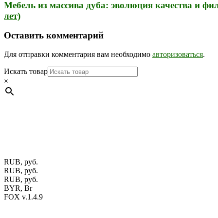
Мебель из массива дуба: эволюция качества и фи
лет)
Оставить комментарий
Для отправки комментария вам необходимо
авторизоваться
.
Искать товар
×
Мебель натуральная из массива дуба в скандинавском стил
ул. Калиновского, 32/4 Номер в Реестре: за №737304 Рег. ном
Фото изделий на сайте помогает лучше сориентироваться при 
публичной офертой.
Экран монитора может не передавать цвет
RUB, руб.
RUB, руб.
RUB, руб.
BYR, Br
FOX v.1.4.9
Цены на сайте указаны в белорусских и российских рублях.