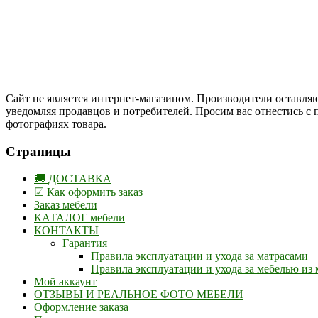
Друзья, присоединяйтесь к нам в социальных сетях:
Instargam
#mosoak
Одноклассники
Сайт не является интернет-магазином. Производители оставляю
уведомляя продавцов и потребителей. Просим вас отнестись с
фотографиях товара.
Страницы
🚚 ДОСТАВКА
☑ Как оформить заказ
Заказ мебели
КАТАЛОГ мебели
КОНТАКТЫ
Гарантия
Правила эксплуатации и ухода за матрасами
Правила эксплуатации и ухода за мебелью из 
Мой аккаунт
ОТЗЫВЫ И РЕАЛЬНОЕ ФОТО МЕБЕЛИ
Оформление заказа