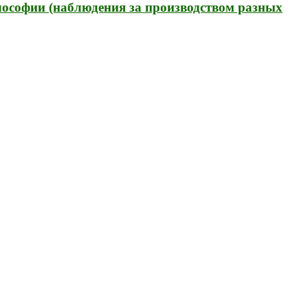
лософии (наблюдения за производством разных
е с экологичным покрытием.
Юр. лицо Частное предприятие "Мо
ер ЕГР: 291841340 УНП: 291841340 Рег. орган: Пинским ГИК
выборе того или иного индивидуального изделия.
Предоставленна
овые оттенки материалов.