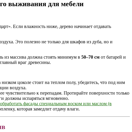
его выживания для мебели
дарт». Если влажность ниже, дерево начинает отдавать
духа. Это полезно не только для шкафов из дуба, но и
ь из массива должна стоять минимум в
50–70 см
от батарей и
 главный враг древесины.
 низком цоколе стоит на теплом полу, убедитесь, что под ним
яции воздуха.
ее чувствительно к перепадам. Протирайте поверхности только
аги должны испаряться мгновенно.
обработать фасады специальным воском или маслом (в
опленку, которая замедлит отдачу влаги.
ив