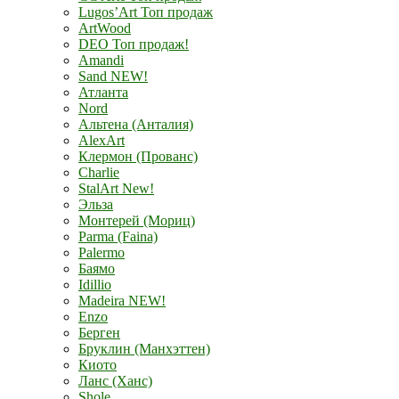
Lugos’Art Топ продаж
ArtWood
DEO Топ продаж!
Amandi
Sand NEW!
Атланта
Nord
Альтена (Анталия)
AlexArt
Клермон (Прованс)
Charlie
StalArt New!
Эльза
Монтерей (Мориц)
Parma (Faina)
Palermo
Баямо
Idillio
Madeira NEW!
Enzo
Берген
Бруклин (Манхэттен)
Киото
Ланс (Ханс)
Shole