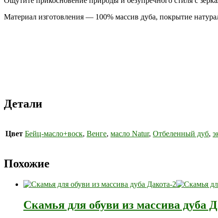
Ощутите прикосновение природы и безупречного стиля с зерк
Материал изготовления — 100% массив дуба, покрытие натура
Детали
Цвет
Бейц-масло+воск
,
Венге
,
масло Natur
,
Отбеленный дуб
,
э
Похожие
Скамья для обуви из массива дуба Д