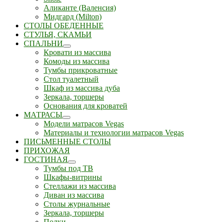
Аликанте (Валенсия)
Мидгард (Milton)
СТОЛЫ ОБЕДЕННЫЕ
СТУЛЬЯ, СКАМЬИ
СПАЛЬНИ
Кровати из массива
Комоды из массива
Тумбы прикроватные
Стол туалетный
Шкаф из массива дуба
Зеркала, торшеры
Основания для кроватей
МАТРАСЫ
Модели матрасов Vegas
Материалы и технологии матрасов Vegas
ПИСЬМЕННЫЕ СТОЛЫ
ПРИХОЖАЯ
ГОСТИНАЯ
Тумбы под ТВ
Шкафы-витрины
Стеллажи из массива
Диван из массива
Столы журнальные
Зеркала, торшеры
Полки