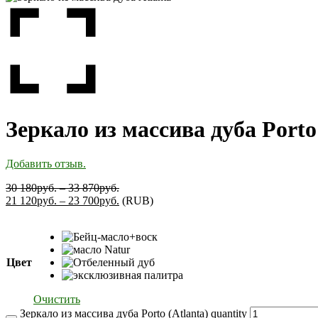
Зеркало из массива дуба Porto 
Добавить отзыв.
30 180
руб.
–
33 870
руб.
21 120
руб.
–
23 700
руб.
(
RUB
)
Цвет
Очистить
Зеркало из массива дуба Porto (Atlanta) quantity