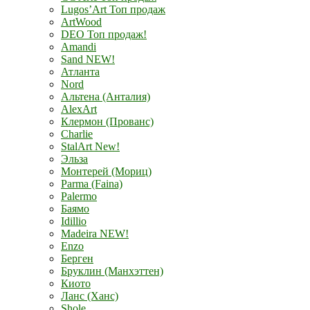
Lugos’Art Топ продаж
ArtWood
DEO Топ продаж!
Amandi
Sand NEW!
Атланта
Nord
Альтена (Анталия)
AlexArt
Клермон (Прованс)
Charlie
StalArt New!
Эльза
Монтерей (Мориц)
Parma (Faina)
Palermo
Баямо
Idillio
Madeira NEW!
Enzo
Берген
Бруклин (Манхэттен)
Киото
Ланс (Ханс)
Shole