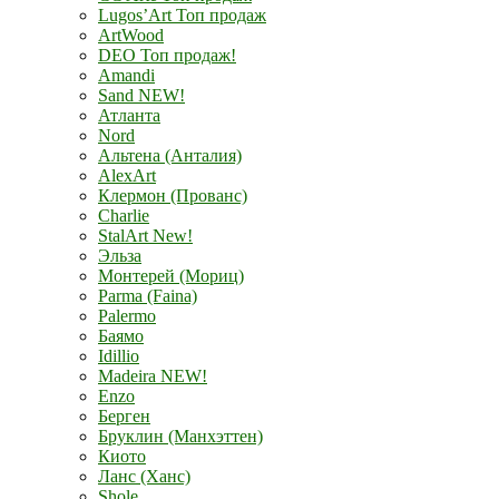
Lugos’Art Топ продаж
ArtWood
DEO Топ продаж!
Amandi
Sand NEW!
Атланта
Nord
Альтена (Анталия)
AlexArt
Клермон (Прованс)
Charlie
StalArt New!
Эльза
Монтерей (Мориц)
Parma (Faina)
Palermo
Баямо
Idillio
Madeira NEW!
Enzo
Берген
Бруклин (Манхэттен)
Киото
Ланс (Ханс)
Shole