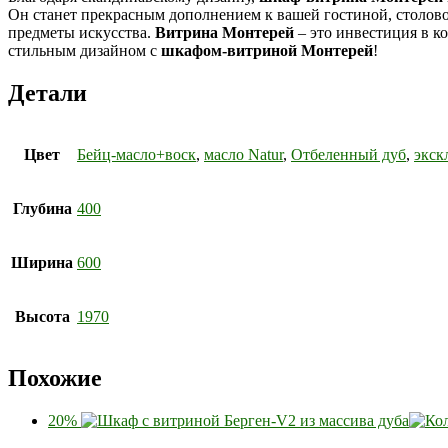
Он станет прекрасным дополнением к вашей гостиной, столово
предметы искусства.
Витрина Монтерей
– это инвестиция в к
стильным дизайном с
шкафом-витриной Монтерей
!
Детали
Цвет
Бейц-масло+воск
,
масло Natur
,
Отбеленный дуб
,
экск
Глубина
400
Ширина
600
Высота
1970
Похожие
20%