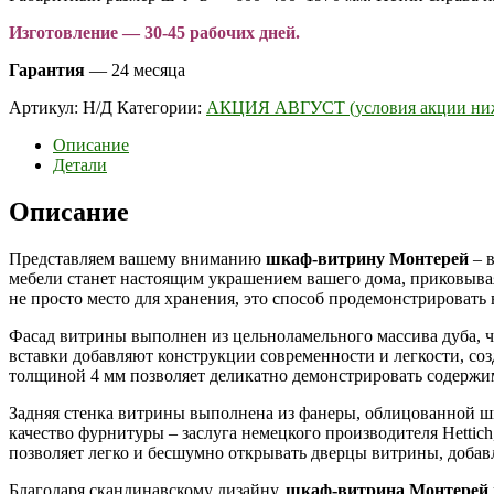
Изготовление — 30-45 рабочих дней.
Гарантия
— 24 месяца
Артикул:
Н/Д
Категории:
АКЦИЯ АВГУСТ (условия акции ниж
Описание
Детали
Описание
Представляем вашему вниманию
шкаф-витрину Монтерей
– 
мебели станет настоящим украшением вашего дома, приковыва
не просто место для хранения, это способ продемонстрировать
Фасад витрины выполнен из цельноламельного массива дуба, ч
вставки добавляют конструкции современности и легкости, соз
толщиной 4 мм позволяет деликатно демонстрировать содержи
Задняя стенка витрины выполнена из фанеры, облицованной ш
качество фурнитуры – заслуга немецкого производителя Hetti
позволяет легко и бесшумно открывать дверцы витрины, добав
Благодаря скандинавскому дизайну,
шкаф-витрина Монтерей