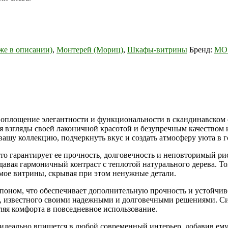
е в описании)
,
Монтерей (Мориц)
,
Шкафы-витрины
Бренд:
MO
воплощение элегантности и функциональности в скандинавском 
я взгляды своей лаконичной красотой и безупречным качеством
 вашу коллекцию, подчеркнуть вкус и создать атмосферу уюта в 
то гарантирует ее прочность, долговечность и неповторимый р
давая гармоничный контраст с теплотой натурального дерева. Т
мое витрины, скрывая при этом ненужные детали.
поном, что обеспечивает дополнительную прочность и устойчив
ch, известного своими надежными и долговечными решениями. Си
ляя комфорта в повседневное использование.
идеально впишется в любой современный интерьер, добавив ему