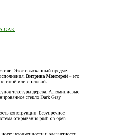
S-OAK
стиле! Этот изысканный предмет
 исполнения.
Витрина Монтерей
– это
гостиной или столовой.
исунок текстуры дерева. Алюминиевые
онированное стекло Dark Gray
ость конструкции. Безупречное
стема открывания push-on-open
 нотку утонченности и элегантности.