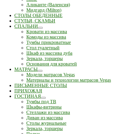
Аликанте (Валенсия)
Мидгард (Milton)
СТОЛЫ ОБЕДЕННЫЕ
СТУЛЬЯ, СКАМЬИ
СПАЛЬНИ
Кровати из массива
Комоды из массива
Тумбы прикроватные
Стол туалетный
Шкаф из массива дуба
Зеркала, торшеры
Основания для кроватей
МАТРАСЫ
Модели матрасов Vegas
Материалы и технологии матрасов Vegas
ПИСЬМЕННЫЕ СТОЛЫ
ПРИХОЖАЯ
ГОСТИНАЯ
Тумбы под ТВ
Шкафы-витрины
Стеллажи из массива
Диван из массива
Столы журнальные
Зеркала, торшеры
Полки