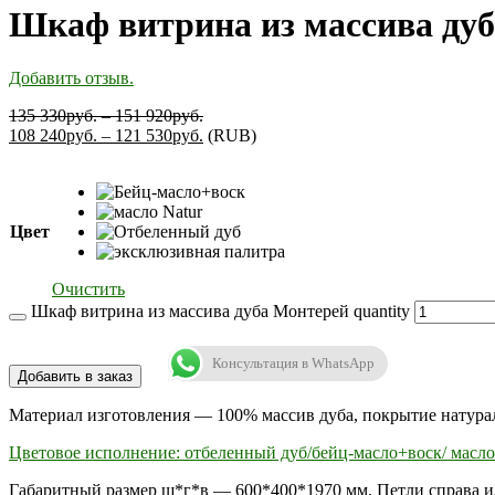
Шкаф витрина из массива ду
Добавить отзыв.
135 330
руб.
–
151 920
руб.
108 240
руб.
–
121 530
руб.
(
RUB
)
Цвет
Очистить
Шкаф витрина из массива дуба Монтерей quantity
Консультация в WhatsApp
Добавить в заказ
Материал изготовления — 100% массив дуба, покрытие натура
Цветовое исполнение: отбеленный дуб/бейц-масло+воск/ масло
Габаритный размер ш*г*в — 600*400*1970 мм. Петли справа и