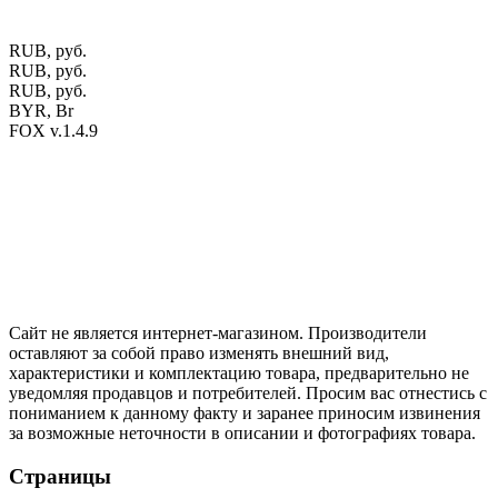
оттенки материалов.
RUB, руб.
RUB, руб.
RUB, руб.
BYR, Br
FOX v.1.4.9
Цены на сайте указаны в белорусских и российских рублях.
Друзья, присоединяйтесь к нам в социальных сетях:
Instargam
#mosoak
Одноклассники
Сайт не является интернет-магазином. Производители
оставляют за собой право изменять внешний вид,
характеристики и комплектацию товара, предварительно не
уведомляя продавцов и потребителей. Просим вас отнестись с
пониманием к данному факту и заранее приносим извинения
за возможные неточности в описании и фотографиях товара.
Страницы