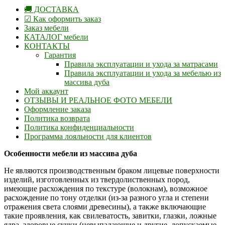
🚚 ДОСТАВКА
☑ Как оформить заказ
Заказ мебели
КАТАЛОГ мебели
КОНТАКТЫ
Гарантия
Правила эксплуатации и ухода за матрасами
Правила эксплуатации и ухода за мебелью из
массива дуба
Мой аккаунт
ОТЗЫВЫ И РЕАЛЬНОЕ ФОТО МЕБЕЛИ
Оформление заказа
Политика возврата
Политика конфиденциальности
Программа лояльности для клиентов
Особенности мебели из массива дуба
Не являются производственным браком лицевые поверхности
изделий, изготовленных из твердолиственных пород,
имеющие расхождения по текстуре (волокнам), возможное
расхождение по тону отделки (из-за разного угла и степени
отражения света слоями древесины), а также включающие
такие проявления, как свилеватость, завитки, глазки, ложные
ядра, здоровые сучки (невыпадающие и другие, допускаемые