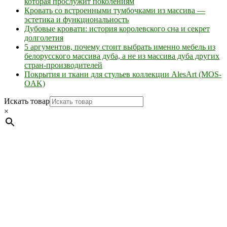
которая прослужит поколениям
Кровать со встроенными тумбочками из массива —
эстетика и функциональность
Дубовые кровати: история королевского сна и секрет
долголетия
5 аргументов, почему стоит выбрать именно мебель из
белорусского массива дуба, а не из массива дуба других
стран-производителей
Покрытия и ткани для стульев коллекции AlesArt (MOS-
OAK)
Искать товар
×
Мебель натуральная из массива дуба в скандинавском
стиле с экологичным покрытием.
Юр. лицо Частное
предприятие "Мос-оак "(Офис - Беларусь, г. Пинск , ул.
Калиновского, 32/4 Номер в Реестре: за №737304 Рег. номер
ЕГР: 291841340 УНП: 291841340 Рег. орган: Пинским ГИК
Фото изделий на сайте помогает лучше сориентироваться при
выборе того или иного индивидуального изделия.
Предоставленная на сайте информация не является публичной
офертой.
Экран монитора может не передавать цветовые