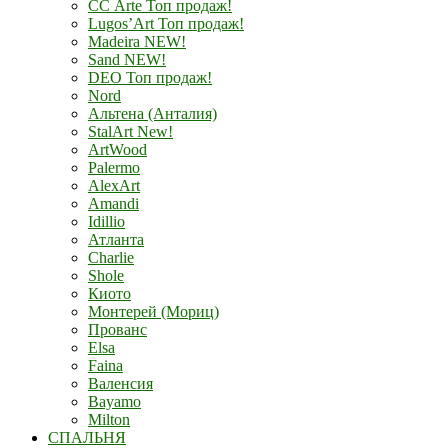
СС Arte Топ продаж!
Lugos’Art Топ продаж!
Madeira NEW!
Sand NEW!
DEO Топ продаж!
Nord
Альтена (Анталия)
StalArt New!
ArtWood
Palermo
AlexArt
Amandi
Idillio
Атланта
Charlie
Shole
Киото
Монтерей (Мориц)
Прованс
Elsa
Faina
Валенсия
Bayamo
Milton
СПАЛЬНЯ