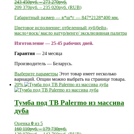
243 450
руб.
–
273 270
руб.
209 370
руб.
–
235 020
руб.
(
RUB
)
Габаритный размер — в*ш*г — 847*2128*400 мм.
Цветовое исполнение: отбеленный дуб/бейц-
масло+воск/ масло натур/венге/ эксклюзивная палитра
Изготовление — 25-45 рабочих дней.
Гарантия
— 24 месяца
Производитель — Беларусь.
Выберите параметры
Этот товар имеет несколько
вариаций. Опции можно выбрать на странице товара.
20%
Тумба под ТВ Palermo из массива
дуба
Оценка
0
из 5
160 110
руб.
–
179 730
руб.