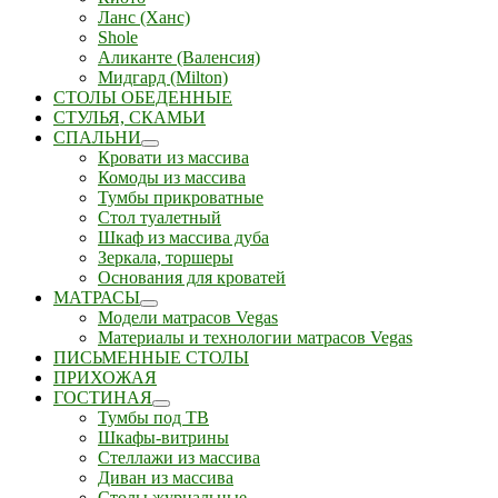
Ланс (Ханс)
Shole
Аликанте (Валенсия)
Мидгард (Milton)
СТОЛЫ ОБЕДЕННЫЕ
СТУЛЬЯ, СКАМЬИ
СПАЛЬНИ
Кровати из массива
Комоды из массива
Тумбы прикроватные
Стол туалетный
Шкаф из массива дуба
Зеркала, торшеры
Основания для кроватей
МАТРАСЫ
Модели матрасов Vegas
Материалы и технологии матрасов Vegas
ПИСЬМЕННЫЕ СТОЛЫ
ПРИХОЖАЯ
ГОСТИНАЯ
Тумбы под ТВ
Шкафы-витрины
Стеллажи из массива
Диван из массива
Столы журнальные