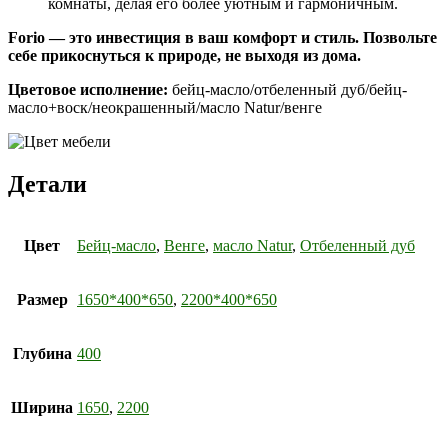
комнаты, делая его более уютным и гармоничным.
Forio — это инвестиция в ваш комфорт и стиль. Позвольте
себе прикоснуться к природе, не выходя из дома.
Цветовое исполнение:
бейц-масло/отбеленный дуб/бейц-
масло+воск/неокрашенный/масло Natur/венге
Детали
Цвет
Бейц-масло
,
Венге
,
масло Natur
,
Отбеленный дуб
Размер
1650*400*650
,
2200*400*650
Глубина
400
Ширина
1650
,
2200