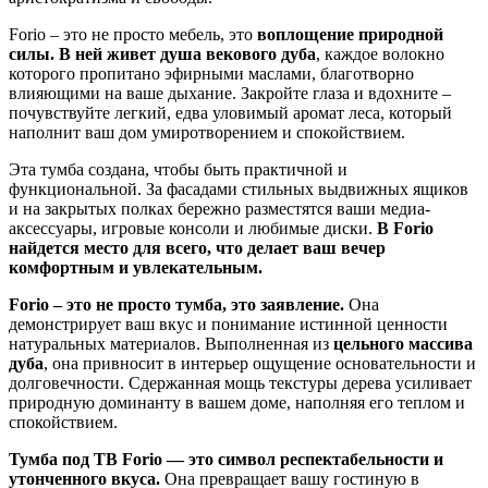
Forio – это не просто мебель, это
воплощение природной
силы. В ней живет душа векового дуба
, каждое волокно
которого пропитано эфирными маслами, благотворно
влияющими на ваше дыхание. Закройте глаза и вдохните –
почувствуйте легкий, едва уловимый аромат леса, который
наполнит ваш дом умиротворением и спокойствием.
Эта тумба создана, чтобы быть практичной и
функциональной. За фасадами стильных выдвижных ящиков
и на закрытых полках бережно разместятся ваши медиа-
аксессуары, игровые консоли и любимые диски.
В Forio
найдется место для всего, что делает ваш вечер
комфортным и увлекательным.
Forio – это не просто тумба, это заявление.
Она
демонстрирует ваш вкус и понимание истинной ценности
натуральных материалов. Выполненная из
цельного массива
дуба
, она привносит в интерьер ощущение основательности и
долговечности. Сдержанная мощь текстуры дерева усиливает
природную доминанту в вашем доме, наполняя его теплом и
спокойствием.
Тумба под ТВ Forio — это символ респектабельности и
утонченного вкуса.
Она превращает вашу гостиную в