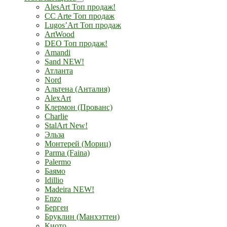
AlesArt Топ продаж!
CC Arte Топ продаж
Lugos’Art Топ продаж
ArtWood
DEO Топ продаж!
Amandi
Sand NEW!
Атланта
Nord
Альтена (Анталия)
AlexArt
Клермон (Прованс)
Charlie
StalArt New!
Эльза
Монтерей (Мориц)
Parma (Faina)
Palermo
Баямо
Idillio
Madeira NEW!
Enzo
Берген
Бруклин (Манхэттен)
Киото