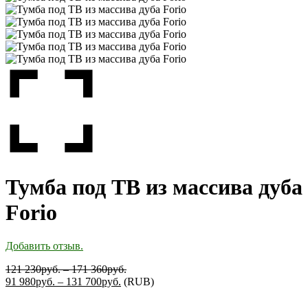
Тумба под ТВ из массива дуба
Forio
Добавить отзыв.
121 230
руб.
–
171 360
руб.
91 980
руб.
–
131 700
руб.
(
RUB
)