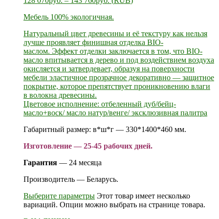
128 070
руб.
–
143 760
руб.
(
RUB
)
Мебель 100% экологичная.
Натуральный цвет древесины и её текстуру как нельзя
лучше проявляет финишная отделка BIO-
маслом. Эффект отделки заключается в том, что BIO-
масло впитывается в дерево и под воздействием воздуха
окисляется и затвердевает, образуя на поверхности
мебели эластичное прозрачное декоративно — защитное
покрытие, которое препятствует проникновению влаги
в волокна древесины.
Цветовое исполнение: отбеленный дуб/бейц-
масло+воск/ масло натур/венге/ эксклюзивная палитра
Габаритный размер: в*ш*г — 330*1400*460 мм.
Изготовление — 25-45 рабочих дней.
Гарантия
— 24 месяца
Производитель — Беларусь.
Выберите параметры
Этот товар имеет несколько
вариаций. Опции можно выбрать на странице товара.