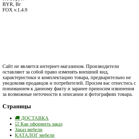
BYR, Br
FOX v.1.4.9
Цены на сайте указаны в белорусских и российских рублях.
Друзья, присоединяйтесь к нам в социальных сетях:
Instargam
#mosoak
Одноклассники
Сайт не является интернет-магазином. Производители
оставляют за собой право изменять внешний вид,
характеристики и комплектацию товара, предварительно не
уведомляя продавцов и потребителей. Просим вас отнестись с
пониманием к данному факту и заранее приносим извинения
за возможные неточности в описании и фотографиях товара.
Страницы
🚚 ДОСТАВКА
☑ Как оформить заказ
Заказ мебели
КАТАЛОГ мебели