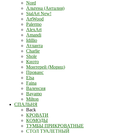
Nord
Альтена (Анталия)
StalArt New!
ArtWood
Palermo
AlexArt
Amandi
Idillio
Атланта
Charlie
Shole
Киото
Монтерей (Мориц)
Прованс
Elsa
Faina
Валенсия
Bayamo
Milton
СПАЛЬНЯ
Back
КРОВАТИ
КОМОДЫ
ТУМБЫ ПРИКРОВАТНЫЕ
СТОЛ ТУАЛЕТНЫЙ