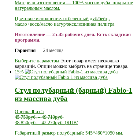
Материал изготовления — 100% массив дуба, покрытие
натуральным маслом.
Цветовое исполнение: отбеленный дуб/бейц-
масло+воск/масло натур/эксклюзивная палитра
Изготовление — 25-45 рабочих дней. Есть складская
программа.
Гарантия
— 24 месяца
Выберите параметры
Этот товар имеет несколько
вариаций. Опции можно выбрать на странице товара.
15%
Стул полубарный (барный) Fabio-1
из массива дуба
Оценка
0
из 5
45 750
руб.
–
49 710
руб.
38 850
руб.
–
42 270
руб.
(
RUB
)
Габаритный размер полубарный: 545*460*1050 мм.