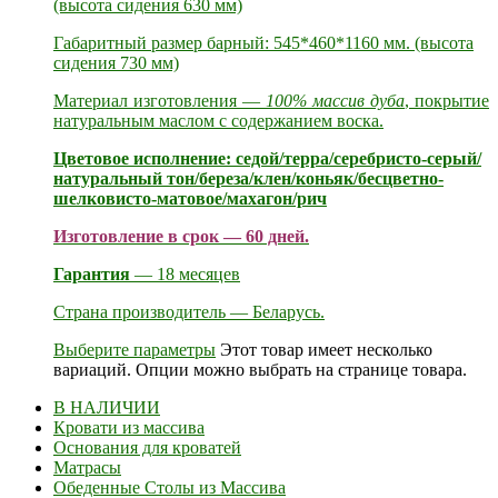
(высота сидения 630 мм)
Габаритный размер барный: 545*460*1160 мм. (высота
сидения 730 мм)
Материал изготовления —
100% массив дуба
, покрытие
натуральным маслом с содержанием воска.
Цветовое исполнение: седой/терра/серебристо-серый/
натуральный тон/береза/клен/коньяк/бесцветно-
шелковисто-матовое/махагон/рич
Изготовление в срок — 60 дней.
Гарантия
— 18 месяцев
Страна производитель — Беларусь.
Выберите параметры
Этот товар имеет несколько
вариаций. Опции можно выбрать на странице товара.
В НАЛИЧИИ
Кровати из массива
Основания для кроватей
Матрасы
Обеденные Столы из Массива