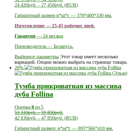
24 420
руб.
–
27 450
руб.
(
RUB
)
Габаритный размер в*ш*г — 370*400*330 мм.
Изготовление — 25-45 рабочих дней.
Гарантия
— 24 месяца
Производитель — Беларусь.
Выберите параметры
Этот товар имеет несколько
вариаций. Опции можно выбрать на странице товара.
20%
Тумба прикроватная из массива
дуба Follina
Оценка
0
из 5
53 310
руб.
–
59 850
руб.
42 630
руб.
–
47 850
руб.
(
RUB
)
Габаритный размер: в*ш*г — 895*566*410 мм.