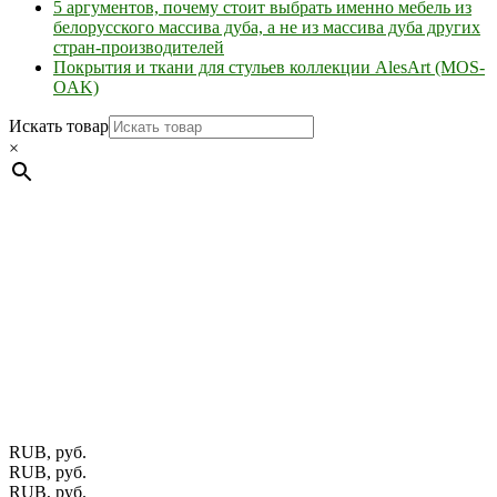
5 аргументов, почему стоит выбрать именно мебель из
белорусского массива дуба, а не из массива дуба других
стран-производителей
Покрытия и ткани для стульев коллекции AlesArt (MOS-
OAK)
Искать товар
×
Мебель натуральная из массива дуба в скандинавском
стиле с экологичным покрытием.
Юр. лицо Частное
предприятие "Мос-оак "(Офис - Беларусь, г. Пинск , ул.
Калиновского, 32/4 Номер в Реестре: за №737304 Рег. номер
ЕГР: 291841340 УНП: 291841340 Рег. орган: Пинским ГИК
Фото изделий на сайте помогает лучше сориентироваться при
выборе того или иного индивидуального изделия.
Предоставленная на сайте информация не является публичной
офертой.
Экран монитора может не передавать цветовые
оттенки материалов.
RUB, руб.
RUB, руб.
RUB, руб.