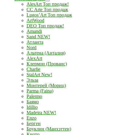
AlesArt Топ продаж!
CC Arte Топ продаж
Lugos’Art Топ продаж
ArtWood
DEO Топ продаж!
Amandi
Sand NEW!
Атланта
Nord
Альтена (Анталия)
AlexArt
Клермон (Прованс)
Charlie
StalArt New!
Эльза
Монтерей (Мориц)
Parma (Faina)
Palermo
Баямо
Idillio
Madeira NEW!
Enzo
Берген
Бруклин (Манхэттен)
Киото