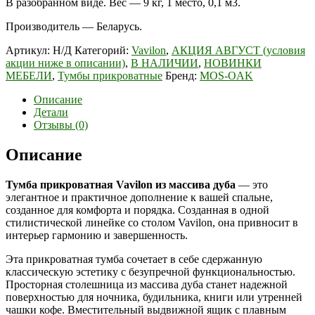
В разобранном виде. Вес — 9 кг, 1 место, 0,1 м3.
Производитель — Беларусь.
Артикул:
Н/Д
Категорий:
Vavilon
,
АКЦИЯ АВГУСТ (условия
акции ниже в описании)
,
В НАЛИЧИИ
,
НОВИНКИ
МЕБЕЛИ
,
Тумбы прикроватные
Бренд:
MOS-OAK
Описание
Детали
Отзывы (0)
Описание
Тумба прикроватная Vavilon из массива дуба
— это
элегантное и практичное дополнение к вашей спальне,
созданное для комфорта и порядка. Созданная в одной
стилистической линейке со столом Vavilon, она привносит в
интерьер гармонию и завершенность.
Эта прикроватная тумба сочетает в себе сдержанную
классическую эстетику с безупречной функциональностью.
Просторная столешница из массива дуба станет надежной
поверхностью для ночника, будильника, книги или утренней
чашки кофе. Вместительный выдвижной ящик с плавным