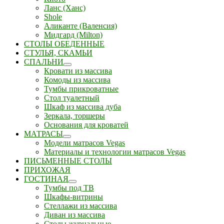
Ланс (Ханс)
Shole
Аликанте (Валенсия)
Мидгард (Milton)
СТОЛЫ ОБЕДЕННЫЕ
СТУЛЬЯ, СКАМЬИ
СПАЛЬНИ
Кровати из массива
Комоды из массива
Тумбы прикроватные
Стол туалетный
Шкаф из массива дуба
Зеркала, торшеры
Основания для кроватей
МАТРАСЫ
Модели матрасов Vegas
Материалы и технологии матрасов Vegas
ПИСЬМЕННЫЕ СТОЛЫ
ПРИХОЖАЯ
ГОСТИНАЯ
Тумбы под ТВ
Шкафы-витрины
Стеллажи из массива
Диван из массива
Столы журнальные