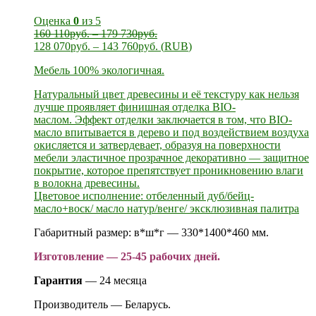
Оценка
0
из 5
160 110
руб.
–
179 730
руб.
128 070
руб.
–
143 760
руб.
(
RUB
)
Мебель 100% экологичная.
Натуральный цвет древесины и её текстуру как нельзя
лучше проявляет финишная отделка BIO-
маслом. Эффект отделки заключается в том, что BIO-
масло впитывается в дерево и под воздействием воздуха
окисляется и затвердевает, образуя на поверхности
мебели эластичное прозрачное декоративно — защитное
покрытие, которое препятствует проникновению влаги
в волокна древесины.
Цветовое исполнение: отбеленный дуб/бейц-
масло+воск/ масло натур/венге/ эксклюзивная палитра
Габаритный размер: в*ш*г — 330*1400*460 мм.
Изготовление — 25-45 рабочих дней.
Гарантия
— 24 месяца
Производитель — Беларусь.