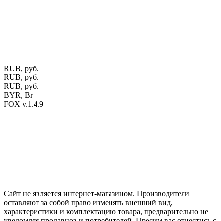
Фото изделий на сайте помогает лучше сориентироваться при
выборе того или иного индивидуального изделия.
Предоставленная на сайте информация не является публичной
офертой.
Экран монитора может не передавать цветовые
оттенки материалов.
RUB, руб.
RUB, руб.
RUB, руб.
BYR, Br
FOX v.1.4.9
Цены на сайте указаны в белорусских и российских рублях.
Друзья, присоединяйтесь к нам в социальных сетях:
Instargam
#mosoak
Одноклассники
Сайт не является интернет-магазином. Производители
оставляют за собой право изменять внешний вид,
характеристики и комплектацию товара, предварительно не
уведомляя продавцов и потребителей. Просим вас отнестись с