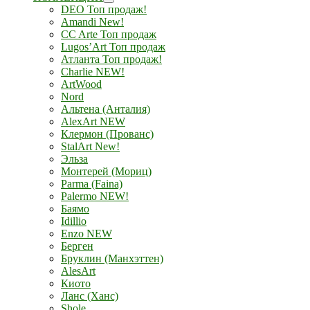
DEO Топ продаж!
Amandi New!
CC Arte Топ продаж
Lugos’Art Топ продаж
Атланта Топ продаж!
Charlie NEW!
ArtWood
Nord
Альтена (Анталия)
AlexArt NEW
Клермон (Прованс)
StalArt New!
Эльза
Монтерей (Мориц)
Parma (Faina)
Palermo NEW!
Баямо
Idillio
Enzo NEW
Берген
Бруклин (Манхэттен)
AlesArt
Киото
Ланс (Ханс)
Shole