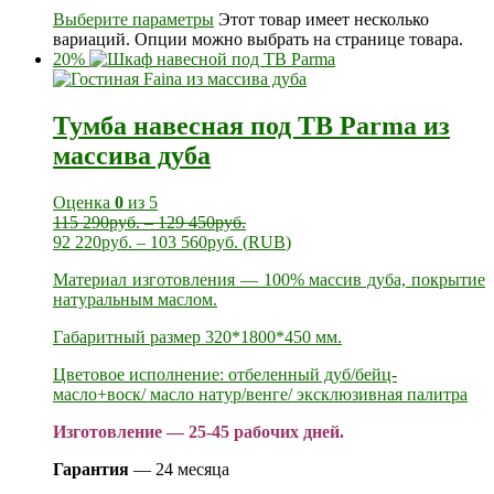
Выберите параметры
Этот товар имеет несколько
вариаций. Опции можно выбрать на странице товара.
20%
Тумба навесная под ТВ Parma из
массива дуба
Оценка
0
из 5
115 290
руб.
–
129 450
руб.
92 220
руб.
–
103 560
руб.
(
RUB
)
Материал изготовления — 100% массив дуба, покрытие
натуральным маслом.
Габаритный размер 320*1800*450 мм.
Цветовое исполнение: отбеленный дуб/бейц-
масло+воск/ масло натур/венге/ эксклюзивная палитра
Изготовление — 25-45 рабочих дней.
Гарантия
— 24 месяца