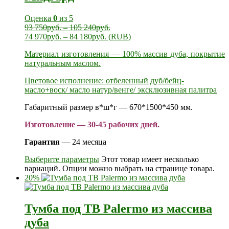
Оценка
0
из 5
93 750
руб.
–
105 240
руб.
74 970
руб.
–
84 180
руб.
(
RUB
)
Материал изготовления — 100% массив дуба, покрытие
натуральным маслом.
Цветовое исполнение: отбеленный дуб/бейц-
масло+воск/ масло натур/венге/ эксклюзивная палитра
Габаритный размер в*ш*г — 670*1500*450 мм.
Изготовление — 30-45 рабочих дней.
Гарантия
— 24 месяца
Выберите параметры
Этот товар имеет несколько
вариаций. Опции можно выбрать на странице товара.
20%
Тумба под ТВ Palermo из массива
дуба