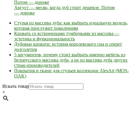
Август — месяц, когда дуб стоит дешевле. Потом
— дороже
Стулья из массива дуба: как выбрать идеальную модель,
которая прослужит поколениям
Кровать со встроенными тумбочками из массива —
эстетика и функциональность
Дубовые кровати: история королевского сна и секрет
долголетия
5 аргументов, почему стоит выбрать именно мебель из
белорусского массива дуба, а не из массива дуба других
стран-производителей
Покрытия и ткани для стульев коллекции AlesArt (MOS-
OAK)
Искать товар
×
Мебель натуральная из массива дуба в скандинавском
стиле с экологичным покрытием.
Юр. лицо Частное
предприятие "Мос-оак "(Офис - Беларусь, г. Пинск , ул.
Калиновского, 32/4 Номер в Реестре: за №737304 Рег. номер
ЕГР: 291841340 УНП: 291841340 Рег. орган: Пинским ГИК