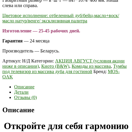
Габаритный размер — в*ш*г — 847*1074*400 мм. Ниша
слева или справа.
Цветовое исполнение: отбеленный дуб/бейц-масло+воск/
масло натур/венге/ эксклюзивная палитра
Изготовление — 25-45 рабочих дней.
Гарантия
— 24 месяца
Производитель — Беларусь.
Артикул:
Н/Д
Категории:
АКЦИЯ АВГУСТ (условия акции
ниже в описании)
,
Киото (B&W)
,
Комоды из массива
,
Тумбы
под телевизор из массива дуба для гостиной
Бренд:
MOS-
OAK
Описание
Детали
Отзывы (0)
Описание
Откройте для себя гармонию