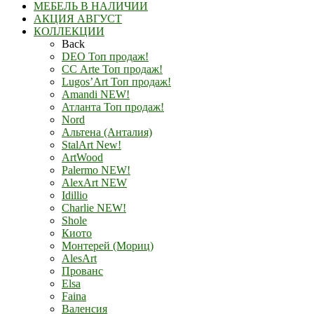
МЕБЕЛЬ В НАЛИЧИИ
АКЦИЯ АВГУСТ
КОЛЛЕКЦИИ
Back
DEO Топ продаж!
СС Arte Топ продаж!
Lugos’Art Топ продаж!
Amandi NEW!
Атланта Топ продаж!
Nord
Альтена (Анталия)
StalArt New!
ArtWood
Palermo NEW!
AlexArt NEW
Idillio
Charlie NEW!
Shole
Киото
Монтерей (Мориц)
AlesArt
Прованс
Elsa
Faina
Валенсия