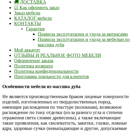
🚚 ДОСТАВКА
☑ Как оформить заказ
Заказ мебели
КАТАЛОГ мебели
КОНТАКТЫ
Гарантия
Правила эксплуатации и ухода за матрасами
Правила эксплуатации и ухода за мебелью из
массива дуба
Мой аккаунт
ОТЗЫВЫ И РЕАЛЬНОЕ ФОТО МЕБЕЛИ
Оформление заказа
Политика возврата
Политика конфиденциальности
Программа лояльности для клиентов
Особенности мебели из массива дуба
Не являются производственным браком лицевые поверхности
изделий, изготовленных из твердолиственных пород,
имеющие расхождения по текстуре (волокнам), возможное
расхождение по тону отделки (из-за разного угла и степени
отражения света слоями древесины), а также включающие
такие проявления, как свилеватость, завитки, глазки, ложные
ядра, здоровые сучки (невыпадающие и другие, допускаемые