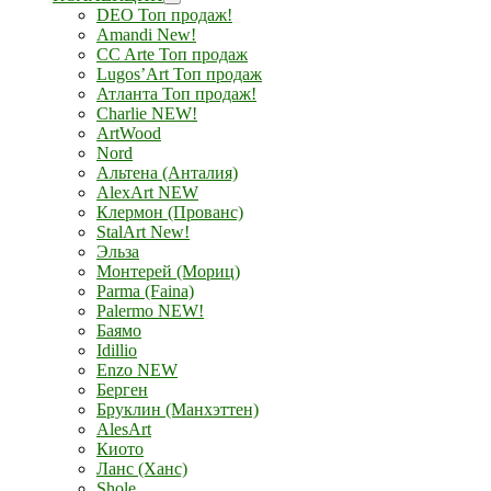
DEO Топ продаж!
Amandi New!
CC Arte Топ продаж
Lugos’Art Топ продаж
Атланта Топ продаж!
Charlie NEW!
ArtWood
Nord
Альтена (Анталия)
AlexArt NEW
Клермон (Прованс)
StalArt New!
Эльза
Монтерей (Мориц)
Parma (Faina)
Palermo NEW!
Баямо
Idillio
Enzo NEW
Берген
Бруклин (Манхэттен)
AlesArt
Киото
Ланс (Ханс)
Shole