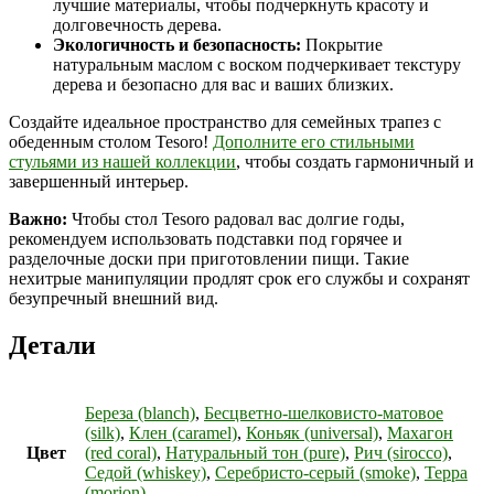
лучшие материалы, чтобы подчеркнуть красоту и
долговечность дерева.
Экологичность и безопасность:
Покрытие
натуральным маслом с воском подчеркивает текстуру
дерева и безопасно для вас и ваших близких.
Создайте идеальное пространство для семейных трапез с
обеденным столом Tesoro!
Дополните его стильными
стульями из нашей коллекции
, чтобы создать гармоничный и
завершенный интерьер.
Важно:
Чтобы стол Tesoro радовал вас долгие годы,
рекомендуем использовать подставки под горячее и
разделочные доски при приготовлении пищи. Такие
нехитрые манипуляции продлят срок его службы и сохранят
безупречный внешний вид.
Детали
Береза (blanch)
,
Бесцветно-шелковисто-матовое
(silk)
,
Клен (caramel)
,
Коньяк (universal)
,
Махагон
Цвет
(red coral)
,
Натуральный тон (pure)
,
Рич (sirocco)
,
Седой (whiskey)
,
Серебристо-серый (smoke)
,
Терра
(morion)