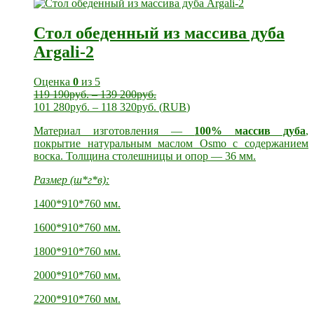
Стол обеденный из массива дуба
Argali-2
Оценка
0
из 5
119 190
руб.
–
139 200
руб.
101 280
руб.
–
118 320
руб.
(
RUB
)
Материал изготовления —
100% массив дуба
,
покрытие натуральным маслом Osmo с содержанием
воска. Толщина столешницы и опор — 36 мм.
Размер (ш*г*в):
1400*910*760 мм.
1600*910*760 мм.
1800*910*760 мм.
2000*910*760 мм.
2200*910*760 мм.