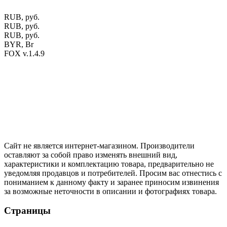
RUB, руб.
RUB, руб.
RUB, руб.
BYR, Br
FOX v.1.4.9
Цены на сайте указаны в белорусских и российских рублях.
Друзья, присоединяйтесь к нам в социальных сетях:
Instargam
#mosoak
Одноклассники
Сайт не является интернет-магазином. Производители
оставляют за собой право изменять внешний вид,
характеристики и комплектацию товара, предварительно не
уведомляя продавцов и потребителей. Просим вас отнестись с
пониманием к данному факту и заранее приносим извинения
за возможные неточности в описании и фотографиях товара.
Страницы