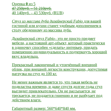
Оценка
0
из 5
47 250
руб.
–
51 210
руб.
40 140
руб.
–
43 530
руб.
(
RUB
)
Стул
из массива дуба дизайнерский Fabio
для вашей
гостиной или кухни станет удобным дополнением к
столу обеденному из массива дуба.
Дизайнерский стул Fabio
– это не просто предмет
мебели, а настоящий арт-объект, который практически
в одиночку способен «сделать» интерьер, придать
помещению индивидуальность и подчеркнуть хороший
вкус владельца.
Прекрасный лаконичный и утончённый внешний
облик, при внешней легкости конструкции, допустимая
нагрузка на стул до 100 кг.
Не менее важным является то, что такая мебель не
подвластна времени, и даже спустя долгие годы стул
выглядит привлекательно. Он не рассыхается, не
трескается, не поддается гниению и не разбухает под
действием влаги.
Габаритный размер: 560*640*840 мм.