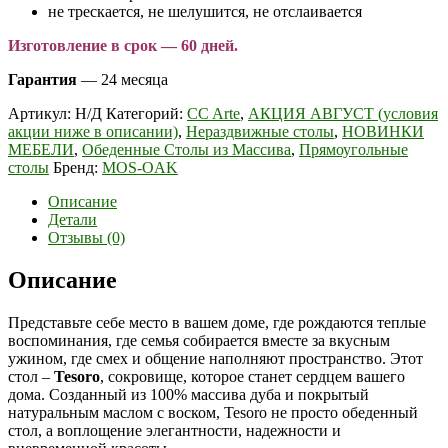
не трескается, не шелушится, не отслаивается
Изготовление в срок — 60 дней.
Гарантия
— 24 месяца
Артикул:
Н/Д
Категорий:
CC Arte
,
АКЦИЯ АВГУСТ (условия
акции ниже в описании)
,
Нераздвижные столы
,
НОВИНКИ
МЕБЕЛИ
,
Обеденные Столы из Массива
,
Прямоугольные
столы
Бренд:
MOS-OAK
Описание
Детали
Отзывы (0)
Описание
Представьте себе место в вашем доме, где рождаются теплые
воспоминания, где семья собирается вместе за вкусным
ужином, где смех и общение наполняют пространство. Этот
стол –
Tesoro
, сокровище, которое станет сердцем вашего
дома. Созданный из 100% массива дуба и покрытый
натуральным маслом с воском, Tesoro не просто обеденный
стол, а воплощение элегантности, надежности и