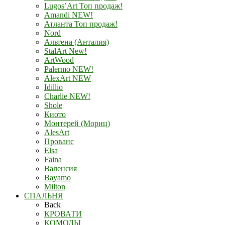
Lugos’Art Топ продаж!
Amandi NEW!
Атланта Топ продаж!
Nord
Альтена (Анталия)
StalArt New!
ArtWood
Palermo NEW!
AlexArt NEW
Idillio
Charlie NEW!
Shole
Киото
Монтерей (Мориц)
AlesArt
Прованс
Elsa
Faina
Валенсия
Bayamo
Milton
СПАЛЬНЯ
Back
КРОВАТИ
КОМОДЫ