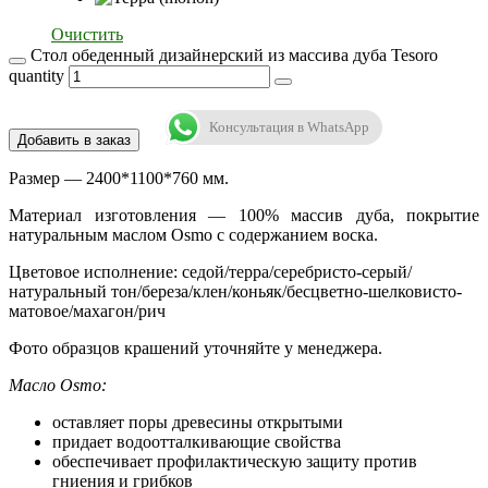
Очистить
Стол обеденный дизайнерский из массива дуба Tesoro
quantity
Консультация в WhatsApp
Добавить в заказ
Размер — 2400*1100*760 мм.
Материал изготовления — 100% массив дуба, покрытие
натуральным маслом Osmo с содержанием воска.
Цветовое исполнение: седой/терра/серебристо-серый/
натуральный тон/береза/клен/коньяк/бесцветно-шелковисто-
матовое/махагон/рич
Фото образцов крашений уточняйте у менеджера.
Масло Osmo:
оставляет поры древесины открытыми
придает водоотталкивающие свойства
обеспечивает профилактическую защиту против
гниения и грибков