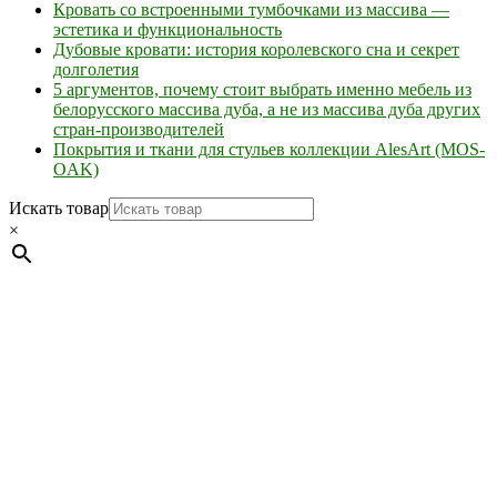
Кровать со встроенными тумбочками из массива —
эстетика и функциональность
Дубовые кровати: история королевского сна и секрет
долголетия
5 аргументов, почему стоит выбрать именно мебель из
белорусского массива дуба, а не из массива дуба других
стран-производителей
Покрытия и ткани для стульев коллекции AlesArt (MOS-
OAK)
Искать товар
×
Мебель натуральная из массива дуба в скандинавском
стиле с экологичным покрытием.
Юр. лицо Частное
предприятие "Мос-оак "(Офис - Беларусь, г. Пинск , ул.
Калиновского, 32/4 Номер в Реестре: за №737304 Рег. номер
ЕГР: 291841340 УНП: 291841340 Рег. орган: Пинским ГИК
Фото изделий на сайте помогает лучше сориентироваться при
выборе того или иного индивидуального изделия.
Предоставленная на сайте информация не является публичной
офертой.
Экран монитора может не передавать цветовые
оттенки материалов.