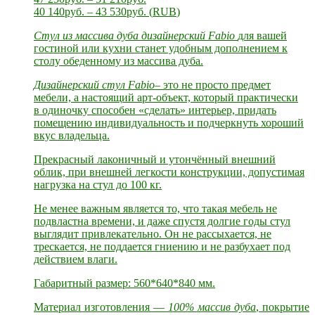
40 140
руб.
–
43 530
руб.
(
RUB
)
Стул
из массива дуба дизайнерский Fabio
для вашей
гостиной или кухни станет удобным дополнением к
столу обеденному из массива дуба.
Дизайнерский стул Fabio
– это не просто предмет
мебели, а настоящий арт-объект, который практически
в одиночку способен «сделать» интерьер, придать
помещению индивидуальность и подчеркнуть хороший
вкус владельца.
Прекрасный лаконичный и утончённый внешний
облик, при внешней легкости конструкции, допустимая
нагрузка на стул до 100 кг.
Не менее важным является то, что такая мебель не
подвластна времени, и даже спустя долгие годы стул
выглядит привлекательно. Он не рассыхается, не
трескается, не поддается гниению и не разбухает под
действием влаги.
Габаритный размер: 560*640*840 мм.
Материал изготовления —
100% массив дуба
, покрытие