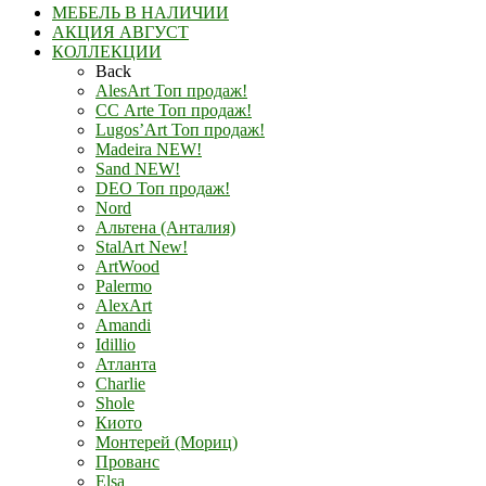
МЕБЕЛЬ В НАЛИЧИИ
АКЦИЯ АВГУСТ
КОЛЛЕКЦИИ
Back
AlesArt Топ продаж!
СС Arte Топ продаж!
Lugos’Art Топ продаж!
Madeira NEW!
Sand NEW!
DEO Топ продаж!
Nord
Альтена (Анталия)
StalArt New!
ArtWood
Palermo
AlexArt
Amandi
Idillio
Атланта
Charlie
Shole
Киото
Монтерей (Мориц)
Прованс
Elsa