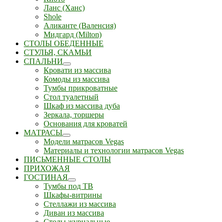
Ланс (Ханс)
Shole
Аликанте (Валенсия)
Мидгард (Milton)
СТОЛЫ ОБЕДЕННЫЕ
СТУЛЬЯ, СКАМЬИ
СПАЛЬНИ
Кровати из массива
Комоды из массива
Тумбы прикроватные
Стол туалетный
Шкаф из массива дуба
Зеркала, торшеры
Основания для кроватей
МАТРАСЫ
Модели матрасов Vegas
Материалы и технологии матрасов Vegas
ПИСЬМЕННЫЕ СТОЛЫ
ПРИХОЖАЯ
ГОСТИНАЯ
Тумбы под ТВ
Шкафы-витрины
Стеллажи из массива
Диван из массива
Столы журнальные