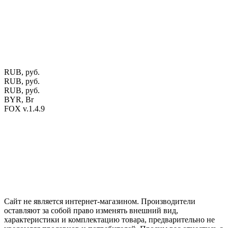
ЕГР: 291841340 УНП: 291841340 Рег. орган: Пинским ГИК
Фото изделий на сайте помогает лучше сориентироваться при
выборе того или иного индивидуального изделия.
Предоставленная на сайте информация не является публичной
офертой.
Экран монитора может не передавать цветовые
оттенки материалов.
RUB, руб.
RUB, руб.
RUB, руб.
BYR, Br
FOX v.1.4.9
Цены на сайте указаны в белорусских и российских рублях.
Друзья, присоединяйтесь к нам в социальных сетях:
Instargam
#mosoak
Одноклассники
Сайт не является интернет-магазином. Производители
оставляют за собой право изменять внешний вид,
характеристики и комплектацию товара, предварительно не