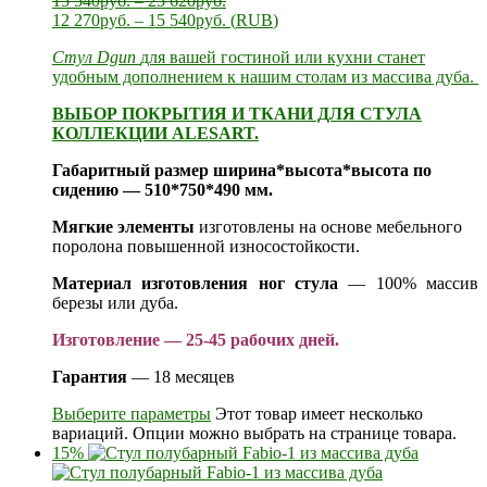
15 540
руб.
–
25 620
руб.
12 270
руб.
–
15 540
руб.
(
RUB
)
Стул Dgun
для вашей гостиной или кухни станет
удобным дополнением к нашим
столам из массива дуба.
ВЫБОР ПОКРЫТИЯ И ТКАНИ ДЛЯ СТУЛА
КОЛЛЕКЦИИ ALESART.
Габаритный размер ширина*высота*высота по
сидению — 510*750*490 мм.
Мягкие элементы
изготовлены на основе мебельного
поролона повышенной износостойкости.
Материал изготовления ног стула
— 100% массив
березы или дуба.
Изготовление — 25-45 рабочих дней.
Гарантия
— 18 месяцев
Выберите параметры
Этот товар имеет несколько
вариаций. Опции можно выбрать на странице товара.
15%