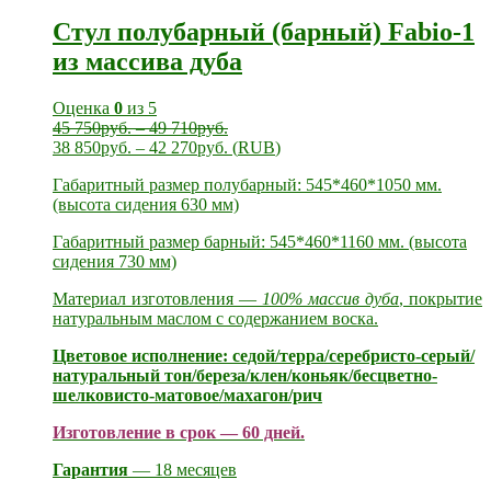
Стул полубарный (барный) Fabio-1
из массива дуба
Оценка
0
из 5
45 750
руб.
–
49 710
руб.
38 850
руб.
–
42 270
руб.
(
RUB
)
Габаритный размер полубарный: 545*460*1050 мм.
(высота сидения 630 мм)
Габаритный размер барный: 545*460*1160 мм. (высота
сидения 730 мм)
Материал изготовления —
100% массив дуба
, покрытие
натуральным маслом с содержанием воска.
Цветовое исполнение: седой/терра/серебристо-серый/
натуральный тон/береза/клен/коньяк/бесцветно-
шелковисто-матовое/махагон/рич
Изготовление в срок — 60 дней.
Гарантия
— 18 месяцев