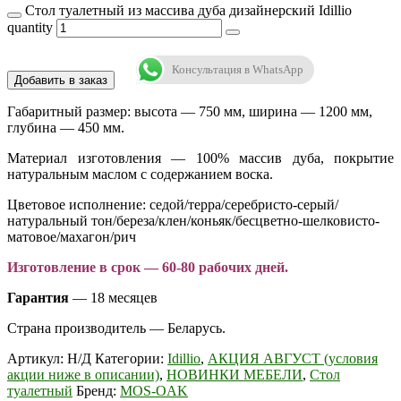
Стол туалетный из массива дуба дизайнерский Idillio
quantity
Консультация в WhatsApp
Добавить в заказ
Габаритный размер: высота — 750 мм, ширина — 1200 мм,
глубина — 450 мм.
Материал изготовления — 100% массив дуба, покрытие
натуральным маслом с содержанием воска.
Цветовое исполнение: седой/терра/серебристо-серый/
натуральный тон/береза/клен/коньяк/бесцветно-шелковисто-
матовое/махагон/рич
Изготовление в срок — 60-80 рабочих дней.
Гарантия
— 18 месяцев
Страна производитель — Беларусь.
Артикул:
Н/Д
Категории:
Idillio
,
АКЦИЯ АВГУСТ (условия
акции ниже в описании)
,
НОВИНКИ МЕБЕЛИ
,
Стол
туалетный
Бренд:
MOS-OAK