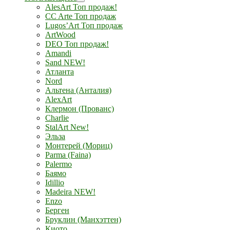
AlesArt Топ продаж!
CC Arte Топ продаж
Lugos’Art Топ продаж
ArtWood
DEO Топ продаж!
Amandi
Sand NEW!
Атланта
Nord
Альтена (Анталия)
AlexArt
Клермон (Прованс)
Charlie
StalArt New!
Эльза
Монтерей (Мориц)
Parma (Faina)
Palermo
Баямо
Idillio
Madeira NEW!
Enzo
Берген
Бруклин (Манхэттен)
Киото