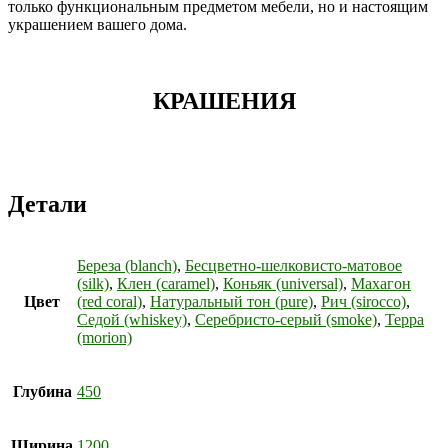
только функциональным предметом мебели, но и настоящим
украшением вашего дома.
КРАШЕНИЯ
Детали
Береза (blanch)
,
Бесцветно-шелковисто-матовое
(silk)
,
Клен (caramel)
,
Коньяк (universal)
,
Махагон
Цвет
(red coral)
,
Натуральный тон (pure)
,
Рич (sirocco)
,
Седой (whiskey)
,
Серебристо-серый (smoke)
,
Терра
(morion)
Глубина
450
Ширина
1200