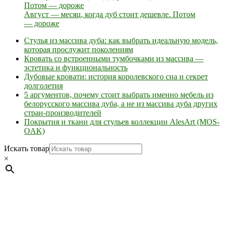
Август — месяц, когда дуб стоит дешевле. Потом
— дороже
Стулья из массива дуба: как выбрать идеальную модель,
которая прослужит поколениям
Кровать со встроенными тумбочками из массива —
эстетика и функциональность
Дубовые кровати: история королевского сна и секрет
долголетия
5 аргументов, почему стоит выбрать именно мебель из
белорусского массива дуба, а не из массива дуба других
стран-производителей
Покрытия и ткани для стульев коллекции AlesArt (MOS-
OAK)
Искать товар
×
Мебель натуральная из массива дуба в скандинавском
стиле с экологичным покрытием.
Юр. лицо Частное
предприятие "Мос-оак "(Офис - Беларусь, г. Пинск , ул.
Калиновского, 32/4 Номер в Реестре: за №737304 Рег. номер