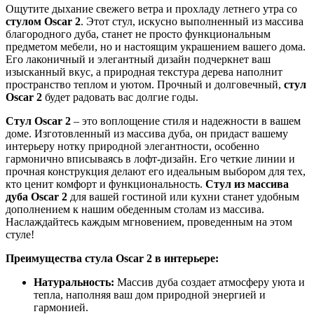
Ощутите дыхание свежего ветра и прохладу летнего утра со
стулом Oscar 2
. Этот стул, искусно выполненный из массива
благородного дуба, станет не просто функциональным
предметом мебели, но и настоящим украшением вашего дома.
Его лаконичный и элегантный дизайн подчеркнет ваш
изысканный вкус, а природная текстура дерева наполнит
пространство теплом и уютом. Прочный и долговечный,
стул
Oscar 2
будет радовать вас долгие годы.
Стул Oscar 2
– это воплощение стиля и надежности в вашем
доме. Изготовленный из массива дуба, он придаст вашему
интерьеру нотку природной элегантности, особенно
гармонично вписываясь в лофт-дизайн. Его четкие линии и
прочная конструкция делают его идеальным выбором для тех,
кто ценит комфорт и функциональность.
Стул из массива
дуба Oscar 2
для вашей гостиной или кухни станет удобным
дополнением к нашим обеденным столам из массива.
Наслаждайтесь каждым мгновением, проведенным на этом
стуле!
Преимущества стула Oscar 2 в интерьере:
Натуральность:
Массив дуба создает атмосферу уюта и
тепла, наполняя ваш дом природной энергией и
гармонией.