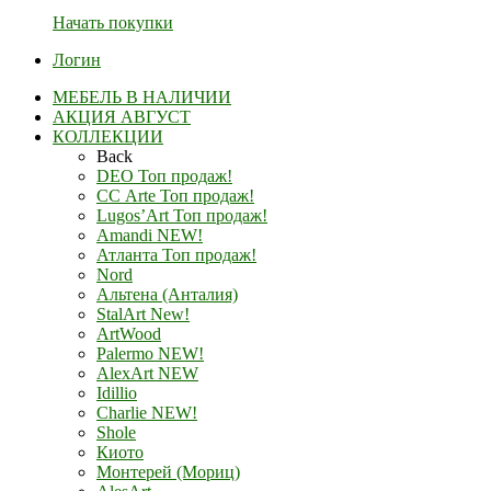
Начать покупки
Логин
МЕБЕЛЬ В НАЛИЧИИ
АКЦИЯ АВГУСТ
КОЛЛЕКЦИИ
Back
DEO Топ продаж!
СС Arte Топ продаж!
Lugos’Art Топ продаж!
Amandi NEW!
Атланта Топ продаж!
Nord
Альтена (Анталия)
StalArt New!
ArtWood
Palermo NEW!
AlexArt NEW
Idillio
Charlie NEW!
Shole
Киото
Монтерей (Мориц)