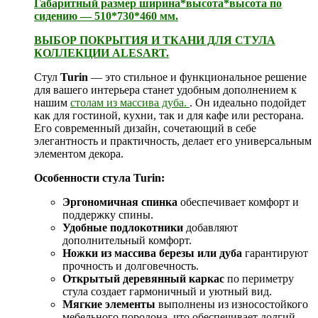
Габаритный размер ширина*высота*высота по
сидению — 510*730*460 мм.
ВЫБОР ПОКРЫТИЯ И ТКАНИ ДЛЯ СТУЛА
КОЛЛЕКЦИИ ALESART.
Стул
Turin
— это стильное и функциональное решение
для вашего интерьера станет удобным дополнением к
нашим
столам из массива дуба.
. Он идеально подойдет
как для гостиной, кухни, так и для кафе или ресторана.
Его современный дизайн, сочетающий в себе
элегантность и практичность, делает его универсальным
элементом декора.
Особенности стула Turin:
Эргономичная спинка
обеспечивает комфорт и
поддержку спины.
Удобные подлокотники
добавляют
дополнительный комфорт.
Ножки из массива березы или дуба
гарантируют
прочность и долговечность.
Открытый деревянный каркас
по периметру
стула создает гармоничный и уютный вид.
Мягкие элементы
выполнены из износостойкого
мебельного поролона, что обеспечивает долгий