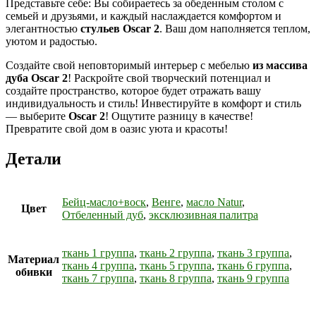
Представьте себе: Вы собираетесь за обеденным столом с
семьей и друзьями, и каждый наслаждается комфортом и
элегантностью
стульев Oscar 2
. Ваш дом наполняется теплом,
уютом и радостью.
Создайте свой неповторимый интерьер с мебелью
из массива
дуба Oscar 2
! Раскройте свой творческий потенциал и
создайте пространство, которое будет отражать вашу
индивидуальность и стиль! Инвестируйте в комфорт и стиль
— выберите
Oscar 2
! Ощутите разницу в качестве!
Превратите свой дом в оазис уюта и красоты!
Детали
Бейц-масло+воск
,
Венге
,
масло Natur
,
Цвет
Отбеленный дуб
,
эксклюзивная палитра
ткань 1 группа
,
ткань 2 группа
,
ткань 3 группа
,
Материал
ткань 4 группа
,
ткань 5 группа
,
ткань 6 группа
,
обивки
ткань 7 группа
,
ткань 8 группа
,
ткань 9 группа