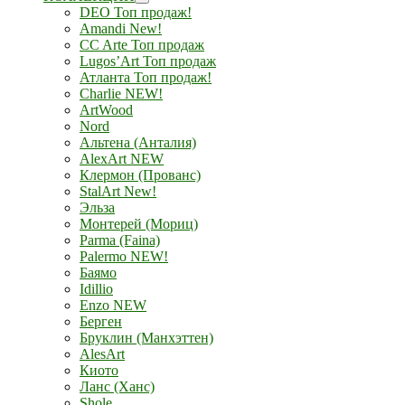
DEO Топ продаж!
Amandi New!
CC Arte Топ продаж
Lugos’Art Топ продаж
Атланта Топ продаж!
Charlie NEW!
ArtWood
Nord
Альтена (Анталия)
AlexArt NEW
Клермон (Прованс)
StalArt New!
Эльза
Монтерей (Мориц)
Parma (Faina)
Palermo NEW!
Баямо
Idillio
Enzo NEW
Берген
Бруклин (Манхэттен)
AlesArt
Киото
Ланс (Ханс)
Shole