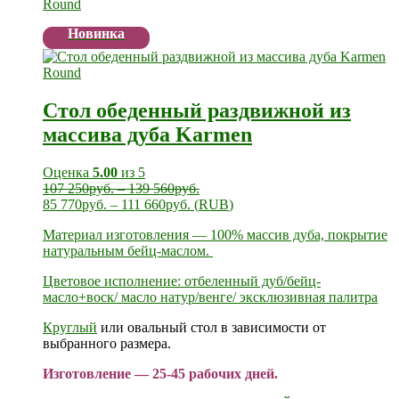
Новинка
Стол обеденный раздвижной из
массива дуба Karmen
Оценка
5.00
из 5
107 250
руб.
–
139 560
руб.
85 770
руб.
–
111 660
руб.
(
RUB
)
Материал изготовления — 100% массив дуба, покрытие
натуральным бейц-маслом.
Цветовое исполнение: отбеленный дуб/бейц-
масло+воск/ масло натур/венге/ эксклюзивная палитра
Круглый
или овальный стол в зависимости от
выбранного размера.
Изготовление — 25-45 рабочих дней.