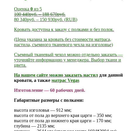
Оценка
0
из 5
100 440
руб.
–
188 670
руб.
80 340
руб.
–
150 930
руб.
(
RUB
)
Кровать доступна к заказу с полками и без полок.
(Цена указана за кровать без стоимости матраса,
настила, съемного тканевого чехла на изголовье)
Съемный тканевый чехол можно отдельно заказать —
уточняйте информацию у менеджера. Выбор ткани и
цвета.
На нашем сайте можно заказать
настил
для данной
кровати, а также
матрас Vegas
Изготовление — 60 рабочих дней.
Габаритные размеры с полками:
высота изголовья — 912 мм;
высота от пола до верхнего края царги – 350 мм;
высота от пола до нижнего края царги – 170 мм;
глубина — 2135 мм;