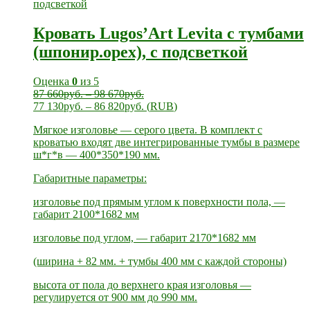
Кровать Lugos’Art Levita с тумбами
(шпонир.орех), с подсветкой
Оценка
0
из 5
87 660
руб.
–
98 670
руб.
77 130
руб.
–
86 820
руб.
(
RUB
)
Мягкое изголовье — серого цвета. В комплект с
кроватью входят две интегрированные тумбы в размере
ш*г*в — 400*350*190 мм.
Габаритные параметры:
изголовье под прямым углом к поверхности пола, —
габарит 2100*1682 мм
изголовье под углом, — габарит 2170*1682 мм
(ширина + 82 мм. + тумбы 400 мм с каждой стороны)
высота от пола до верхнего края изголовья —
регулируется от 900 мм до 990 мм.