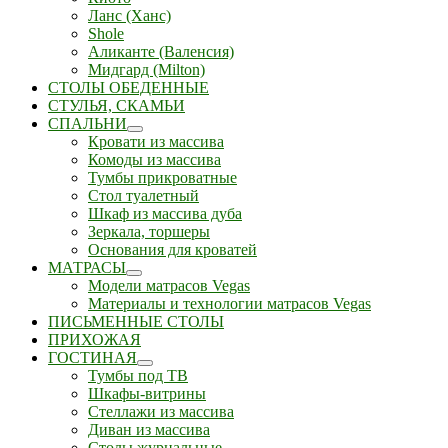
Ланс (Ханс)
Shole
Аликанте (Валенсия)
Мидгард (Milton)
СТОЛЫ ОБЕДЕННЫЕ
СТУЛЬЯ, СКАМЬИ
СПАЛЬНИ
Кровати из массива
Комоды из массива
Тумбы прикроватные
Стол туалетный
Шкаф из массива дуба
Зеркала, торшеры
Основания для кроватей
МАТРАСЫ
Модели матрасов Vegas
Материалы и технологии матрасов Vegas
ПИСЬМЕННЫЕ СТОЛЫ
ПРИХОЖАЯ
ГОСТИНАЯ
Тумбы под ТВ
Шкафы-витрины
Стеллажи из массива
Диван из массива
Столы журнальные