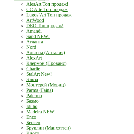
AlesArt Топ продаж!
CC Arte Топ продаж
Lugos’Art Топ продаж
ArtWood
DEO Топ продаж!
Amandi
Sand NEW!
Атланта
Nord
Альтена (Анталия)
AlexArt
Клермон (Прованс)
Charlie
StalArt New!
Эльза
Монтерей (Мориц)
Parma (Faina)
Palermo
Баямо
Idillio
Madeira NEW!
Enzo
Берген
Бруклин (Манхэттен)
Киото