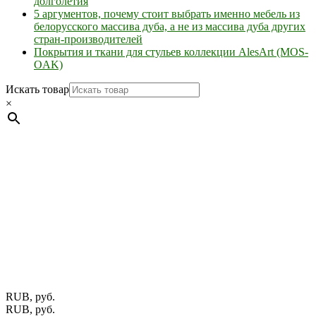
долголетия
5 аргументов, почему стоит выбрать именно мебель из
белорусского массива дуба, а не из массива дуба других
стран-производителей
Покрытия и ткани для стульев коллекции AlesArt (MOS-
OAK)
Искать товар
×
Мебель натуральная из массива дуба в скандинавском
стиле с экологичным покрытием.
Юр. лицо Частное
предприятие "Мос-оак "(Офис - Беларусь, г. Пинск , ул.
Калиновского, 32/4 Номер в Реестре: за №737304 Рег. номер
ЕГР: 291841340 УНП: 291841340 Рег. орган: Пинским ГИК
Фото изделий на сайте помогает лучше сориентироваться при
выборе того или иного индивидуального изделия.
Предоставленная на сайте информация не является публичной
офертой.
Экран монитора может не передавать цветовые
оттенки материалов.
RUB, руб.
RUB, руб.