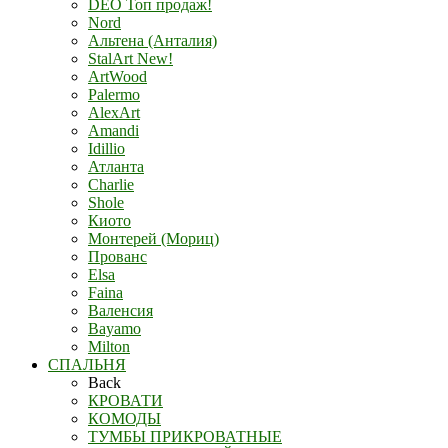
DEO Топ продаж!
Nord
Альтена (Анталия)
StalArt New!
ArtWood
Palermo
AlexArt
Amandi
Idillio
Атланта
Charlie
Shole
Киото
Монтерей (Мориц)
Прованс
Elsa
Faina
Валенсия
Bayamo
Milton
СПАЛЬНЯ
Back
КРОВАТИ
КОМОДЫ
ТУМБЫ ПРИКРОВАТНЫЕ