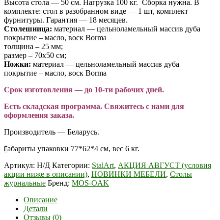
Высота стола — 50 см. Нагрузка 100 кг. Сборка нужна. В
комплекте: стол в разобранном виде — 1 шт, комплект
фурнитуры. Гарантия — 18 месяцев.
Столешница:
материал — цельноламельный массив дуба
покрытие – масло, воск Borma
толщина – 25 мм;
размер – 70х50 см;
Ножки:
материал — цельноламельный массив дуба
покрытие – масло, воск Borma
Срок изготовления — до 10-ти рабочих дней.
Есть складская программа. Свяжитесь с нами для
оформления заказа.
Производитель — Беларусь.
абариты упаковки 77*62*4 см, вес 6 кг.
Г
Артикул:
Н/Д
Категории:
StalArt
,
АКЦИЯ АВГУСТ (условия
акции ниже в описании)
,
НОВИНКИ МЕБЕЛИ
,
Столы
журнальные
Бренд:
MOS-OAK
Описание
Детали
Отзывы (0)