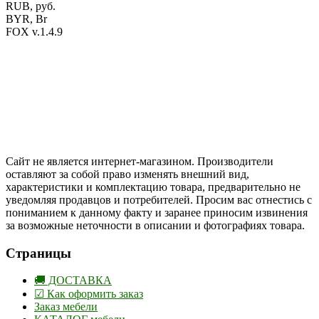
RUB, руб.
BYR, Br
FOX v.1.4.9
Цены на сайте указаны в белорусских и российских рублях.
Друзья, присоединяйтесь к нам в социальных сетях:
Instargam
#mosoak
Одноклассники
Сайт не является интернет-магазином. Производители
оставляют за собой право изменять внешний вид,
характеристики и комплектацию товара, предварительно не
уведомляя продавцов и потребителей. Просим вас отнестись с
пониманием к данному факту и заранее приносим извинения
за возможные неточности в описании и фотографиях товара.
Страницы
🚚 ДОСТАВКА
☑ Как оформить заказ
Заказ мебели