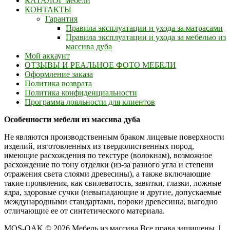
КАТАЛОГ мебели
КОНТАКТЫ
Гарантия
Правила эксплуатации и ухода за матрасами
Правила эксплуатации и ухода за мебелью из
массива дуба
Мой аккаунт
ОТЗЫВЫ И РЕАЛЬНОЕ ФОТО МЕБЕЛИ
Оформление заказа
Политика возврата
Политика конфиденциальности
Программа лояльности для клиентов
Особенности мебели из массива дуба
Не являются производственным браком лицевые поверхности
изделий, изготовленных из твердолиственных пород,
имеющие расхождения по текстуре (волокнам), возможное
расхождение по тону отделки (из-за разного угла и степени
отражения света слоями древесины), а также включающие
такие проявления, как свилеватость, завитки, глазки, ложные
ядра, здоровые сучки (невыпадающие и другие, допускаемые
международными стандартами, пороки древесины, выгодно
отличающие ее от синтетического материала.
MOS-OAK © 2026 Мебель из массива Все права защищены.
|