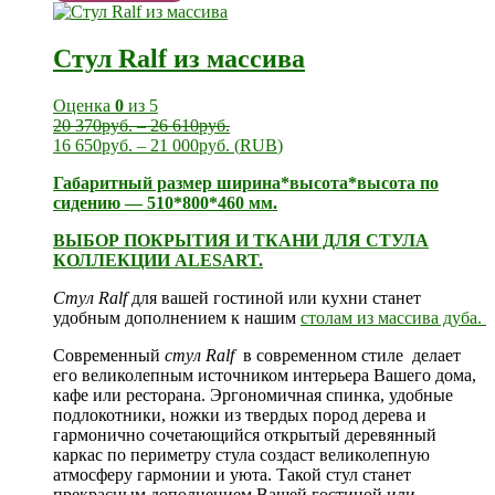
Стул Ralf из массива
Оценка
0
из 5
20 370
руб.
–
26 610
руб.
16 650
руб.
–
21 000
руб.
(
RUB
)
Габаритный размер ширина*высота*высота по
сидению — 510*800*460 мм.
ВЫБОР ПОКРЫТИЯ И ТКАНИ ДЛЯ СТУЛА
КОЛЛЕКЦИИ ALESART.
Стул Ralf
для вашей гостиной или кухни станет
удобным дополнением к нашим
столам из массива дуба.
Современный
стул
Ralf
в современном стиле делает
его великолепным источником интерьера Вашего дома,
кафе или ресторана. Эргономичная спинка, удобные
подлокотники, ножки из твердых пород дерева и
гармонично сочетающийся открытый деревянный
каркас по периметру стула создаст великолепную
атмосферу гармонии и уюта. Такой стул станет
прекрасным дополнением Вашей гостиной или