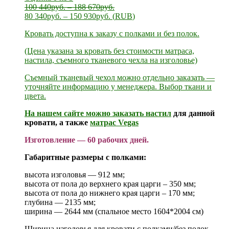
100 440
руб.
–
188 670
руб.
80 340
руб.
–
150 930
руб.
(
RUB
)
Кровать доступна к заказу с полками и без полок.
(Цена указана за кровать без стоимости матраса,
настила, съемного тканевого чехла на изголовье)
Съемный тканевый чехол можно отдельно заказать —
уточняйте информацию у менеджера. Выбор ткани и
цвета.
На нашем сайте можно заказать
настил
для данной
кровати, а также
матрас Vegas
Изготовление — 60 рабочих дней.
Габаритные размеры с полками:
высота изголовья — 912 мм;
высота от пола до верхнего края царги – 350 мм;
высота от пола до нижнего края царги – 170 мм;
глубина — 2135 мм;
ширина — 2644 мм (спальное место 1604*2004 см)
Ширина изголовья для кровати с полками/без полок