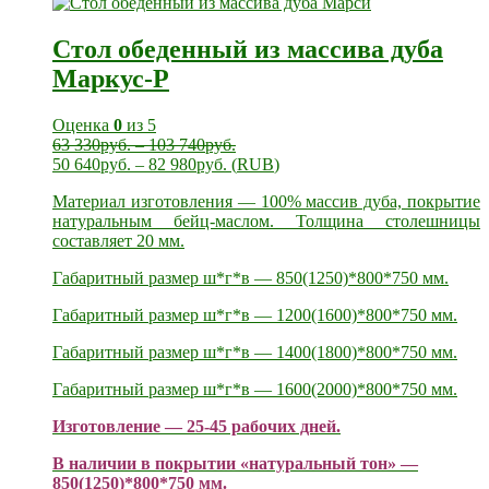
Стол обеденный из массива дуба
Маркус-Р
Оценка
0
из 5
63 330
руб.
–
103 740
руб.
50 640
руб.
–
82 980
руб.
(
RUB
)
Материал изготовления — 100% массив дуба, покрытие
натуральным бейц-маслом. Толщина столешницы
составляет 20 мм.
Габаритный размер ш*г*в — 850(1250)*800*750 мм.
Габаритный размер ш*г*в — 1200(1600)*800*750 мм.
Габаритный размер ш*г*в — 1400(1800)*800*750 мм.
Габаритный размер ш*г*в — 1600(2000)*800*750 мм.
Изготовление — 25-45 рабочих дней.
В наличии в покрытии «натуральный тон» —
850(1250)*800*750 мм.