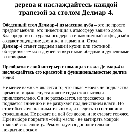
дерева и наслаждайтесь каждой
трапезой за столом
Делмар
-4.
Обеденный стол Делмар-4 из массива дуба
– это не просто
предмет мебели, это инвестиция в атмосферу вашего дома.
Благородство натурального дерева и лаконичный лофт-дизайн
создают ощущение достатка и гармонии.
Стол
Делмар-4
станет сердцем вашей кухни или гостиной,
объединяя семью и друзей за вкусными обедами и душевными
разговорами.
Преобразите свой интерьер с помощью стола Делмар-4 и
наслаждайтесь его красотой и функциональностью долгие
годы!
Не менее важным является то, что такая мебель не подвластна
времени, и даже спустя долгие годы стол выглядит
привлекательно. Он не рассыхается, не трескается, не
поддается гниению и не разбухает под действием влаги. Но
стоит быть очень внимательными, и следить за состоянием
столешницы. Не режьте на ней без досок, и не ставьте горячее.
При выборе покрытия «бейц-масло» не вытирать мокрой
тряпкой столешницу. Рекомендуется дополнительное
покрытие воском.