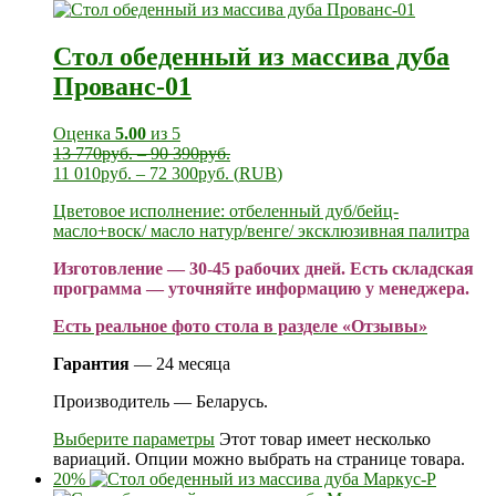
Стол обеденный из массива дуба
Прованс-01
Оценка
5.00
из 5
13 770
руб.
–
90 390
руб.
11 010
руб.
–
72 300
руб.
(
RUB
)
Цветовое исполнение: отбеленный дуб/бейц-
масло+воск/ масло натур/венге/ эксклюзивная палитра
Изготовление — 30-45 рабочих дней. Есть складская
программа — уточняйте информацию у менеджера.
Есть реальное фото стола в разделе «Отзывы»
Гарантия
— 24 месяца
Производитель — Беларусь.
Выберите параметры
Этот товар имеет несколько
вариаций. Опции можно выбрать на странице товара.
20%