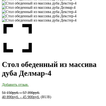
Стол обеденный из массива
дуба Делмар-4
Добавить отзыв.
51 150
руб.
–
57 390
руб.
40 890
руб.
–
45 900
руб.
(
RUB
)