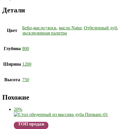
Детали
Бейц-масло+воск
,
масло Natur
,
Отбеленный дуб
,
Цвет
эксклюзивная палитра
Глубина
800
Ширина
1200
Высота
750
Похожие
20%
ТОП продаж