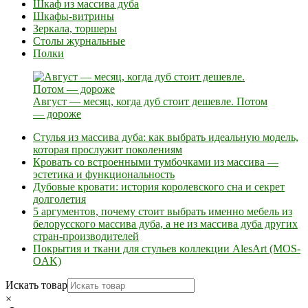
Шкаф из массива дуба
Шкафы-витрины
Зеркала, торшеры
Столы журнальные
Полки
Август — месяц, когда дуб стоит дешевле. Потом
— дороже
Стулья из массива дуба: как выбрать идеальную модель,
которая прослужит поколениям
Кровать со встроенными тумбочками из массива —
эстетика и функциональность
Дубовые кровати: история королевского сна и секрет
долголетия
5 аргументов, почему стоит выбрать именно мебель из
белорусского массива дуба, а не из массива дуба других
стран-производителей
Покрытия и ткани для стульев коллекции AlesArt (MOS-
OAK)
Искать товар
×