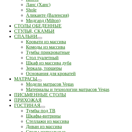
Ланс (Ханс)
Shole
Аликанте (Валенсия)
Мидгард (Milton)
СТОЛЫ ОБЕДЕННЫЕ
СТУЛЬЯ, СКАМЬИ
СПАЛЬНИ
Кровати из массива
Комоды из массива
Тумбы прикроватные
Стол туалетный
Шкаф из массива дуба
Зеркала, торшеры
Основания для кроватей
МАТРАСЫ
Модели матрасов Vegas
Материалы и технологии матрасов Vegas
ПИСЬМЕННЫЕ СТОЛЫ
ПРИХОЖАЯ
ГОСТИНАЯ
Тумбы под ТВ
Шкафы-витрины
Стеллажи из массива
Диван из массива
Столы журнальные