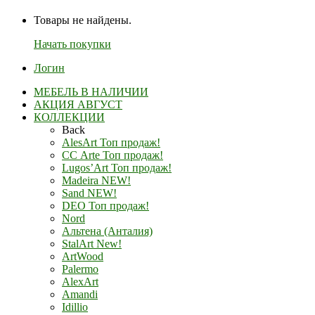
Товары не найдены.
Начать покупки
Логин
МЕБЕЛЬ В НАЛИЧИИ
АКЦИЯ АВГУСТ
КОЛЛЕКЦИИ
Back
AlesArt Топ продаж!
СС Arte Топ продаж!
Lugos’Art Топ продаж!
Madeira NEW!
Sand NEW!
DEO Топ продаж!
Nord
Альтена (Анталия)
StalArt New!
ArtWood
Palermo
AlexArt
Amandi
Idillio