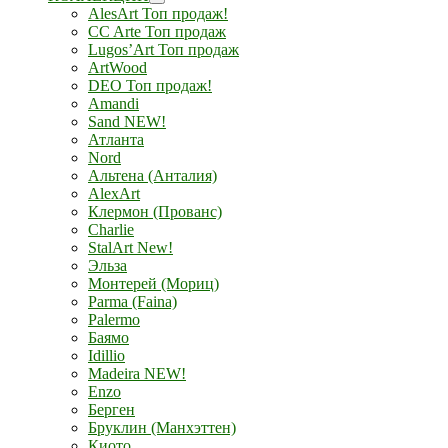
AlesArt Топ продаж!
CC Arte Топ продаж
Lugos’Art Топ продаж
ArtWood
DEO Топ продаж!
Amandi
Sand NEW!
Атланта
Nord
Альтена (Анталия)
AlexArt
Клермон (Прованс)
Charlie
StalArt New!
Эльза
Монтерей (Мориц)
Parma (Faina)
Palermo
Баямо
Idillio
Madeira NEW!
Enzo
Берген
Бруклин (Манхэттен)
Киото