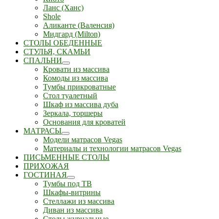
Ланс (Ханс)
Shole
Аликанте (Валенсия)
Мидгард (Milton)
СТОЛЫ ОБЕДЕННЫЕ
СТУЛЬЯ, СКАМЬИ
СПАЛЬНИ
Кровати из массива
Комоды из массива
Тумбы прикроватные
Стол туалетный
Шкаф из массива дуба
Зеркала, торшеры
Основания для кроватей
МАТРАСЫ
Модели матрасов Vegas
Материалы и технологии матрасов Vegas
ПИСЬМЕННЫЕ СТОЛЫ
ПРИХОЖАЯ
ГОСТИНАЯ
Тумбы под ТВ
Шкафы-витрины
Стеллажи из массива
Диван из массива
Столы журнальные