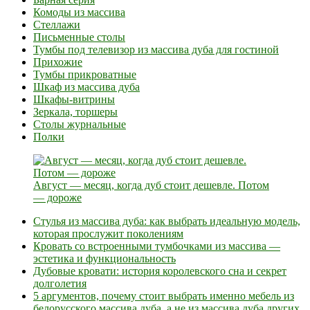
Комоды из массива
Стеллажи
Письменные столы
Тумбы под телевизор из массива дуба для гостиной
Прихожие
Тумбы прикроватные
Шкаф из массива дуба
Шкафы-витрины
Зеркала, торшеры
Столы журнальные
Полки
Август — месяц, когда дуб стоит дешевле. Потом
— дороже
Стулья из массива дуба: как выбрать идеальную модель,
которая прослужит поколениям
Кровать со встроенными тумбочками из массива —
эстетика и функциональность
Дубовые кровати: история королевского сна и секрет
долголетия
5 аргументов, почему стоит выбрать именно мебель из
белорусского массива дуба, а не из массива дуба других