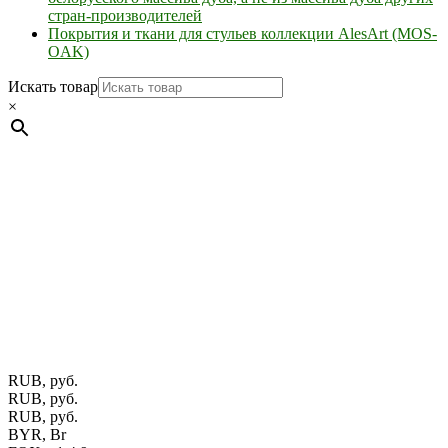
стран-производителей
Покрытия и ткани для стульев коллекции AlesArt (MOS-
OAK)
Искать товар
×
Мебель натуральная из массива дуба в скандинавском
стиле с экологичным покрытием.
Юр. лицо Частное
предприятие "Мос-оак "(Офис - Беларусь, г. Пинск , ул.
Калиновского, 32/4 Номер в Реестре: за №737304 Рег. номер
ЕГР: 291841340 УНП: 291841340 Рег. орган: Пинским ГИК
Фото изделий на сайте помогает лучше сориентироваться при
выборе того или иного индивидуального изделия.
Предоставленная на сайте информация не является публичной
офертой.
Экран монитора может не передавать цветовые
оттенки материалов.
RUB, руб.
RUB, руб.
RUB, руб.
BYR, Br