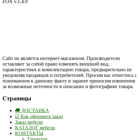
FOX v.1.4.9
Цены на сайте указаны в белорусских и российских рублях.
Друзья, присоединяйтесь к нам в социальных сетях:
Instargam
#mosoak
Одноклассники
Сайт не является интернет-магазином. Производители
оставляют за собой право изменять внешний вид,
характеристики и комплектацию товара, предварительно не
уведомляя продавцов и потребителей. Просим вас отнестись с
пониманием к данному факту и заранее приносим извинения
за возможные неточности в описании и фотографиях товара.
Страницы
🚚 ДОСТАВКА
☑ Как оформить заказ
Заказ мебели
КАТАЛОГ мебели
КОНТАКТЫ
Гарантия