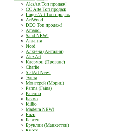
AlesArt Топ продаж!
CC Arte Топ продаж
Lugos’Art Топ продаж
ArtWood
DEO Топ продаж!
Amandi
Sand NEW!
Атланта
Nord
Альтена (Анталия)
AlexArt
Клермон (Прованс)
Charlie
StalArt New!
Эльза
Монтерей (Мориц)
Parma (Faina)
Palermo
Баямо
Idillio
Madeira NEW!
Enzo
Берген
Бруклин (Манхэттен)
Киото