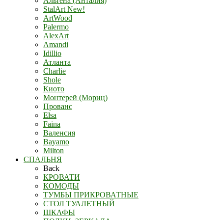
Альтена (Анталия)
StalArt New!
ArtWood
Palermo
AlexArt
Amandi
Idillio
Атланта
Charlie
Shole
Киото
Монтерей (Мориц)
Прованс
Elsa
Faina
Валенсия
Bayamo
Milton
СПАЛЬНЯ
Back
КРОВАТИ
КОМОДЫ
ТУМБЫ ПРИКРОВАТНЫЕ
СТОЛ ТУАЛЕТНЫЙ
ШКАФЫ