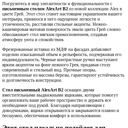
Погрузитесь в мир элегантности и функциональности с
письменным столом AlexArt B2
из новой коллекции Alex в
цвете Грей. Этот стол станет настоящим украшением вашего
интерьера, привнося в него ощущение легкости и
утонченности, расставляя стильные акценты. Нежно-
кашемировая матовая поверхность эмали цвета Грей словно
обволакивает стол мягким прикосновением, создавая
атмосферу уюта и спокойствия.
Фрезерованные вставки из МДФ на фасадах добавляют
изделию изысканный объем и рельефность, подчеркивая его
индивидуальность. Черные контрастные ручки выступают
ярким акцентом на фоне нежного Грея, придавая столу
современный и стильный вид. Прочные опоры,
изготовленные из массива березы, гарантируют устойчивость
и долговечность конструкции.
Стол письменный AlexArt B2
оснащен двумя
вместительными выдвижными ящиками, которые помогут
организовать ваше рабочее пространство и держать все
необходимое под рукой. Благодаря направляющим с
доводчиками, ящики открываются и закрываются плавно и
бесшумно, обеспечивая комфорт в использовании.
Этот стол идеально подойдет для