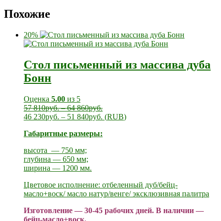
Похожие
20%
Стол письменный из массива дуба
Бонн
Оценка
5.00
из 5
57 810
руб.
–
64 860
руб.
46 230
руб.
–
51 840
руб.
(
RUB
)
Габаритные размеры:
высота — 750 мм;
глубина — 650 мм;
ширина — 1200 мм.
Цветовое исполнение: отбеленный дуб/бейц-
масло+воск/ масло натур/венге/ эксклюзивная палитра
Изготовление — 30-45 рабочих дней. В наличии —
бейц-масло+воск.