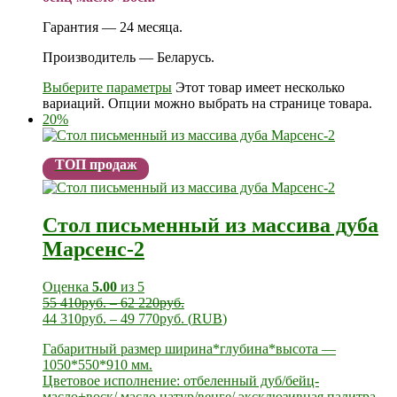
Гарантия — 24 месяца.
Производитель — Беларусь.
Выберите параметры
Этот товар имеет несколько
вариаций. Опции можно выбрать на странице товара.
20%
ТОП продаж
Стол письменный из массива дуба
Марсенс-2
Оценка
5.00
из 5
55 410
руб.
–
62 220
руб.
44 310
руб.
–
49 770
руб.
(
RUB
)
Габаритный размер ширина*глубина*высота —
1050*550*910 мм.
Цветовое исполнение: отбеленный дуб/бейц-
масло+воск/ масло натур/венге/ эксклюзивная палитра