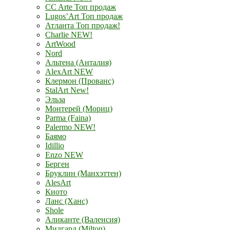
CC Arte Топ продаж
Lugos’Art Топ продаж
Атланта Топ продаж!
Charlie NEW!
ArtWood
Nord
Альтена (Анталия)
AlexArt NEW
Клермон (Прованс)
StalArt New!
Эльза
Монтерей (Мориц)
Parma (Faina)
Palermo NEW!
Баямо
Idillio
Enzo NEW
Берген
Бруклин (Манхэттен)
AlesArt
Киото
Ланс (Ханс)
Shole
Аликанте (Валенсия)
Мидгард (Milton)