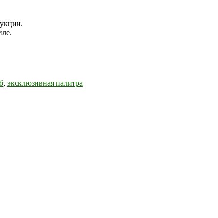
рукции.
иле.
б
,
эксклюзивная палитра