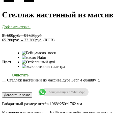
Стеллаж настенный из массив
Добавить отзыв.
81 600
руб.
–
91 620
руб.
65 280
руб.
–
73 260
руб.
(
RUB
)
Цвет
Очистить
Стеллаж настенный из массива дуба Берг 4 quantity
Консультация в WhatsApp
Добавить в заказ
Габаритный размер: ш*г*в 1968*250*1762 мм.
Материал изготовления — 100% массив дуба, покрытие натура