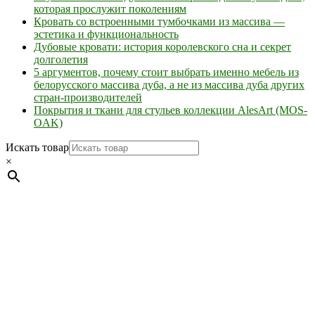
которая прослужит поколениям
Кровать со встроенными тумбочками из массива —
эстетика и функциональность
Дубовые кровати: история королевского сна и секрет
долголетия
5 аргументов, почему стоит выбрать именно мебель из
белорусского массива дуба, а не из массива дуба других
стран-производителей
Покрытия и ткани для стульев коллекции AlesArt (MOS-
OAK)
Искать товар
×
Мебель натуральная из массива дуба в скандинавском
стиле с экологичным покрытием.
Юр. лицо Частное
предприятие "Мос-оак "(Офис - Беларусь, г. Пинск , ул.
Калиновского, 32/4 Номер в Реестре: за №737304 Рег. номер
ЕГР: 291841340 УНП: 291841340 Рег. орган: Пинским ГИК
Фото изделий на сайте помогает лучше сориентироваться при
выборе того или иного индивидуального изделия.
Предоставленная на сайте информация не является публичной