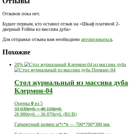
Отзывы
Отзывов пока нет.
Будьте первым, кто оставил отзыв на «Шкаф платяной 2-
дверный Follina из массива дуба»
Для отправки отзыва вам необходимо
авторизоваться
.
Похожие
20%
Стол журнальный из массива дуба
Клермон-04
Оценка
0
из 5
33 630
руб.
–
46 110
руб.
26 880
руб.
–
36 870
руб.
(
RUB
)
Габаритный размер ш*г*в — 700*700*380 мм.