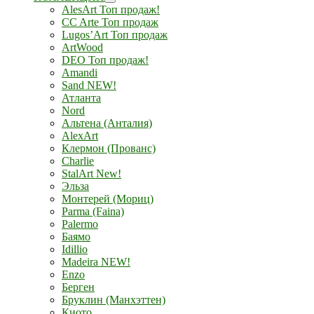
AlesArt Топ продаж!
CC Arte Топ продаж
Lugos’Art Топ продаж
ArtWood
DEO Топ продаж!
Amandi
Sand NEW!
Атланта
Nord
Альтена (Анталия)
AlexArt
Клермон (Прованс)
Charlie
StalArt New!
Эльза
Монтерей (Мориц)
Parma (Faina)
Palermo
Баямо
Idillio
Madeira NEW!
Enzo
Берген
Бруклин (Манхэттен)
Киото