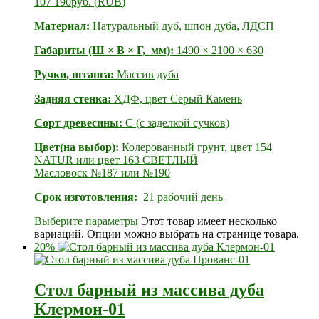
107 190
руб.
(
RUB
)
Материал:
Натуральный дуб, шпон дуба, ЛДСП
Габариты (Ш × В × Г, мм):
1490 × 2100 × 630
Ручки, штанга:
Массив дуба
Задняя стенка:
ХДФ, цвет Серый Камень
Сорт древесины:
С (с заделкой сучков)
Цвет(на выбор):
Колерованный грунт, цвет 154
NATUR или цвет 163 СВЕТЛЫЙ
Масловоск №187 или №190
Срок изготовления:
21 рабочий день
Выберите параметры
Этот товар имеет несколько
вариаций. Опции можно выбрать на странице товара.
20%
Стол барный из массива дуба
Клермон-01