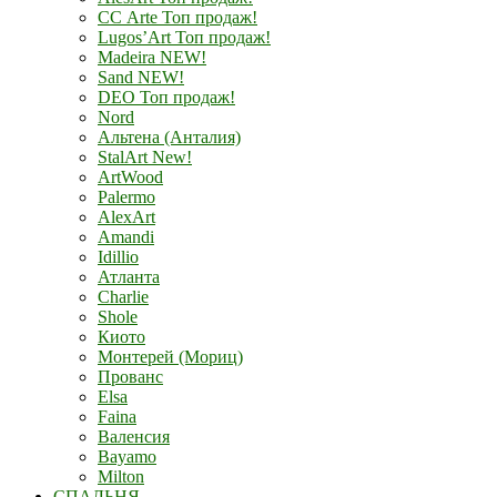
СС Arte Топ продаж!
Lugos’Art Топ продаж!
Madeira NEW!
Sand NEW!
DEO Топ продаж!
Nord
Альтена (Анталия)
StalArt New!
ArtWood
Palermo
AlexArt
Amandi
Idillio
Атланта
Charlie
Shole
Киото
Монтерей (Мориц)
Прованс
Elsa
Faina
Валенсия
Bayamo
Milton
СПАЛЬНЯ