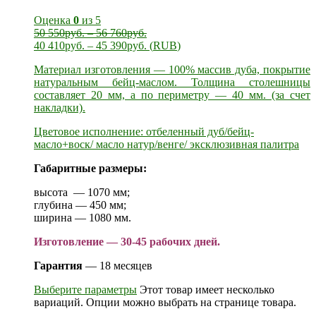
Оценка
0
из 5
50 550
руб.
–
56 760
руб.
40 410
руб.
–
45 390
руб.
(
RUB
)
Материал изготовления — 100% массив дуба, покрытие
натуральным бейц-маслом. Толщина столешницы
составляет 20 мм, а по периметру — 40 мм. (за счет
накладки).
Цветовое исполнение: отбеленный дуб/бейц-
масло+воск/ масло натур/венге/ эксклюзивная палитра
Габаритные размеры:
высота — 1070 мм;
глубина — 450 мм;
ширина — 1080 мм.
Изготовление — 30-45 рабочих дней.
Гарантия
— 18 месяцев
Выберите параметры
Этот товар имеет несколько
вариаций. Опции можно выбрать на странице товара.