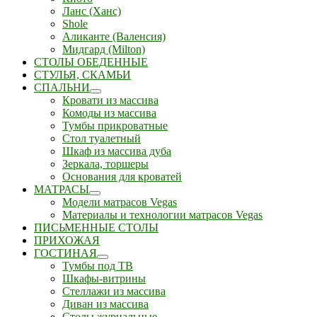
Ланс (Ханс)
Shole
Аликанте (Валенсия)
Мидгард (Milton)
СТОЛЫ ОБЕДЕННЫЕ
СТУЛЬЯ, СКАМЬИ
СПАЛЬНИ
Кровати из массива
Комоды из массива
Тумбы прикроватные
Стол туалетный
Шкаф из массива дуба
Зеркала, торшеры
Основания для кроватей
МАТРАСЫ
Модели матрасов Vegas
Материалы и технологии матрасов Vegas
ПИСЬМЕННЫЕ СТОЛЫ
ПРИХОЖАЯ
ГОСТИНАЯ
Тумбы под ТВ
Шкафы-витрины
Стеллажи из массива
Диван из массива
Столы журнальные