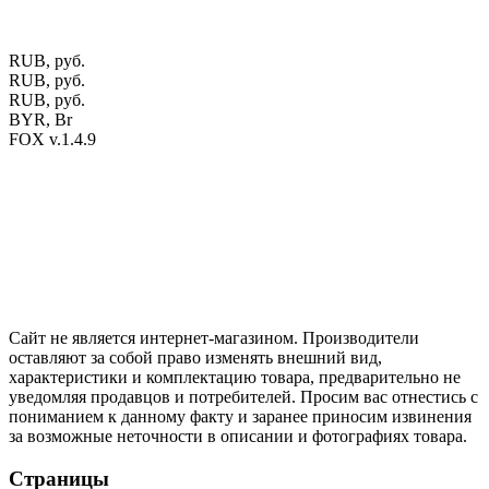
офертой.
Экран монитора может не передавать цветовые
оттенки материалов.
RUB, руб.
RUB, руб.
RUB, руб.
BYR, Br
FOX v.1.4.9
Цены на сайте указаны в белорусских и российских рублях.
Друзья, присоединяйтесь к нам в социальных сетях:
Instargam
#mosoak
Одноклассники
Сайт не является интернет-магазином. Производители
оставляют за собой право изменять внешний вид,
характеристики и комплектацию товара, предварительно не
уведомляя продавцов и потребителей. Просим вас отнестись с
пониманием к данному факту и заранее приносим извинения
за возможные неточности в описании и фотографиях товара.
Страницы