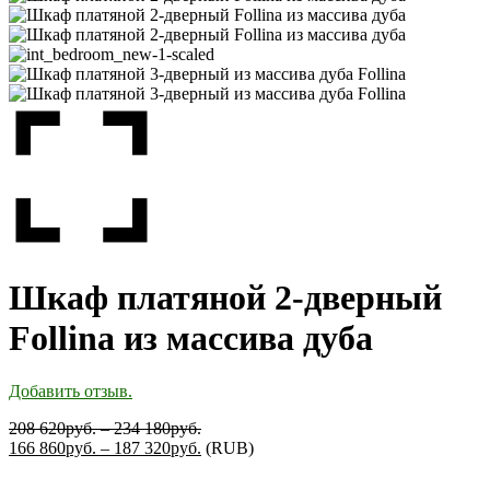
Шкаф платяной 2-дверный
Follina из массива дуба
Добавить отзыв.
208 620
руб.
–
234 180
руб.
166 860
руб.
–
187 320
руб.
(
RUB
)