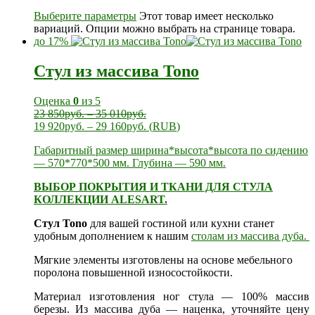
Выберите параметры
Этот товар имеет несколько
вариаций. Опции можно выбрать на странице товара.
до 17%
Стул из массива Tono
Оценка
0
из 5
23 850
руб.
–
35 010
руб.
19 920
руб.
–
29 160
руб.
(
RUB
)
Габаритный размер ширина*высота*высота по сидению
— 570*770*500 мм. Глубина — 590 мм.
ВЫБОР ПОКРЫТИЯ И ТКАНИ ДЛЯ СТУЛА
КОЛЛЕКЦИИ ALESART.
Стул Tono
для вашей гостиной или кухни станет
удобным дополнением к нашим
столам из массива дуба.
Мягкие элементы изготовлены на основе мебельного
поролона повышенной износостойкости.
Материал изготовления ног стула — 100% массив
березы. Из массива дуба — наценка, уточняйте цену