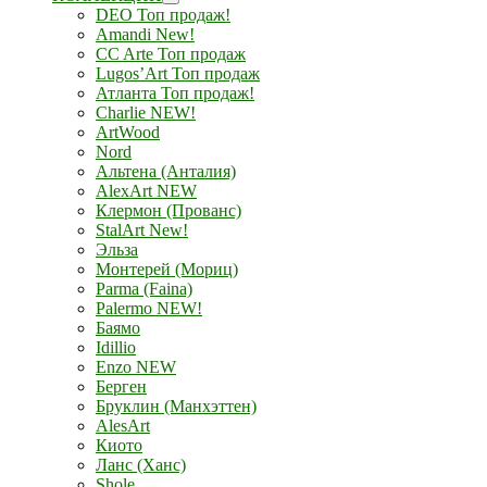
DEO Топ продаж!
Amandi New!
CC Arte Топ продаж
Lugos’Art Топ продаж
Атланта Топ продаж!
Charlie NEW!
ArtWood
Nord
Альтена (Анталия)
AlexArt NEW
Клермон (Прованс)
StalArt New!
Эльза
Монтерей (Мориц)
Parma (Faina)
Palermo NEW!
Баямо
Idillio
Enzo NEW
Берген
Бруклин (Манхэттен)
AlesArt
Киото
Ланс (Ханс)
Shole