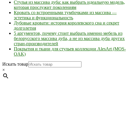
Стулья из массива дуба: как выбрать идеальную модель,
которая прослужит поколениям
Кровать со встроенными тумбочками из массива —
эстетика и функциональность
Дубовые кровати: история королевского сна и секрет
долголетия
5 аргументов, почему стоит выбрать именно мебель из
белорусского массива дуба, а не из массива дуба других
стран-производителей
Покрытия и ткани для стульев коллекции AlesArt (MOS-
OAK)
Искать товар
×
Мебель натуральная из массива дуба в скандинавском
стиле с экологичным покрытием.
Юр. лицо Частное
предприятие "Мос-оак "(Офис - Беларусь, г. Пинск , ул.
Калиновского, 32/4 Номер в Реестре: за №737304 Рег. номер
ЕГР: 291841340 УНП: 291841340 Рег. орган: Пинским ГИК
Фото изделий на сайте помогает лучше сориентироваться при
выборе того или иного индивидуального изделия.
Предоставленная на сайте информация не является публичной