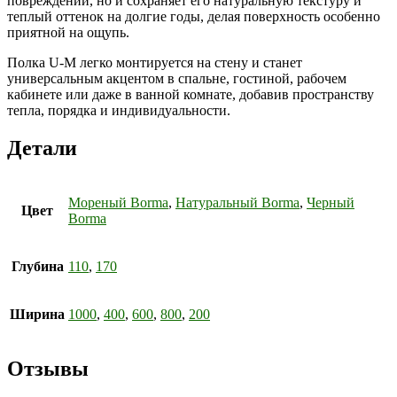
повреждений, но и сохраняет его натуральную текстуру и
теплый оттенок на долгие годы, делая поверхность особенно
приятной на ощупь.
Полка U-M легко монтируется на стену и станет
универсальным акцентом в спальне, гостиной, рабочем
кабинете или даже в ванной комнате, добавив пространству
тепла, порядка и индивидуальности.
Детали
Мореный Borma
,
Натуральный Borma
,
Черный
Цвет
Borma
Глубина
110
,
170
Ширина
1000
,
400
,
600
,
800
,
200
Отзывы