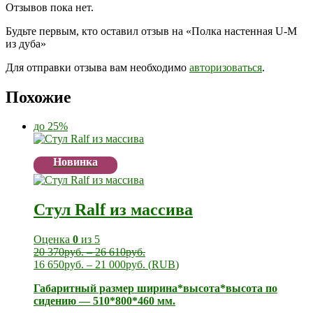
Отзывов пока нет.
Будьте первым, кто оставил отзыв на «Полка настенная U-M
из дуба»
Для отправки отзыва вам необходимо
авторизоваться
.
Похожие
до 25%
Новинка
Стул Ralf из массива
Оценка
0
из 5
20 370
руб.
–
26 610
руб.
16 650
руб.
–
21 000
руб.
(
RUB
)
Габаритный размер ширина*высота*высота по
сидению — 510*800*460 мм.