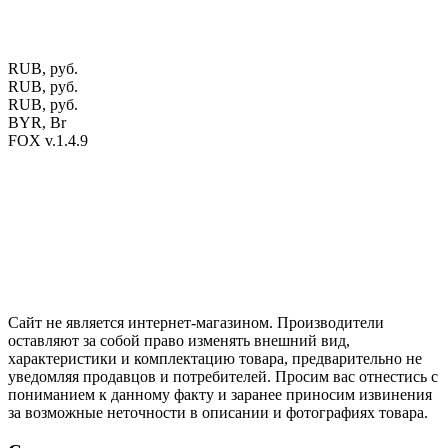
офертой.
Экран монитора может не передавать цветовые
оттенки материалов.
RUB, руб.
RUB, руб.
RUB, руб.
BYR, Br
FOX v.1.4.9
Цены на сайте указаны в белорусских и российских рублях.
Друзья, присоединяйтесь к нам в социальных сетях:
Instargam
#mosoak
Одноклассники
Сайт не является интернет-магазином. Производители
оставляют за собой право изменять внешний вид,
характеристики и комплектацию товара, предварительно не
уведомляя продавцов и потребителей. Просим вас отнестись с
пониманием к данному факту и заранее приносим извинения
за возможные неточности в описании и фотографиях товара.