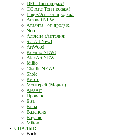
DEO Топ продаж!
СС Arte Топ продаж!
Lugos’Art Топ продаж!
Amandi NEW!
Атланта Топ продаж!
Nord
Альтена (Анталия)
StalArt New!
ArtWood
Palermo NEW!
AlexArt NEW
Idillio
Charlie NEW!
Shole
Киото
Монтерей (Мориц)
AlesArt
Прованс
Elsa
Faina
Валенсия
Bayamo
Milton
СПАЛЬНЯ
Back