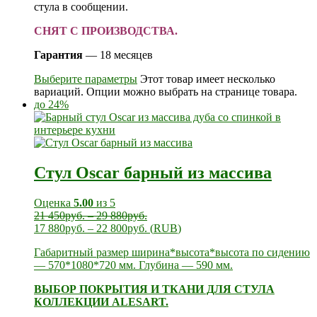
стула в сообщении.
СНЯТ С ПРОИЗВОДСТВА.
Гарантия
— 18 месяцев
Выберите параметры
Этот товар имеет несколько
вариаций. Опции можно выбрать на странице товара.
до 24%
Стул Oscar барный из массива
Оценка
5.00
из 5
21 450
руб.
–
29 880
руб.
17 880
руб.
–
22 800
руб.
(
RUB
)
Габаритный размер ширина*высота*высота по сидению
— 570*1080*720 мм. Глубина — 590 мм.
ВЫБОР ПОКРЫТИЯ И ТКАНИ ДЛЯ СТУЛА
КОЛЛЕКЦИИ ALESART.