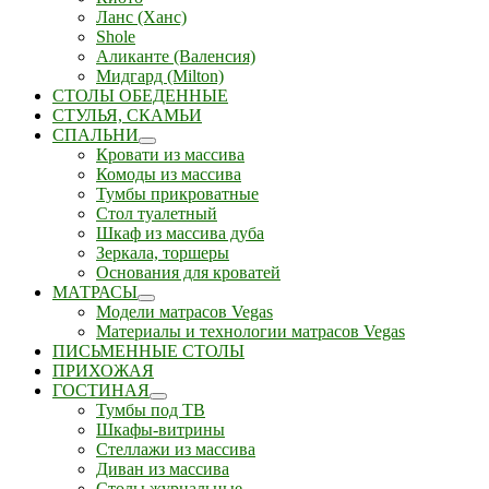
Ланс (Ханс)
Shole
Аликанте (Валенсия)
Мидгард (Milton)
СТОЛЫ ОБЕДЕННЫЕ
СТУЛЬЯ, СКАМЬИ
СПАЛЬНИ
Кровати из массива
Комоды из массива
Тумбы прикроватные
Стол туалетный
Шкаф из массива дуба
Зеркала, торшеры
Основания для кроватей
МАТРАСЫ
Модели матрасов Vegas
Материалы и технологии матрасов Vegas
ПИСЬМЕННЫЕ СТОЛЫ
ПРИХОЖАЯ
ГОСТИНАЯ
Тумбы под ТВ
Шкафы-витрины
Стеллажи из массива
Диван из массива
Столы журнальные