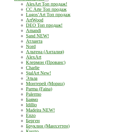
AlesArt Топ продаж!
CC Arte Топ продаж
Lugos’Art Топ продаж
ArtWood
DEO Топ продаж!
Amandi
Sand NEW!
Атланта
Nord
Альтена (Анталия)
AlexArt
Клермон (Прованс)
Charlie
StalArt New!
Эльза
Монтерей (Мориц)
Parma (Faina)
Palermo
Баямо
Idillio
Madeira NEW!
Enzo
Берген
Бруклин (Манхэттен)
Киото