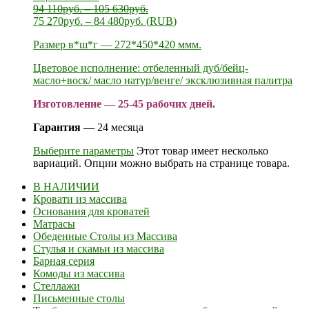
94 110
руб.
–
105 630
руб.
75 270
руб.
–
84 480
руб.
(
RUB
)
Размер в*ш*г — 272*450*420 ммм.
Цветовое исполнение: отбеленный дуб/бейц-
масло+воск/ масло натур/венге/ эксклюзивная палитра
Изготовление — 25-45 рабочих дней.
Гарантия
— 24 месяца
Выберите параметры
Этот товар имеет несколько
вариаций. Опции можно выбрать на странице товара.
В НАЛИЧИИ
Кровати из массива
Основания для кроватей
Матрасы
Обеденные Столы из Массива
Стулья и скамьи из массива
Барная серия
Комоды из массива
Стеллажи
Письменные столы