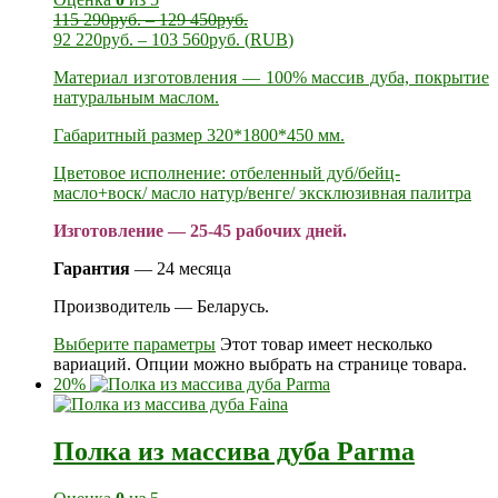
115 290
руб.
–
129 450
руб.
92 220
руб.
–
103 560
руб.
(
RUB
)
Материал изготовления — 100% массив дуба, покрытие
натуральным маслом.
Габаритный размер 320*1800*450 мм.
Цветовое исполнение: отбеленный дуб/бейц-
масло+воск/ масло натур/венге/ эксклюзивная палитра
Изготовление — 25-45 рабочих дней.
Гарантия
— 24 месяца
Производитель — Беларусь.
Выберите параметры
Этот товар имеет несколько
вариаций. Опции можно выбрать на странице товара.
20%
Полка из массива дуба Parma