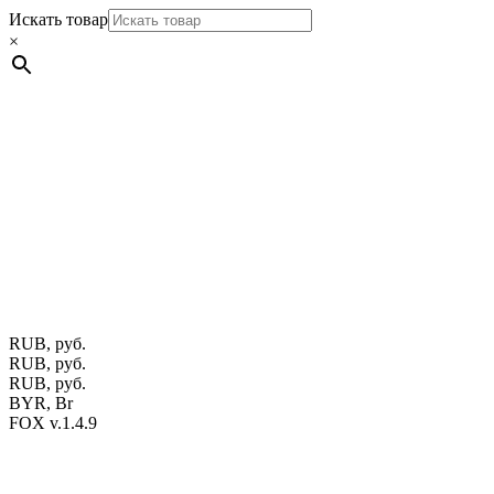
Искать товар
×
Мебель натуральная из массива дуба в скандинавском
стиле с экологичным покрытием.
Юр. лицо Частное
предприятие "Мос-оак "(Офис - Беларусь, г. Пинск , ул.
Калиновского, 32/4 Номер в Реестре: за №737304 Рег. номер
ЕГР: 291841340 УНП: 291841340 Рег. орган: Пинским ГИК
Фото изделий на сайте помогает лучше сориентироваться при
выборе того или иного индивидуального изделия.
Предоставленная на сайте информация не является публичной
офертой.
Экран монитора может не передавать цветовые
оттенки материалов.
RUB, руб.
RUB, руб.
RUB, руб.
BYR, Br
FOX v.1.4.9
Цены на сайте указаны в белорусских и российских рублях.