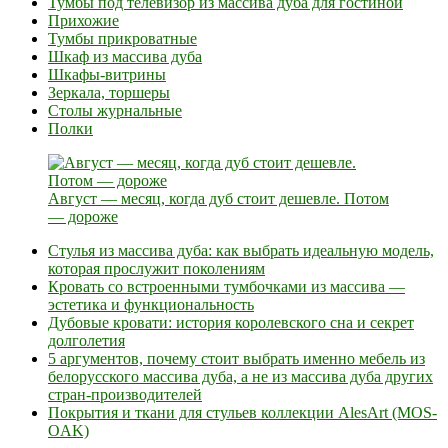
Тумбы под телевизор из массива дуба для гостиной
Прихожие
Тумбы прикроватные
Шкаф из массива дуба
Шкафы-витрины
Зеркала, торшеры
Столы журнальные
Полки
Август — месяц, когда дуб стоит дешевле. Потом
— дороже
Стулья из массива дуба: как выбрать идеальную модель,
которая прослужит поколениям
Кровать со встроенными тумбочками из массива —
эстетика и функциональность
Дубовые кровати: история королевского сна и секрет
долголетия
5 аргументов, почему стоит выбрать именно мебель из
белорусского массива дуба, а не из массива дуба других
стран-производителей
Покрытия и ткани для стульев коллекции AlesArt (MOS-
OAK)