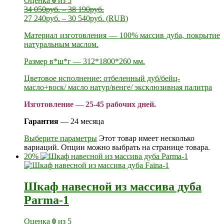
Оценка
0
из 5
34 050
руб.
–
38 190
руб.
27 240
руб.
–
30 540
руб.
(
RUB
)
Материал изготовления — 100% массив дуба, покрытие
натуральным маслом.
Размер в*ш*г — 312*1800*260 мм.
Цветовое исполнение: отбеленный дуб/бейц-
масло+воск/ масло натур/венге/ эксклюзивная палитра
Изготовление — 25-45 рабочих дней.
Гарантия
— 24 месяца
Выберите параметры
Этот товар имеет несколько
вариаций. Опции можно выбрать на странице товара.
20%
Шкаф навесной из массива дуба
Parma-1
Оценка
0
из 5