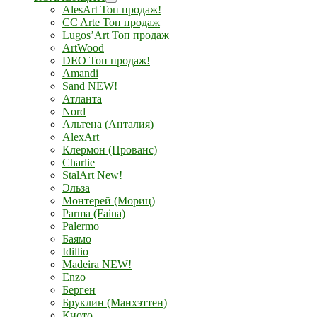
AlesArt Топ продаж!
CC Arte Топ продаж
Lugos’Art Топ продаж
ArtWood
DEO Топ продаж!
Amandi
Sand NEW!
Атланта
Nord
Альтена (Анталия)
AlexArt
Клермон (Прованс)
Charlie
StalArt New!
Эльза
Монтерей (Мориц)
Parma (Faina)
Palermo
Баямо
Idillio
Madeira NEW!
Enzo
Берген
Бруклин (Манхэттен)
Киото