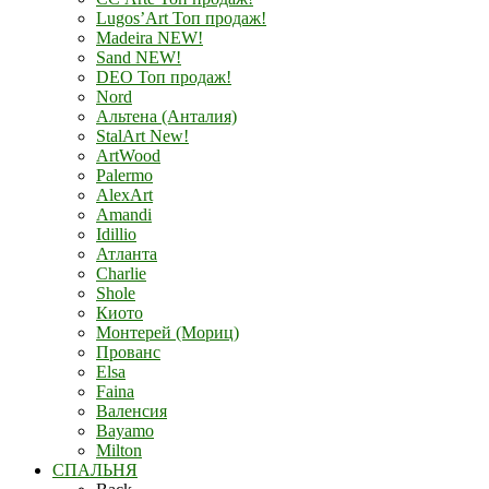
Lugos’Art Топ продаж!
Madeira NEW!
Sand NEW!
DEO Топ продаж!
Nord
Альтена (Анталия)
StalArt New!
ArtWood
Palermo
AlexArt
Amandi
Idillio
Атланта
Charlie
Shole
Киото
Монтерей (Мориц)
Прованс
Elsa
Faina
Валенсия
Bayamo
Milton
СПАЛЬНЯ