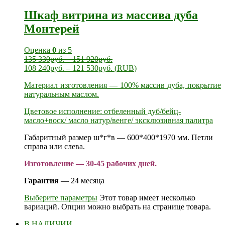
Шкаф витрина из массива дуба
Монтерей
Оценка
0
из 5
135 330
руб.
–
151 920
руб.
108 240
руб.
–
121 530
руб.
(
RUB
)
Материал изготовления — 100% массив дуба, покрытие
натуральным маслом.
Цветовое исполнение: отбеленный дуб/бейц-
масло+воск/ масло натур/венге/ эксклюзивная палитра
Габаритный размер ш*г*в — 600*400*1970 мм. Петли
справа или слева.
Изготовление — 30-45 рабочих дней.
Гарантия
— 24 месяца
Выберите параметры
Этот товар имеет несколько
вариаций. Опции можно выбрать на странице товара.
В НАЛИЧИИ