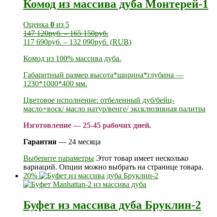
Комод из массива дуба Монтерей-1
Оценка
0
из 5
147 120
руб.
–
165 150
руб.
117 690
руб.
–
132 090
руб.
(
RUB
)
Комод из 100% массива дуба.
Габаритный размер высота*ширина*глубина —
1230*1000*400 мм.
Цветовое исполнение: отбеленный дуб/бейц-
масло+воск/ масло натур/венге/ эксклюзивная палитра
Изготовление — 25-45 рабочих дней.
Гарантия
— 24 месяца
Выберите параметры
Этот товар имеет несколько
вариаций. Опции можно выбрать на странице товара.
20%
Буфет из массива дуба Бруклин-2