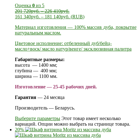
Оценка
0
из 5
201 720
руб.
–
226 410
руб.
161 340
руб.
–
181 140
руб.
(
RUB
)
Материал изготовления — 100% массив дуба, покрытие
натуральным маслом.
Цветовое исполнение: отбеленный дуб/бейц-
масло+воск/ масло натур/венге/ эксклюзивная палитра
Габаритные размеры:
высота — 1400 мм;
глубина — 400 мм;
ширина — 1100 мм.
Изготовление — 25-45 рабочих дней.
Гарантия
— 24 месяца
Производитель — Беларусь.
Выберите параметры
Этот товар имеет несколько
вариаций. Опции можно выбрать на странице товара.
20%