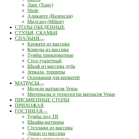
Ланс (Ханс)
Shole
Аликанте (Валенсия)
Мидгард (Milton)
СТОЛЫ ОБЕДЕННЫЕ
СТУЛЬЯ, СКАМЬИ
СПАЛЬНИ
Кровати из массива
Комоды из массива
Тумбы прикроватные
Стол туалетный
Шкаф из массива дуба
Зеркала, торшеры
Основания для кроватей
МАТРАСЫ
Модели матрасов Vegas
Материалы и технологии матрасов Vegas
ПИСЬМЕННЫЕ СТОЛЫ
ПРИХОЖАЯ
ГОСТИНАЯ
Тумбы под ТВ
Шкафы-витрины
Стеллажи из массива
Диван из массива
Столы журнальные