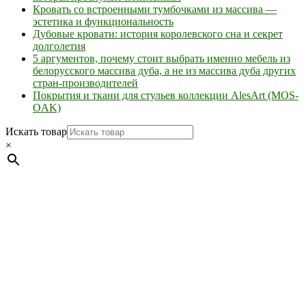
Кровать со встроенными тумбочками из массива —
эстетика и функциональность
Дубовые кровати: история королевского сна и секрет
долголетия
5 аргументов, почему стоит выбрать именно мебель из
белорусского массива дуба, а не из массива дуба других
стран-производителей
Покрытия и ткани для стульев коллекции AlesArt (MOS-
OAK)
Искать товар
×
Мебель натуральная из массива дуба в скандинавском
стиле с экологичным покрытием.
Юр. лицо Частное
предприятие "Мос-оак "(Офис - Беларусь, г. Пинск , ул.
Калиновского, 32/4 Номер в Реестре: за №737304 Рег. номер
ЕГР: 291841340 УНП: 291841340 Рег. орган: Пинским ГИК
Фото изделий на сайте помогает лучше сориентироваться при
выборе того или иного индивидуального изделия.
Предоставленная на сайте информация не является публичной
офертой.
Экран монитора может не передавать цветовые