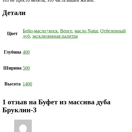
это не просто мебель, это часть вашей жизни.
Детали
Бейц-масло+воск
,
Венге
,
масло Natur
,
Отбеленный
Цвет
дуб
,
эксклюзивная палитра
Глубина
400
Ширина
500
Высота
1400
1 отзыв на
Буфет из массива дуба
Бруклин-3