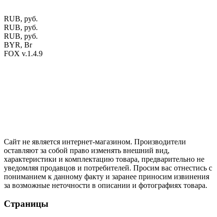
оттенки материалов.
RUB, руб.
RUB, руб.
RUB, руб.
BYR, Br
FOX v.1.4.9
Цены на сайте указаны в белорусских и российских рублях.
Друзья, присоединяйтесь к нам в социальных сетях:
Instargam
#mosoak
Одноклассники
Сайт не является интернет-магазином. Производители
оставляют за собой право изменять внешний вид,
характеристики и комплектацию товара, предварительно не
уведомляя продавцов и потребителей. Просим вас отнестись с
пониманием к данному факту и заранее приносим извинения
за возможные неточности в описании и фотографиях товара.
Страницы