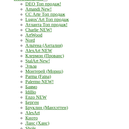
DEO Топ продаж!
Amandi New!
CC Arte Топ продаж
Lugos’Art Топ продаж
Атланта Топ продаж!
Charlie NEW!
ArtWood
Nord
Альтена (Анталия)
AlexArt NEW
Клермон (Прованс)
StalArt New!
Эльза
Монтерей (Мориц)
Parma (Faina)
Palermo NEW!
Баямо
Idillio
Enzo NEW
Берген
Бруклин (Манхэттен)
AlesArt
Киото
Ланс (Ханс)
Shole