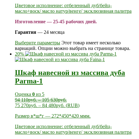
Цветовое исполнение: отбеленный дуб/бейц-
масло+воск/ масло натур/венге/ эксклюзивная палитра
Изготовление — 25-45 рабочих дней.
Гарантия
— 24 месяца
Выберите параметры
Этот товар имеет несколько
вариаций. Опции можно выбрать на странице товара.
20%
Шкаф навесной из массива дуба
Parma-1
Оценка
0
из 5
94 110
руб.
–
105 630
руб.
75 270
руб.
–
84 480
руб.
(
RUB
)
Размер в*ш*г — 272*450*420 ммм.
Цветовое исполнение: отбеленный дуб/бейц-
масло+воск/ масло натур/венге/ эксклюзивная палитра