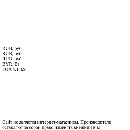
Калиновского, 32/4 Номер в Реестре: за №737304 Рег. номер
ЕГР: 291841340 УНП: 291841340 Рег. орган: Пинским ГИК
Фото изделий на сайте помогает лучше сориентироваться при
выборе того или иного индивидуального изделия.
Предоставленная на сайте информация не является публичной
офертой.
Экран монитора может не передавать цветовые
оттенки материалов.
RUB, руб.
RUB, руб.
RUB, руб.
BYR, Br
FOX v.1.4.9
Цены на сайте указаны в белорусских и российских рублях.
Друзья, присоединяйтесь к нам в социальных сетях:
Instargam
#mosoak
Одноклассники
Сайт не является интернет-магазином. Производители
оставляют за собой право изменять внешний вид,