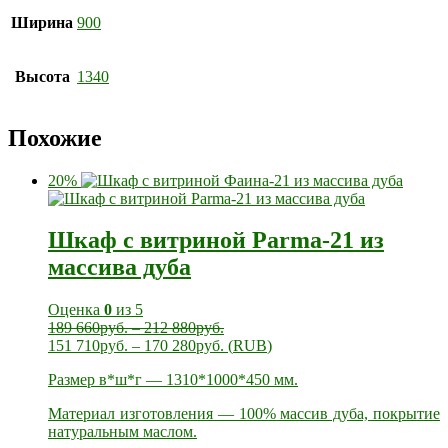
Ширина
900
Высота
1340
Похожие
20%
Шкаф с витриной Parma-21 из
массива дуба
Оценка
0
из 5
189 660
руб.
–
212 880
руб.
151 710
руб.
–
170 280
руб.
(
RUB
)
Размер в*ш*г — 1310*1000*450 мм.
Материал изготовления — 100% массив дуба, покрытие
натуральным маслом.