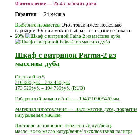
Изготовление — 25-45 рабочих дней.
Гарантия
— 24 месяца
Выберите параметры
Этот товар имеет несколько
вариаций. Опции можно выбрать на странице товара.
20%
Шкаф с витриной Parma-2 из
массива дуба
Оценка
0
из 5
216 900
руб.
–
243 450
руб.
173 520
руб.
–
194 760
руб.
(
RUB
)
Габаритный размер в*ш*г — 1946*1000*420 мм.
Материал изготовления — 100% массив дуба, покрытие
натуральным маслом.
Цветовое исполнение: отбеленный дуб/бейц-
масло+воск/ масло натур/венге/ эксклюзивная палитра