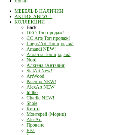
Логин
МЕБЕЛЬ В НАЛИЧИИ
АКЦИЯ АВГУСТ
КОЛЛЕКЦИИ
Back
DEO Топ продаж!
СС Arte Топ продаж!
Lugos’Art Топ продаж!
Amandi NEW!
Атланта Топ продаж!
Nord
Альтена (Анталия)
StalArt New!
ArtWood
Palermo NEW!
AlexArt NEW
Idillio
Charlie NEW!
Shole
Киото
Монтерей (Мориц)
AlesArt
Прованс
Elsa