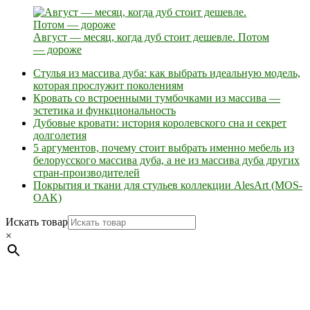
Август — месяц, когда дуб стоит дешевле. Потом
— дороже
Стулья из массива дуба: как выбрать идеальную модель,
которая прослужит поколениям
Кровать со встроенными тумбочками из массива —
эстетика и функциональность
Дубовые кровати: история королевского сна и секрет
долголетия
5 аргументов, почему стоит выбрать именно мебель из
белорусского массива дуба, а не из массива дуба других
стран-производителей
Покрытия и ткани для стульев коллекции AlesArt (MOS-
OAK)
Искать товар
×
Мебель натуральная из массива дуба в скандинавском
стиле с экологичным покрытием.
Юр. лицо Частное
предприятие "Мос-оак "(Офис - Беларусь, г. Пинск , ул.