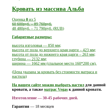
Кровать из массива Альба
Оценка
0
из 5
60 600
руб.
–
89 760
руб.
48 480
руб.
–
71 790
руб.
(
RUB
)
Габаритные размеры:
высота изголовья — 850 мм;
высота от пола до верхнего края царги – 423 мм;
высота от пола до нижнего края царги – 263 мм;
глубина — 2132 мм;
ширина — 1662 мм (спальное место 160*200 см).
(Цена указана за кровать без стоимости матраса и
настила)
На нашем сайте можно выбрать
настил
для данной
кровати, а также
матрас Vegas
к данной кровати.
Изготовление — 30-45 рабочих дней.
Гарантия
— 18 месяцев