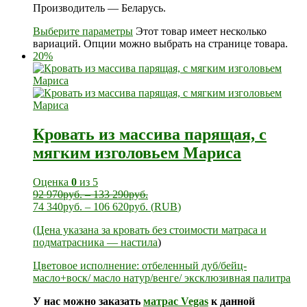
Производитель — Беларусь.
Выберите параметры
Этот товар имеет несколько
вариаций. Опции можно выбрать на странице товара.
20%
Кровать из массива парящая, с
мягким изголовьем Мариса
Оценка
0
из 5
92 970
руб.
–
133 290
руб.
74 340
руб.
–
106 620
руб.
(
RUB
)
(Цена указана за кровать без стоимости матраса и
подматрасника —
настила
)
Цветовое исполнение: отбеленный дуб/бейц-
масло+воск/ масло натур/венге/ эксклюзивная палитра
У нас можно заказать
матрас Vegas
к данной