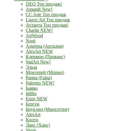
DEO Топ продаж!
Amandi New!
CC Arte Топ продаж
Lugos’Art Топ продаж
Атланта Топ продаж!
Charlie NEW!
ArtWood
Nord
Альтена (Анталия)
AlexArt NEW
Клермон (Прованс)
StalArt New!
Эльза
Монтерей (Мориц)
Parma (Faina)
Palermo NEW!
Баямо
Idillio
Enzo NEW
Берген
Бруклин (Манхэттен)
AlesArt
Киото
Ланс (Ханс)
Shole