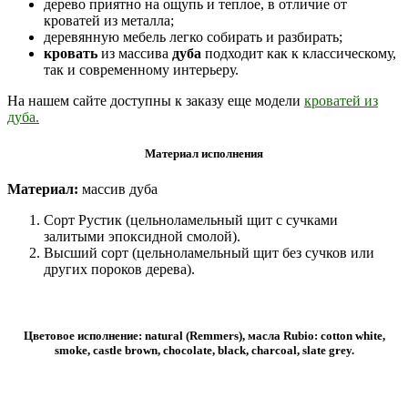
дерево приятно на ощупь и теплое, в отличие от
кроватей из металла;
деревянную мебель легко собирать и разбирать;
кровать
из массива
дуба
подходит как к классическому,
так и современному интерьеру.
На нашем сайте доступны к заказу еще модели
кроватей из
дуба.
Материал исполнения
Материал:
массив дуба
Сорт Рустик (цельноламельный щит с сучками
залитыми эпоксидной смолой).
Высший сорт (цельноламельный щит без сучков или
других пороков дерева).
Цветовое исполнение: natural (Remmers), масла Rubio: cotton white,
smoke, castle brown, chocolate, black, charcoal, slate grey.