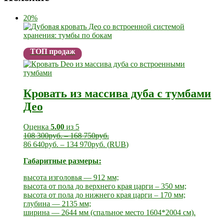
20%
ТОП продаж
Кровать из массива дуба с тумбами
Део
Оценка
5.00
из 5
108 300
руб.
–
168 750
руб.
86 640
руб.
–
134 970
руб.
(
RUB
)
Габаритные размеры:
высота изголовья — 912 мм;
высота от пола до верхнего края царги – 350 мм;
высота от пола до нижнего края царги – 170 мм;
глубина — 2135 мм;
ширина — 2644 мм (спальное место 1604*2004 см).