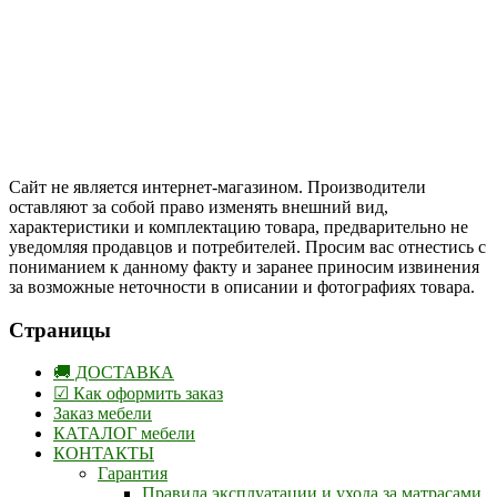
Цены на сайте указаны в белорусских и российских рублях.
Друзья, присоединяйтесь к нам в социальных сетях:
Instargam
#mosoak
Одноклассники
Сайт не является интернет-магазином. Производители
оставляют за собой право изменять внешний вид,
характеристики и комплектацию товара, предварительно не
уведомляя продавцов и потребителей. Просим вас отнестись с
пониманием к данному факту и заранее приносим извинения
за возможные неточности в описании и фотографиях товара.
Страницы
🚚 ДОСТАВКА
☑ Как оформить заказ
Заказ мебели
КАТАЛОГ мебели
КОНТАКТЫ
Гарантия
Правила эксплуатации и ухода за матрасами