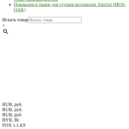
Покрытия и ткани для стульев коллекции AlesArt (MOS-
OAK)
Искать товар
×
Мебель натуральная из массива дуба в скандинавском
стиле с экологичным покрытием.
Юр. лицо Частное
предприятие "Мос-оак "(Офис - Беларусь, г. Пинск , ул.
Калиновского, 32/4 Номер в Реестре: за №737304 Рег. номер
ЕГР: 291841340 УНП: 291841340 Рег. орган: Пинским ГИК
Фото изделий на сайте помогает лучше сориентироваться при
выборе того или иного индивидуального изделия.
Предоставленная на сайте информация не является публичной
офертой.
Экран монитора может не передавать цветовые
оттенки материалов.
RUB, руб.
RUB, руб.
RUB, руб.
BYR, Br
FOX v.1.4.9