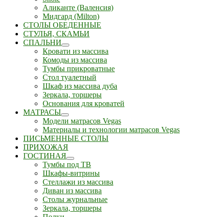
Аликанте (Валенсия)
Мидгард (Milton)
СТОЛЫ ОБЕДЕННЫЕ
СТУЛЬЯ, СКАМЬИ
СПАЛЬНИ
Кровати из массива
Комоды из массива
Тумбы прикроватные
Стол туалетный
Шкаф из массива дуба
Зеркала, торшеры
Основания для кроватей
МАТРАСЫ
Модели матрасов Vegas
Материалы и технологии матрасов Vegas
ПИСЬМЕННЫЕ СТОЛЫ
ПРИХОЖАЯ
ГОСТИНАЯ
Тумбы под ТВ
Шкафы-витрины
Стеллажи из массива
Диван из массива
Столы журнальные
Зеркала, торшеры
Полки