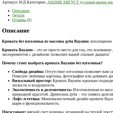
Артикул:
Н/Д
Категории:
АКЦИЯ АВГУСТ (условия акции ниж
Описание
Детали
Отзывы (0)
Описание
Кровать без изголовья из массива дуба Bayamo:
воплощение э
Кровать Bayamo
– это не просто место для сна, это основани
экспериментов с дизайном: позвольте вашей спальне дышать!
Почему стоит выбрать кровать Bayamo без изголовья?
Свобода дизайна:
Отсутствие изголовья позволяет вам с
Повесьте любимые картины, фотографии или добавьте де
Визуальный простор:
Кровать Bayamo идеально подходит
легкости и воздушности.
Экологичность и долговечность:
Изготовленная из масси
природной красотой. Древесина дуба – это символ долгов
Лофт-эстетика:
Минималистичный дизайн кровати Bayamo
шарм и функциональность.
Представьте:
мягкий свет ночника, играющий на теплой текст