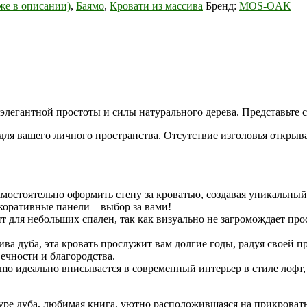
е в описании)
,
Баямо
,
Кровати из массива
Бренд:
MOS-OAK
легантной простоты и силы натурального дерева. Представьте 
е для вашего личного пространства. Отсутствие изголовья откры
амостоятельно оформить стену за кроватью, создавая уникальны
коративные панели – выбор за вами!
 для небольших спален, так как визуально не загромождает про
ва дуба, эта кровать прослужит вам долгие годы, радуя своей 
ечности и благородства.
 идеально вписывается в современный интерьер в стиле лофт,
уре дуба, любимая книга, уютно расположившаяся на прикроват