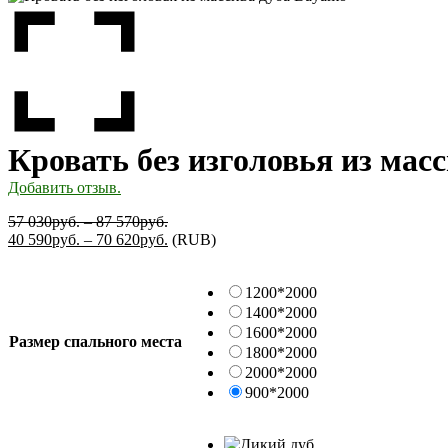
Кровать без изголовья из мас
Добавить отзыв.
57 030
руб.
–
87 570
руб.
40 590
руб.
–
70 620
руб.
(
RUB
)
1200*2000
1400*2000
1600*2000
Размер спального места
1800*2000
2000*2000
900*2000