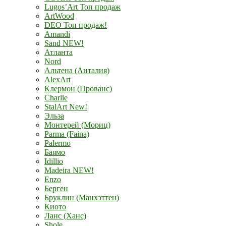
Lugos’Art Топ продаж
ArtWood
DEO Топ продаж!
Amandi
Sand NEW!
Атланта
Nord
Альтена (Анталия)
AlexArt
Клермон (Прованс)
Charlie
StalArt New!
Эльза
Монтерей (Мориц)
Parma (Faina)
Palermo
Баямо
Idillio
Madeira NEW!
Enzo
Берген
Бруклин (Манхэттен)
Киото
Ланс (Ханс)
Shole