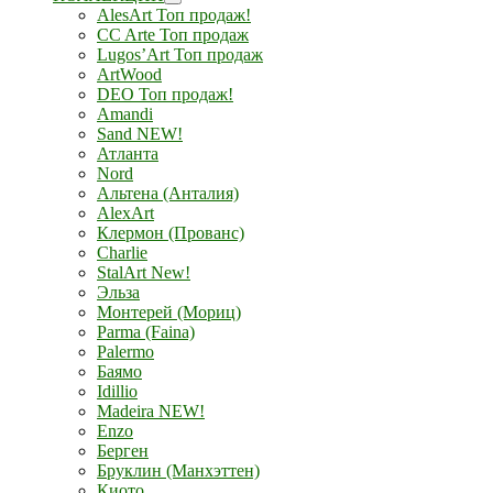
AlesArt Топ продаж!
CC Arte Топ продаж
Lugos’Art Топ продаж
ArtWood
DEO Топ продаж!
Amandi
Sand NEW!
Атланта
Nord
Альтена (Анталия)
AlexArt
Клермон (Прованс)
Charlie
StalArt New!
Эльза
Монтерей (Мориц)
Parma (Faina)
Palermo
Баямо
Idillio
Madeira NEW!
Enzo
Берген
Бруклин (Манхэттен)
Киото