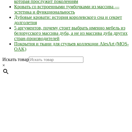
которая прослужит поколениям
Кровать со встроенными тумбочками из массива —
эстетика и функциональность
Дубовые кровати: история королевского сна и секрет
долголетия
5 аргументов, почему стоит выбрать именно мебель из
белорусского массива дуба, а не из массива дуба других
стран-производителей
Покрытия и ткани для стульев коллекции AlesArt (MOS-
OAK)
Искать товар
×
Мебель натуральная из массива дуба в скандинавском
стиле с экологичным покрытием.
Юр. лицо Частное
предприятие "Мос-оак "(Офис - Беларусь, г. Пинск , ул.
Калиновского, 32/4 Номер в Реестре: за №737304 Рег. номер
ЕГР: 291841340 УНП: 291841340 Рег. орган: Пинским ГИК
Фото изделий на сайте помогает лучше сориентироваться при
выборе того или иного индивидуального изделия.
Предоставленная на сайте информация не является публичной
офертой.
Экран монитора может не передавать цветовые