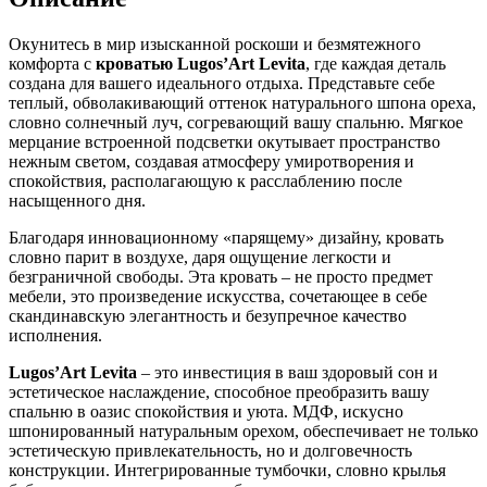
Окунитесь в мир изысканной роскоши и безмятежного
комфорта с
кроватью Lugos’Art Levita
, где каждая деталь
создана для вашего идеального отдыха. Представьте себе
теплый, обволакивающий оттенок натурального шпона ореха,
словно солнечный луч, согревающий вашу спальню. Мягкое
мерцание встроенной подсветки окутывает пространство
нежным светом, создавая атмосферу умиротворения и
спокойствия, располагающую к расслаблению после
насыщенного дня.
Благодаря инновационному «парящему» дизайну, кровать
словно парит в воздухе, даря ощущение легкости и
безграничной свободы. Эта кровать – не просто предмет
мебели, это произведение искусства, сочетающее в себе
скандинавскую элегантность и безупречное качество
исполнения.
Lugos’Art Levita
– это инвестиция в ваш здоровый сон и
эстетическое наслаждение, способное преобразить вашу
спальню в оазис спокойствия и уюта. МДФ, искусно
шпонированный натуральным орехом, обеспечивает не только
эстетическую привлекательность, но и долговечность
конструкции. Интегрированные тумбочки, словно крылья