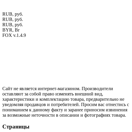
оттенки материалов.
RUB, руб.
RUB, руб.
RUB, руб.
BYR, Br
FOX v.1.4.9
Цены на сайте указаны в белорусских и российских рублях.
Друзья, присоединяйтесь к нам в социальных сетях:
Instargam
#mosoak
Одноклассники
Сайт не является интернет-магазином. Производители
оставляют за собой право изменять внешний вид,
характеристики и комплектацию товара, предварительно не
уведомляя продавцов и потребителей. Просим вас отнестись с
пониманием к данному факту и заранее приносим извинения
за возможные неточности в описании и фотографиях товара.
Страницы