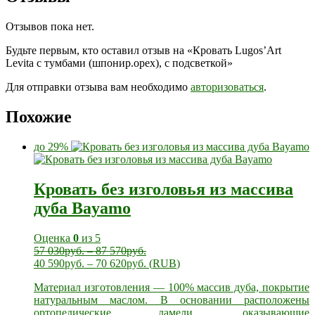
Отзывов пока нет.
Будьте первым, кто оставил отзыв на «Кровать Lugos’Art
Levita с тумбами (шпонир.орех), с подсветкой»
Для отправки отзыва вам необходимо
авторизоваться
.
Похожие
до 29%
Кровать без изголовья из массива
дуба Bayamo
Оценка
0
из 5
57 030
руб.
–
87 570
руб.
40 590
руб.
–
70 620
руб.
(
RUB
)
Материал изготовления — 100% массив дуба, покрытие
натуральным маслом. В основании расположены
ортопедические ламели, оказывающие