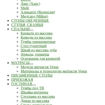
Ланс (Ханс)
Shole
Аликанте (Валенсия)
Мидгард (Milton)
СТОЛЫ ОБЕДЕННЫЕ
СТУЛЬЯ, СКАМЬИ
СПАЛЬНИ
Кровати из массива
Комоды из массива
Тумбы прикроватные
Стол туалетный
Шкаф из массива дуба
Зеркала, торшеры
Основания для кроватей
МАТРАСЫ
Модели матрасов Vegas
Материалы и технологии матрасов Vegas
ПИСЬМЕННЫЕ СТОЛЫ
ПРИХОЖАЯ
ГОСТИНАЯ
Тумбы под ТВ
Шкафы-витрины
Стеллажи из массива
Диван из массива
Столы журнальные