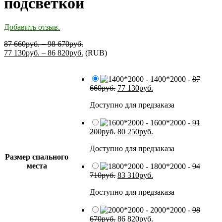
подсветкой
Добавить отзыв.
87 660
руб.
–
98 670
руб.
77 130
руб.
–
86 820
руб.
(
RUB
)
-
1400*2000
-
87
660
руб.
77 130
руб.
Доступно для предзаказа
-
1600*2000
-
91
200
руб.
80 250
руб.
Доступно для предзаказа
Размер спального
места
-
1800*2000
-
94
710
руб.
83 310
руб.
Доступно для предзаказа
-
2000*2000
-
98
670
руб.
86 820
руб.