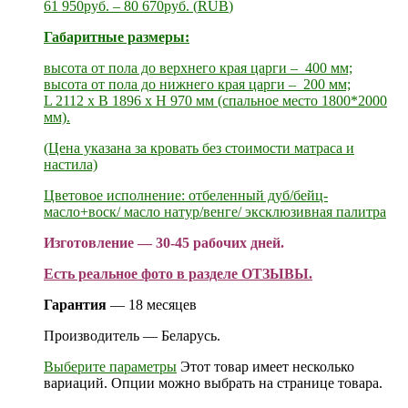
61 950
руб.
–
80 670
руб.
(
RUB
)
Габаритные размеры:
высота от пола до верхнего края царги – 400 мм;
высота от пола до нижнего края царги – 200 мм;
L 2112 x B 1896 х H 970 мм (спальное место 1800*2000
мм).
(Цена указана за кровать без стоимости матраса и
настила)
Цветовое исполнение: отбеленный дуб/бейц-
масло+воск/ масло натур/венге/ эксклюзивная палитра
Изготовление —
30
-45 рабочих дней.
Есть реальное фото в разделе ОТЗЫВЫ.
Гарантия
— 18 месяцев
Производитель — Беларусь.
Выберите параметры
Этот товар имеет несколько
вариаций. Опции можно выбрать на странице товара.