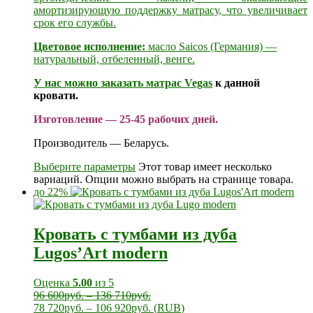
амортизирующую поддержку матрасу, что увеличивает
срок его службы.
Цветовое исполнение:
масло Saicos (Германия) —
натуральный, отбеленный, венге.
У нас можно заказать
матрас Vegas
к данной
кровати.
Изготовление — 25-45 рабочих дней.
Производитель — Беларусь.
Выберите параметры
Этот товар имеет несколько
вариаций. Опции можно выбрать на странице товара.
до 22%
Кровать с тумбами из дуба
Lugos’Art modern
Оценка
5.00
из 5
96 600
руб.
–
136 710
руб.
78 720
руб.
–
106 920
руб.
(
RUB
)