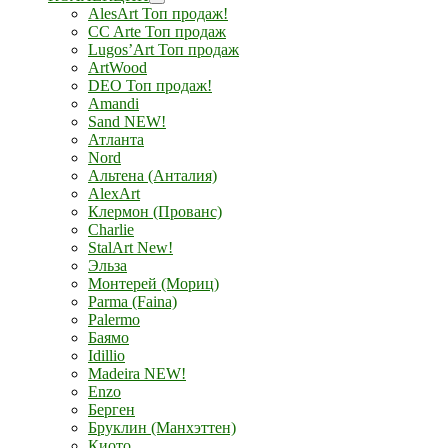
AlesArt Топ продаж!
CC Arte Топ продаж
Lugos’Art Топ продаж
ArtWood
DEO Топ продаж!
Amandi
Sand NEW!
Атланта
Nord
Альтена (Анталия)
AlexArt
Клермон (Прованс)
Charlie
StalArt New!
Эльза
Монтерей (Мориц)
Parma (Faina)
Palermo
Баямо
Idillio
Madeira NEW!
Enzo
Берген
Бруклин (Манхэттен)
Киото