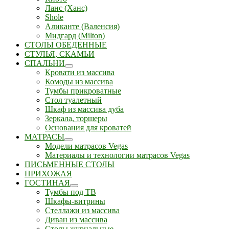
Ланс (Ханс)
Shole
Аликанте (Валенсия)
Мидгард (Milton)
СТОЛЫ ОБЕДЕННЫЕ
СТУЛЬЯ, СКАМЬИ
СПАЛЬНИ
Кровати из массива
Комоды из массива
Тумбы прикроватные
Стол туалетный
Шкаф из массива дуба
Зеркала, торшеры
Основания для кроватей
МАТРАСЫ
Модели матрасов Vegas
Материалы и технологии матрасов Vegas
ПИСЬМЕННЫЕ СТОЛЫ
ПРИХОЖАЯ
ГОСТИНАЯ
Тумбы под ТВ
Шкафы-витрины
Стеллажи из массива
Диван из массива
Столы журнальные