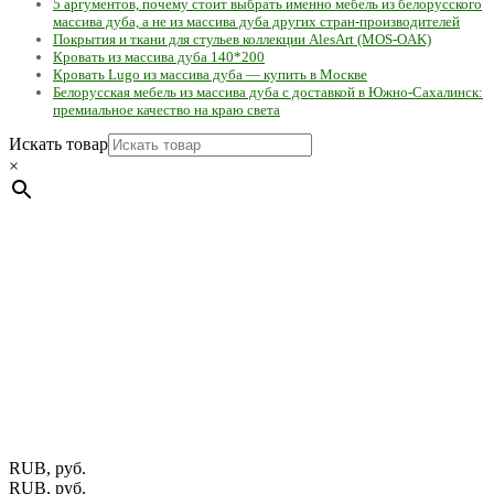
5 аргументов, почему стоит выбрать именно мебель из белорусского
массива дуба, а не из массива дуба других стран-производителей
Покрытия и ткани для стульев коллекции AlesArt (MOS-OAK)
Кровать из массива дуба 140*200
Кровать Lugo из массива дуба — купить в Москве
Белорусская мебель из массива дуба с доставкой в Южно-Сахалинск:
премиальное качество на краю света
Искать товар
×
Мебель натуральная из массива дуба в скандинавском
стиле с экологичным покрытием.
Юр. лицо Частное
предприятие "Мос-оак "(Офис - Беларусь, г. Пинск , ул.
Калиновского, 32/4 Номер в Реестре: за №737304 Рег. номер
ЕГР: 291841340 УНП: 291841340 Рег. орган: Пинским ГИК
Фото изделий на сайте помогает лучше сориентироваться при
выборе того или иного индивидуального изделия.
Предоставленная на сайте информация не является публичной
офертой.
Экран монитора может не передавать цветовые
оттенки материалов.
RUB, руб.
RUB, руб.