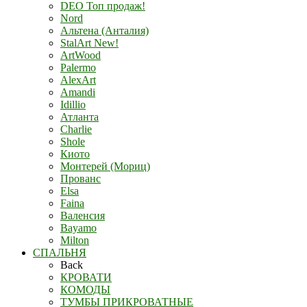
DEO Топ продаж!
Nord
Альтена (Анталия)
StalArt New!
ArtWood
Palermo
AlexArt
Amandi
Idillio
Атланта
Charlie
Shole
Киото
Монтерей (Мориц)
Прованс
Elsa
Faina
Валенсия
Bayamo
Milton
СПАЛЬНЯ
Back
КРОВАТИ
КОМОДЫ
ТУМБЫ ПРИКРОВАТНЫЕ