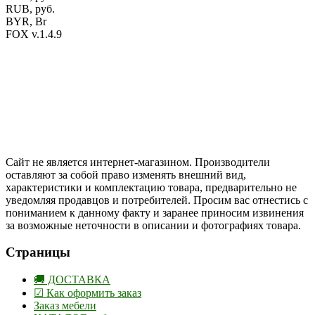
RUB, руб.
BYR, Br
FOX v.1.4.9
Цены на сайте указаны в белорусских и российских рублях.
Друзья, присоединяйтесь к нам в социальных сетях:
Instargam
#mosoak
Одноклассники
Сайт не является интернет-магазином. Производители
оставляют за собой право изменять внешний вид,
характеристики и комплектацию товара, предварительно не
уведомляя продавцов и потребителей. Просим вас отнестись с
пониманием к данному факту и заранее приносим извинения
за возможные неточности в описании и фотографиях товара.
Страницы
🚚 ДОСТАВКА
☑ Как оформить заказ
Заказ мебели