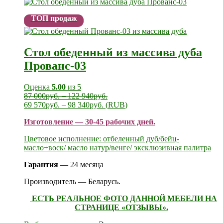
ТОП продаж
Стол обеденный из массива дуба
Прованс-03
Оценка
5.00
из 5
87 000
руб.
–
122 940
руб.
69 570
руб.
–
98 340
руб.
(
RUB
)
Изготовление — 30-45 рабочих дней.
Цветовое исполнение: отбеленный дуб/бейц-
масло+воск/ масло натур/венге/ эксклюзивная палитра
Гарантия
— 24 месяца
Производитель — Беларусь.
ЕСТЬ РЕАЛЬНОЕ ФОТО ДАННОЙ МЕБЕЛИ НА
СТРАНИЦЕ «ОТЗЫВЫ».