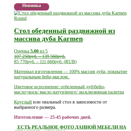
Новинка
Стол обеденный раздвижной из
массива дуба Karmen
Оценка
5.00
из 5
107 250
руб.
–
139 560
руб.
85 770
руб.
–
111 660
руб.
(
RUB
)
Материал изготовления — 100% массив дуба, покрытие
натуральным бейц-маслом.
Цветовое исполнение: отбеленный дуб/бейц-
масло+воск/ масло натур/венге/ эксклюзивная палитра
Круглый
или овальный стол в зависимости от
выбранного размера.
Изготовление — 25-45 рабочих дней.
ЕСТЬ РЕАЛЬНОЕ ФОТО ДАННОЙ МЕБЕЛИ НА