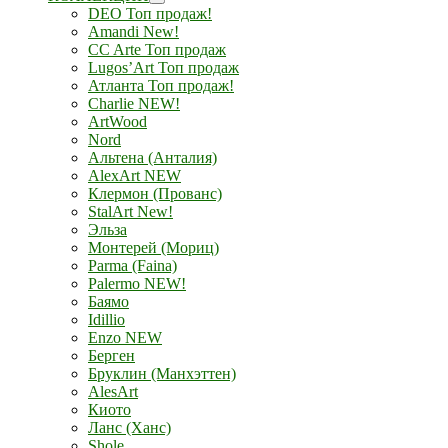
DEO Топ продаж!
Amandi New!
CC Arte Топ продаж
Lugos’Art Топ продаж
Атланта Топ продаж!
Charlie NEW!
ArtWood
Nord
Альтена (Анталия)
AlexArt NEW
Клермон (Прованс)
StalArt New!
Эльза
Монтерей (Мориц)
Parma (Faina)
Palermo NEW!
Баямо
Idillio
Enzo NEW
Берген
Бруклин (Манхэттен)
AlesArt
Киото
Ланс (Ханс)
Shole