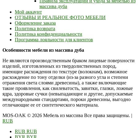
Правила эксплуатации и ухода за мебелью из
массива дуба
Мой аккаунт
ОТЗЫВЫ И РЕАЛЬНОЕ ФОТО МЕБЕЛИ
Оформление заказа
Политика возврата
Политика конфиденциальности
Программа лояльности для клиентов
Особенности мебели из массива дуба
Не являются производственным браком лицевые поверхности
изделий, изготовленных из твердолиственных пород,
имеющие расхождения по текстуре (волокнам), возможное
расхождение по тону отделки (из-за разного угла и степени
отражения света слоями древесины), а также включающие
такие проявления, как свилеватость, завитки, глазки, ложные
ядра, здоровые сучки (невыпадающие и другие, допускаемые
международными стандартами, пороки древесины, выгодно
отличающие ее от синтетического материала.
MOS-OAK © 2026 Мебель из массива Все права защищены.
|
RUB
RUB
RUB
BYR
BYR