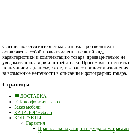
Цены на сайте указаны в белорусских и российских рублях.
Друзья, присоединяйтесь к нам в социальных сетях:
Instargam
#mosoak
Одноклассники
Сайт не является интернет-магазином. Производители
оставляют за собой право изменять внешний вид,
характеристики и комплектацию товара, предварительно не
уведомляя продавцов и потребителей. Просим вас отнестись с
пониманием к данному факту и заранее приносим извинения
за возможные неточности в описании и фотографиях товара.
Страницы
🚚 ДОСТАВКА
☑ Как оформить заказ
Заказ мебели
КАТАЛОГ мебели
КОНТАКТЫ
Гарантия
Правила эксплуатации и ухода за матрасами