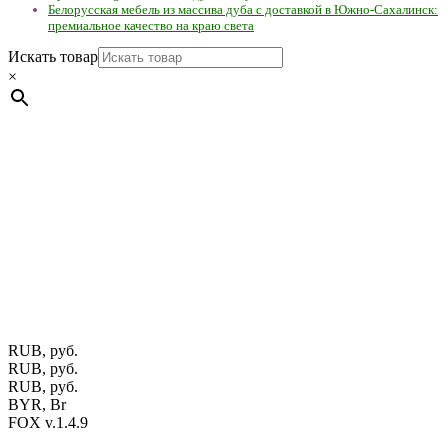
Белорусская мебель из массива дуба с доставкой в Южно-Сахалинск:
премиальное качество на краю света
Искать товар
×
Мебель натуральная из массива дуба в скандинавском
стиле с экологичным покрытием.
Юр. лицо Частное
предприятие "Мос-оак "(Офис - Беларусь, г. Пинск , ул.
Калиновского, 32/4 Номер в Реестре: за №737304 Рег. номер
ЕГР: 291841340 УНП: 291841340 Рег. орган: Пинским ГИК
Фото изделий на сайте помогает лучше сориентироваться при
выборе того или иного индивидуального изделия.
Предоставленная на сайте информация не является публичной
офертой.
Экран монитора может не передавать цветовые
оттенки материалов.
RUB, руб.
RUB, руб.
RUB, руб.
BYR, Br
FOX v.1.4.9