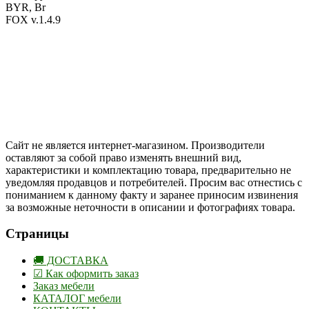
BYR, Br
FOX v.1.4.9
Цены на сайте указаны в белорусских и российских рублях.
Друзья, присоединяйтесь к нам в социальных сетях:
Instargam
#mosoak
Одноклассники
Сайт не является интернет-магазином. Производители
оставляют за собой право изменять внешний вид,
характеристики и комплектацию товара, предварительно не
уведомляя продавцов и потребителей. Просим вас отнестись с
пониманием к данному факту и заранее приносим извинения
за возможные неточности в описании и фотографиях товара.
Страницы
🚚 ДОСТАВКА
☑ Как оформить заказ
Заказ мебели
КАТАЛОГ мебели