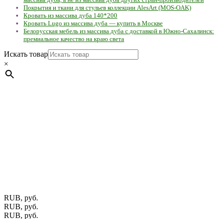
Покрытия и ткани для стульев коллекции AlesArt (MOS-OAK)
Кровать из массива дуба 140*200
Кровать Lugo из массива дуба — купить в Москве
Белорусская мебель из массива дуба с доставкой в Южно-Сахалинск:
премиальное качество на краю света
Искать товар
×
Мебель натуральная из массива дуба в скандинавском
стиле с экологичным покрытием.
Юр. лицо Частное
предприятие "Мос-оак "(Офис - Беларусь, г. Пинск , ул.
Калиновского, 32/4 Номер в Реестре: за №737304 Рег. номер
ЕГР: 291841340 УНП: 291841340 Рег. орган: Пинским ГИК
Фото изделий на сайте помогает лучше сориентироваться при
выборе того или иного индивидуального изделия.
Предоставленная на сайте информация не является публичной
офертой.
Экран монитора может не передавать цветовые
оттенки материалов.
RUB, руб.
RUB, руб.
RUB, руб.