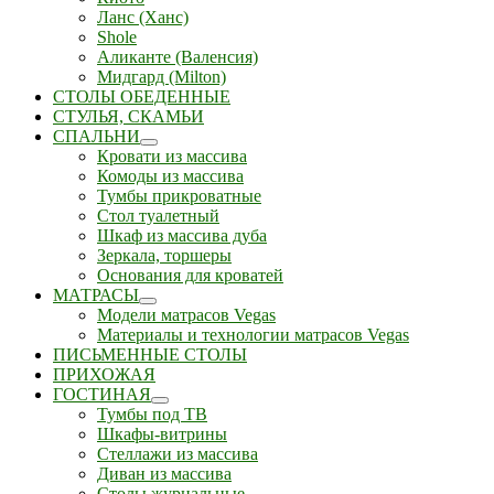
Ланс (Ханс)
Shole
Аликанте (Валенсия)
Мидгард (Milton)
СТОЛЫ ОБЕДЕННЫЕ
СТУЛЬЯ, СКАМЬИ
СПАЛЬНИ
Кровати из массива
Комоды из массива
Тумбы прикроватные
Стол туалетный
Шкаф из массива дуба
Зеркала, торшеры
Основания для кроватей
МАТРАСЫ
Модели матрасов Vegas
Материалы и технологии матрасов Vegas
ПИСЬМЕННЫЕ СТОЛЫ
ПРИХОЖАЯ
ГОСТИНАЯ
Тумбы под ТВ
Шкафы-витрины
Стеллажи из массива
Диван из массива
Столы журнальные