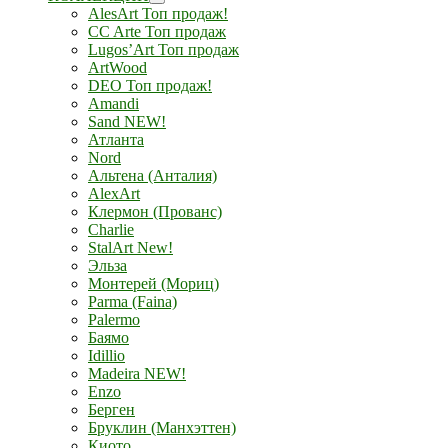
AlesArt Топ продаж!
CC Arte Топ продаж
Lugos’Art Топ продаж
ArtWood
DEO Топ продаж!
Amandi
Sand NEW!
Атланта
Nord
Альтена (Анталия)
AlexArt
Клермон (Прованс)
Charlie
StalArt New!
Эльза
Монтерей (Мориц)
Parma (Faina)
Palermo
Баямо
Idillio
Madeira NEW!
Enzo
Берген
Бруклин (Манхэттен)
Киото