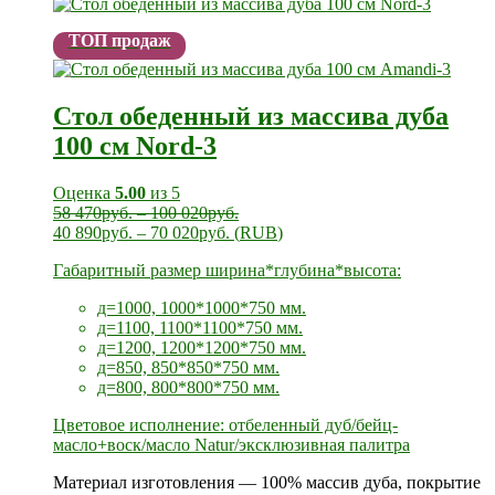
ТОП продаж
Стол обеденный из массива дуба
100 см Nord-3
Оценка
5.00
из 5
58 470
руб.
–
100 020
руб.
40 890
руб.
–
70 020
руб.
(
RUB
)
Габаритный размер ширина*глубина*высота:
д=1000, 1000*1000*750 мм.
д=1100, 1100*1100*750 мм.
д=1200, 1200*1200*750 мм.
д=850, 850*850*750 мм.
д=800, 800*800*750 мм.
Цветовое исполнение: отбеленный дуб/бейц-
масло+воск/масло Natur/эксклюзивная палитра
Материал изготовления — 100% массив дуба, покрытие