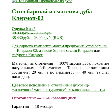
Стол барный из массива дуба
Клермон-02
Оценка
0
из 5
48 030
руб.
–
79 980
руб.
38 430
руб.
–
63 960
руб.
(
RUB
)
Для барного комплекта можем предложить стол барный
— Клермон-02, а также
барные стулья Клермон
или
табуреты Клермон
.
Материал изготовления — 100% массив дуба, покрытие
натуральным бейц-маслом. Толщина столешницы
составляет 20 мм., а по периметру — 40 мм. (за счет
накладки).
Цветовое исполнение: отбеленный дуб/бейц-
масло+воск/ масло натур/венге/ эксклюзивная палитра
Изготовление — 25-45 рабочих дней.
Гарантия
— 18 месяцев