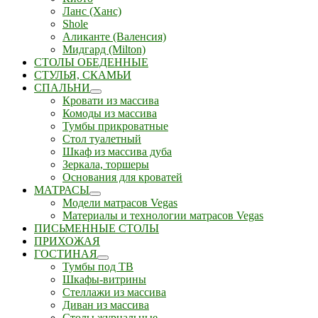
Ланс (Ханс)
Shole
Аликанте (Валенсия)
Мидгард (Milton)
СТОЛЫ ОБЕДЕННЫЕ
СТУЛЬЯ, СКАМЬИ
СПАЛЬНИ
Кровати из массива
Комоды из массива
Тумбы прикроватные
Стол туалетный
Шкаф из массива дуба
Зеркала, торшеры
Основания для кроватей
МАТРАСЫ
Модели матрасов Vegas
Материалы и технологии матрасов Vegas
ПИСЬМЕННЫЕ СТОЛЫ
ПРИХОЖАЯ
ГОСТИНАЯ
Тумбы под ТВ
Шкафы-витрины
Стеллажи из массива
Диван из массива
Столы журнальные