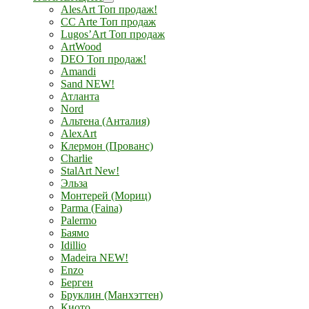
AlesArt Топ продаж!
CC Arte Топ продаж
Lugos’Art Топ продаж
ArtWood
DEO Топ продаж!
Amandi
Sand NEW!
Атланта
Nord
Альтена (Анталия)
AlexArt
Клермон (Прованс)
Charlie
StalArt New!
Эльза
Монтерей (Мориц)
Parma (Faina)
Palermo
Баямо
Idillio
Madeira NEW!
Enzo
Берген
Бруклин (Манхэттен)
Киото