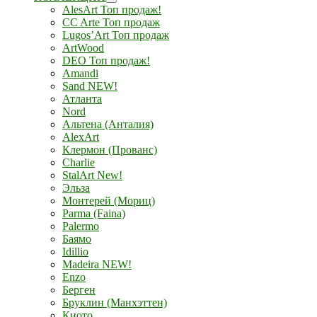
AlesArt Топ продаж!
CC Arte Топ продаж
Lugos’Art Топ продаж
ArtWood
DEO Топ продаж!
Amandi
Sand NEW!
Атланта
Nord
Альтена (Анталия)
AlexArt
Клермон (Прованс)
Charlie
StalArt New!
Эльза
Монтерей (Мориц)
Parma (Faina)
Palermo
Баямо
Idillio
Madeira NEW!
Enzo
Берген
Бруклин (Манхэттен)
Киото