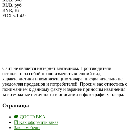
RUB, руб.
BYR, Br
FOX v.1.4.9
Цены на сайте указаны в белорусских и российских рублях.
Друзья, присоединяйтесь к нам в социальных сетях:
Instargam
#mosoak
Одноклассники
Сайт не является интернет-магазином. Производители
оставляют за собой право изменять внешний вид,
характеристики и комплектацию товара, предварительно не
уведомляя продавцов и потребителей. Просим вас отнестись с
пониманием к данному факту и заранее приносим извинения
за возможные неточности в описании и фотографиях товара.
Страницы
🚚 ДОСТАВКА
☑ Как оформить заказ
Заказ мебели