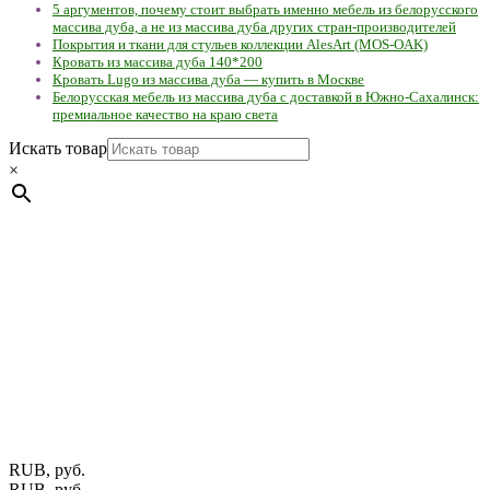
5 аргументов, почему стоит выбрать именно мебель из белорусского
массива дуба, а не из массива дуба других стран-производителей
Покрытия и ткани для стульев коллекции AlesArt (MOS-OAK)
Кровать из массива дуба 140*200
Кровать Lugo из массива дуба — купить в Москве
Белорусская мебель из массива дуба с доставкой в Южно-Сахалинск:
премиальное качество на краю света
Искать товар
×
Мебель натуральная из массива дуба в скандинавском
стиле с экологичным покрытием.
Юр. лицо Частное
предприятие "Мос-оак "(Офис - Беларусь, г. Пинск , ул.
Калиновского, 32/4 Номер в Реестре: за №737304 Рег. номер
ЕГР: 291841340 УНП: 291841340 Рег. орган: Пинским ГИК
Фото изделий на сайте помогает лучше сориентироваться при
выборе того или иного индивидуального изделия.
Предоставленная на сайте информация не является публичной
офертой.
Экран монитора может не передавать цветовые
оттенки материалов.
RUB, руб.
RUB, руб.