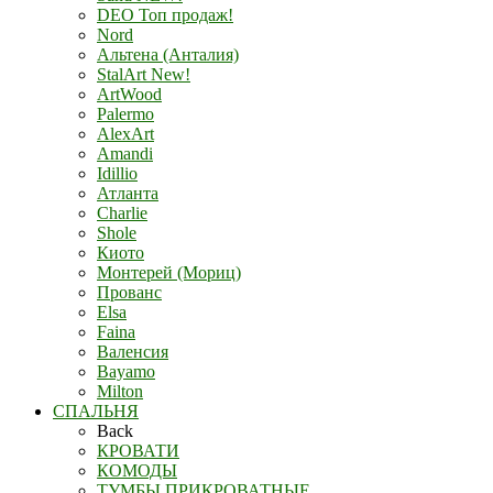
DEO Топ продаж!
Nord
Альтена (Анталия)
StalArt New!
ArtWood
Palermo
AlexArt
Amandi
Idillio
Атланта
Charlie
Shole
Киото
Монтерей (Мориц)
Прованс
Elsa
Faina
Валенсия
Bayamo
Milton
СПАЛЬНЯ
Back
КРОВАТИ
КОМОДЫ
ТУМБЫ ПРИКРОВАТНЫЕ