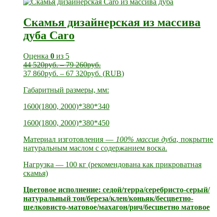
Скамья дизайнерская из массива
дуба Caro
Оценка
0
из 5
44 520
руб.
–
79 260
руб.
37 860
руб.
–
67 320
руб.
(
RUB
)
Габаритный размеры, мм:
1600(1800, 2000)*380*340
1600(1800, 2000)*380*450
Материал изготовления —
100% массив дуба
, покрытие
натуральным маслом с содержанием воска.
Нагрузка — 100 кг (рекомендована как прикроватная
скамья)
Цветовое исполнение: седой/терра/серебристо-серый/
натуральный тон/береза/клен/коньяк/бесцветно-
шелковисто-матовое/махагон/рич/бесцветно матовое