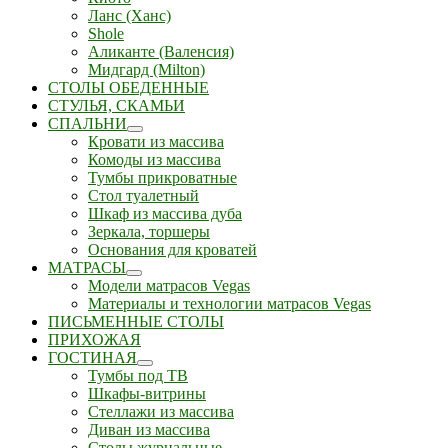
Ланс (Ханс)
Shole
Аликанте (Валенсия)
Мидгард (Milton)
СТОЛЫ ОБЕДЕННЫЕ
СТУЛЬЯ, СКАМЬИ
СПАЛЬНИ
Кровати из массива
Комоды из массива
Тумбы прикроватные
Стол туалетный
Шкаф из массива дуба
Зеркала, торшеры
Основания для кроватей
МАТРАСЫ
Модели матрасов Vegas
Материалы и технологии матрасов Vegas
ПИСЬМЕННЫЕ СТОЛЫ
ПРИХОЖАЯ
ГОСТИНАЯ
Тумбы под ТВ
Шкафы-витрины
Стеллажи из массива
Диван из массива
Столы журнальные