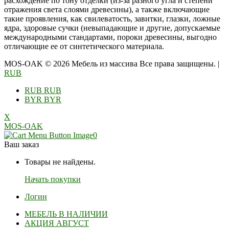
расхождение по тону отделки (из-за разного угла и степени
отражения света слоями древесины), а также включающие
такие проявления, как свилеватость, завитки, глазки, ложные
ядра, здоровые сучки (невыпадающие и другие, допускаемые
международными стандартами, пороки древесины, выгодно
отличающие ее от синтетического материала.
MOS-OAK © 2026 Мебель из массива Все права защищены.
|
RUB
RUB
RUB
BYR
BYR
X
MOS-OAK
0
Ваш заказ
Товары не найдены.
Начать покупки
Логин
МЕБЕЛЬ В НАЛИЧИИ
АКЦИЯ АВГУСТ