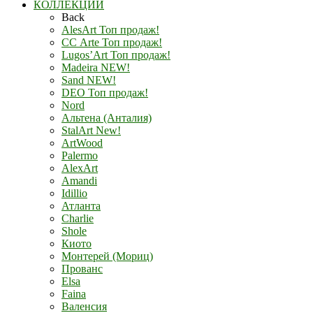
КОЛЛЕКЦИИ
Back
AlesArt Топ продаж!
СС Arte Топ продаж!
Lugos’Art Топ продаж!
Madeira NEW!
Sand NEW!
DEO Топ продаж!
Nord
Альтена (Анталия)
StalArt New!
ArtWood
Palermo
AlexArt
Amandi
Idillio
Атланта
Charlie
Shole
Киото
Монтерей (Мориц)
Прованс
Elsa
Faina
Валенсия