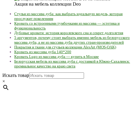
Акция на мебель коллекции Deo
Стулья из массива дуба: как выбрать идеальную модель, которая
прослужит поколениям
Кровать со встроенными тумбочками из массива — эстетика и
функциональность
Дубовые кровати: история королевского сна и секрет долголетия
5 аргументов, почему стоит выбрать именно мебель из белорусского
массива дуба, а не из массива дуба других стран-производителей
Покрытия и ткани для стульев коллекции AlesArt (MOS-OAK)
Кровать из массива дуба 140*200
Кровать Lugo из массива дуба — купить в Москве
Белорусская мебель из массива дуба с доставкой в Южно-Сахалинск:
премиальное качество на краю света
Искать товар
×
Мебель натуральная из массива дуба в скандинавском
стиле с экологичным покрытием.
Юр. лицо Частное
предприятие "Мос-оак "(Офис - Беларусь, г. Пинск , ул.
Калиновского, 32/4 Номер в Реестре: за №737304 Рег. номер
ЕГР: 291841340 УНП: 291841340 Рег. орган: Пинским ГИК
Фото изделий на сайте помогает лучше сориентироваться при