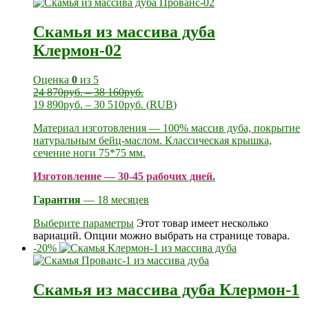
Скамья из массива дуба
Клермон-02
Оценка
0
из 5
24 870
руб.
–
38 160
руб.
19 890
руб.
–
30 510
руб.
(
RUB
)
Материал изготовления — 100% массив дуба, покрытие
натуральным бейц-маслом. Классическая крышка,
сечение ноги 75*75 мм.
Изготовление — 30-45 рабочих дней.
Гарантия
— 18 месяцев
Выберите параметры
Этот товар имеет несколько
вариаций. Опции можно выбрать на странице товара.
-20%
Скамья из массива дуба Клермон-1