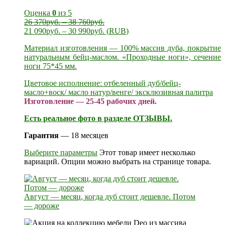
Оценка
0
из 5
26 370
руб.
–
38 760
руб.
21 090
руб.
–
30 990
руб.
(
RUB
)
Материал изготовления — 100% массив дуба, покрытие
натуральным бейц-маслом. «Проходные ноги», сечение
ноги 75*45 мм.
Цветовое исполнение: отбеленный дуб/бейц-
масло+воск/ масло натур/венге/ эксклюзивная палитра
Изготовление — 25-45 рабочих дней.
Есть реальное фото в разделе ОТЗЫВЫ.
Гарантия
— 18 месяцев
Выберите параметры
Этот товар имеет несколько
вариаций. Опции можно выбрать на странице товара.
Август — месяц, когда дуб стоит дешевле. Потом
— дороже