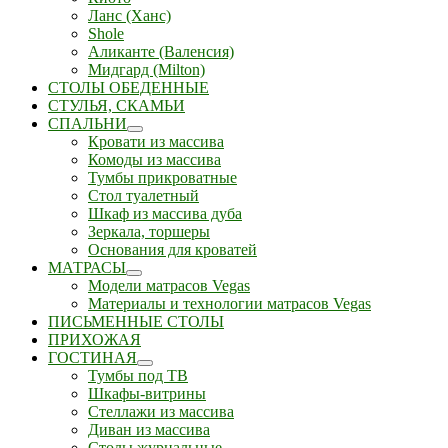
Ланс (Ханс)
Shole
Аликанте (Валенсия)
Мидгард (Milton)
СТОЛЫ ОБЕДЕННЫЕ
СТУЛЬЯ, СКАМЬИ
СПАЛЬНИ
Кровати из массива
Комоды из массива
Тумбы прикроватные
Стол туалетный
Шкаф из массива дуба
Зеркала, торшеры
Основания для кроватей
МАТРАСЫ
Модели матрасов Vegas
Материалы и технологии матрасов Vegas
ПИСЬМЕННЫЕ СТОЛЫ
ПРИХОЖАЯ
ГОСТИНАЯ
Тумбы под ТВ
Шкафы-витрины
Стеллажи из массива
Диван из массива
Столы журнальные