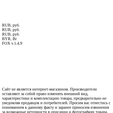
выборе того или иного индивидуального изделия.
Предоставленная на сайте информация не является публичной
офертой.
Экран монитора может не передавать цветовые
оттенки материалов.
RUB, руб.
RUB, руб.
RUB, руб.
BYR, Br
FOX v.1.4.9
Цены на сайте указаны в белорусских и российских рублях.
Друзья, присоединяйтесь к нам в социальных сетях:
Instargam
#mosoak
Одноклассники
Сайт не является интернет-магазином. Производители
оставляют за собой право изменять внешний вид,
характеристики и комплектацию товара, предварительно не
уведомляя продавцов и потребителей. Просим вас отнестись с
пониманием к данному факту и заранее приносим извинения
за возможные неточности в описании и фотографиях товара.