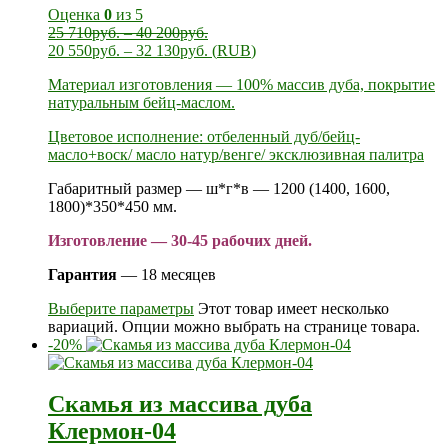
Оценка
0
из 5
25 710
руб.
–
40 200
руб.
20 550
руб.
–
32 130
руб.
(
RUB
)
Материал изготовления — 100% массив дуба, покрытие
натуральным бейц-маслом.
Цветовое исполнение: отбеленный дуб/бейц-
масло+воск/ масло натур/венге/ эксклюзивная палитра
Габаритный размер — ш*г*в — 1200 (1400, 1600,
1800)*350*450 мм.
Изготовление — 30-45 рабочих дней.
Гарантия
— 18 месяцев
Выберите параметры
Этот товар имеет несколько
вариаций. Опции можно выбрать на странице товара.
-20%
Скамья из массива дуба
Клермон-04