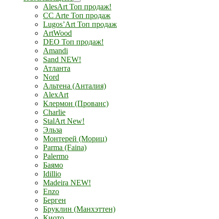
AlesArt Топ продаж!
CC Arte Топ продаж
Lugos’Art Топ продаж
ArtWood
DEO Топ продаж!
Amandi
Sand NEW!
Атланта
Nord
Альтена (Анталия)
AlexArt
Клермон (Прованс)
Charlie
StalArt New!
Эльза
Монтерей (Мориц)
Parma (Faina)
Palermo
Баямо
Idillio
Madeira NEW!
Enzo
Берген
Бруклин (Манхэттен)
Киото