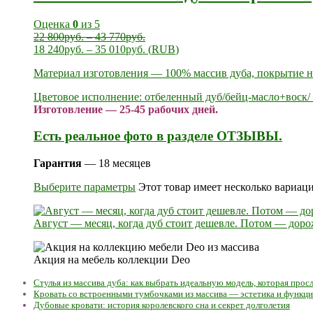
Оценка
0
из 5
22 800
руб.
–
43 770
руб.
18 240
руб.
–
35 010
руб.
(
RUB
)
Материал изготовления — 100% массив дуба, покрытие на
Цветовое исполнение: отбеленный дуб/бейц-масло+воск/ 
Изготовление — 25-45 рабочих дней.
Есть реальное фото в разделе ОТЗЫВЫ.
Гарантия
— 18 месяцев
Выберите параметры
Этот товар имеет несколько вариац
Август — месяц, когда дуб стоит дешевле. Потом — доро
Акция на мебель коллекции Deo
Стулья из массива дуба: как выбрать идеальную модель, которая про
Кровать со встроенными тумбочками из массива — эстетика и функц
Дубовые кровати: история королевского сна и секрет долголетия