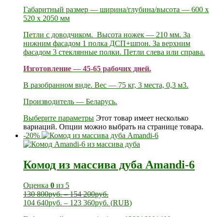
Габаритный размер — ширина/глубина/высота — 600 х
520 х 2050 мм
Петли с доводчиком. Высота ножек — 210 мм. За
нижним фасадом 1 полка ДСП+шпон. За верхним
фасадом 3 стеклянные полки. Петли слева или справа.
Изготовление — 45-65 рабочих дней.
В разобранном виде. Вес — 75 кг, 3 места, 0,3 м3.
Производитель — Беларусь.
Выберите параметры
Этот товар имеет несколько
вариаций. Опции можно выбрать на странице товара.
-20%
Комод из массива дуба Amandi-6
Оценка
0
из 5
130 800
руб.
–
154 200
руб.
104 640
руб.
–
123 360
руб.
(
RUB
)