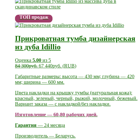
ТОП продаж
Прикроватная тумба дизайнерская
из дуба Idillio
Оценка
5.00
из 5
84 300
руб.
67 440
руб.
(
RUB
)
Габаритные размеры: высота — 430 мм; глубина — 420
мм; ширина — 600 мм.
Цвета накладки на крышку тумбы (натуральная кожа):
красный, зеленый, черный, рыжий, молочный, бежевый.
Вариант заказа — с накладкой/без накладки.
Изготовление — 60-80 рабочих дней.
Гарантия
— 24 месяца
Производитель — Беларусь.