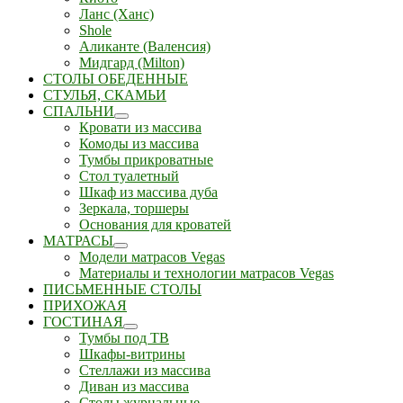
Ланс (Ханс)
Shole
Аликанте (Валенсия)
Мидгард (Milton)
СТОЛЫ ОБЕДЕННЫЕ
СТУЛЬЯ, СКАМЬИ
СПАЛЬНИ
Кровати из массива
Комоды из массива
Тумбы прикроватные
Стол туалетный
Шкаф из массива дуба
Зеркала, торшеры
Основания для кроватей
МАТРАСЫ
Модели матрасов Vegas
Материалы и технологии матрасов Vegas
ПИСЬМЕННЫЕ СТОЛЫ
ПРИХОЖАЯ
ГОСТИНАЯ
Тумбы под ТВ
Шкафы-витрины
Стеллажи из массива
Диван из массива
Столы журнальные