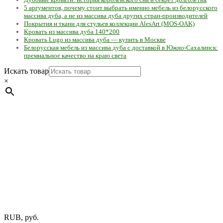
5 аргументов, почему стоит выбрать именно мебель из белорусского
массива дуба, а не из массива дуба других стран-производителей
Покрытия и ткани для стульев коллекции AlesArt (MOS-OAK)
Кровать из массива дуба 140*200
Кровать Lugo из массива дуба — купить в Москве
Белорусская мебель из массива дуба с доставкой в Южно-Сахалинск:
премиальное качество на краю света
Искать товар
×
Мебель натуральная из массива дуба в скандинавском
стиле с экологичным покрытием.
Юр. лицо Частное
предприятие "Мос-оак "(Офис - Беларусь, г. Пинск , ул.
Калиновского, 32/4 Номер в Реестре: за №737304 Рег. номер
ЕГР: 291841340 УНП: 291841340 Рег. орган: Пинским ГИК
Фото изделий на сайте помогает лучше сориентироваться при
выборе того или иного индивидуального изделия.
Предоставленная на сайте информация не является публичной
офертой.
Экран монитора может не передавать цветовые
оттенки материалов.
RUB, руб.