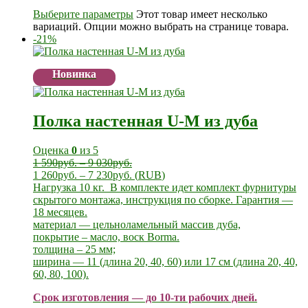
Выберите параметры
Этот товар имеет несколько
вариаций. Опции можно выбрать на странице товара.
-21%
Новинка
Полка настенная U-M из дуба
Оценка
0
из 5
1 590
руб.
–
9 030
руб.
1 260
руб.
–
7 230
руб.
(
RUB
)
Нагрузка 10 кг. В комплекте идет комплект фурнитуры
скрытого монтажа, инструкция по сборке. Гарантия —
18 месяцев.
материал — цельноламельный массив дуба,
покрытие – масло, воск Borma.
толщина – 25 мм;
ширина — 11 (длина 20, 40, 60) или 17 см (длина 20, 40,
60, 80, 100).
Срок изготовления — до 10-ти рабочих дней.