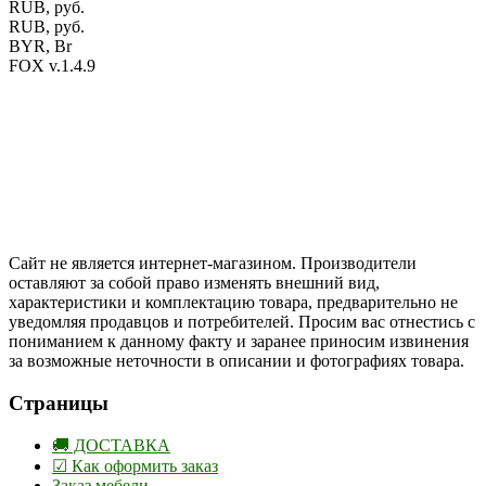
RUB, руб.
RUB, руб.
BYR, Br
FOX v.1.4.9
Цены на сайте указаны в белорусских и российских рублях.
Друзья, присоединяйтесь к нам в социальных сетях:
Instargam
#mosoak
Одноклассники
Сайт не является интернет-магазином. Производители
оставляют за собой право изменять внешний вид,
характеристики и комплектацию товара, предварительно не
уведомляя продавцов и потребителей. Просим вас отнестись с
пониманием к данному факту и заранее приносим извинения
за возможные неточности в описании и фотографиях товара.
Страницы
🚚 ДОСТАВКА
☑ Как оформить заказ
Заказ мебели