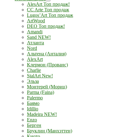
AlesArt Топ продаж!
CC Arte Топ продаж
Lugos’Art Топ продаж
ArtWood
DEO Топ продаж!
Amandi
Sand NEW!
Атланта
Nord
Альтена (Анталия)
AlexArt
Клермон (Прованс)
Charlie
StalArt New!
Эльза
Монтерей (Мориц)
Parma (Faina)
Palermo
Баямо
Idillio
Madeira NEW!
Enzo
Берген
Бруклин (Манхэттен)
Киото