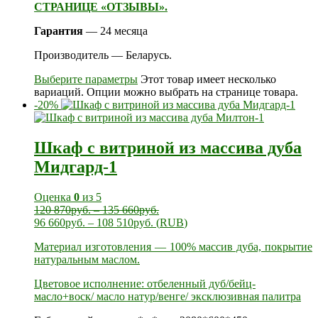
СТРАНИЦЕ «ОТЗЫВЫ».
Гарантия
— 24 месяца
Производитель — Беларусь.
Выберите параметры
Этот товар имеет несколько
вариаций. Опции можно выбрать на странице товара.
-20%
Шкаф с витриной из массива дуба
Мидгард-1
Оценка
0
из 5
120 870
руб.
–
135 660
руб.
96 660
руб.
–
108 510
руб.
(
RUB
)
Материал изготовления — 100% массив дуба, покрытие
натуральным маслом.
Цветовое исполнение: отбеленный дуб/бейц-
масло+воск/ масло натур/венге/ эксклюзивная палитра