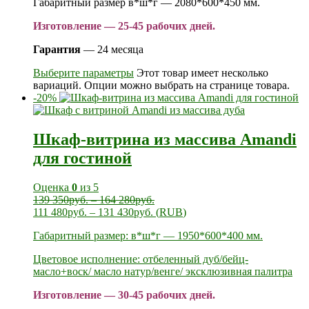
Габаритный размер в*ш*г — 2080*600*450 мм.
Изготовление — 25-45 рабочих дней.
Гарантия
— 24 месяца
Выберите параметры
Этот товар имеет несколько
вариаций. Опции можно выбрать на странице товара.
-20%
Шкаф-витрина из массива Amandi
для гостиной
Оценка
0
из 5
139 350
руб.
–
164 280
руб.
111 480
руб.
–
131 430
руб.
(
RUB
)
Габаритный размер: в*ш*г — 1950*600*400 мм.
Цветовое исполнение: отбеленный дуб/бейц-
масло+воск/ масло натур/венге/ эксклюзивная палитра
Изготовление — 30-45 рабочих дней.