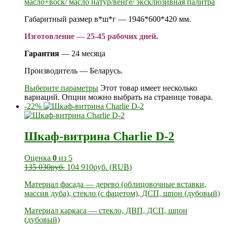
масло+воск/ масло натур/венге/ эксклюзивная палитра
Габаритный размер в*ш*г — 1946*600*420 мм.
Изготовление — 25-45 рабочих дней.
Гарантия
— 24 месяца
Производитель — Беларусь.
Выберите параметры
Этот товар имеет несколько
вариаций. Опции можно выбрать на странице товара.
-22%
Шкаф-витрина Charlie D-2
Оценка
0
из 5
135 030
руб.
104 910
руб.
(
RUB
)
Материал фасада — дерево (облицовочные вставки,
массив дуба), стекло (с фацетом), ДСП, шпон (дубовый)
Материал каркаса — стекло, ДВП, ДСП, шпон
(дубовый)