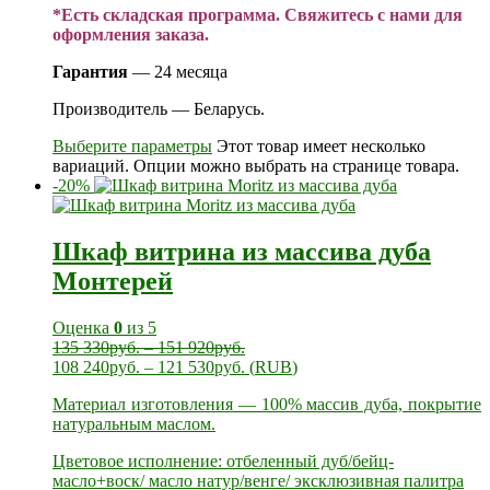
*Есть складская программа. Свяжитесь с нами для
оформления заказа.
Гарантия
— 24 месяца
Производитель — Беларусь.
Выберите параметры
Этот товар имеет несколько
вариаций. Опции можно выбрать на странице товара.
-20%
Шкаф витрина из массива дуба
Монтерей
Оценка
0
из 5
135 330
руб.
–
151 920
руб.
108 240
руб.
–
121 530
руб.
(
RUB
)
Материал изготовления — 100% массив дуба, покрытие
натуральным маслом.
Цветовое исполнение: отбеленный дуб/бейц-
масло+воск/ масло натур/венге/ эксклюзивная палитра