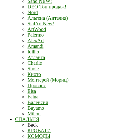
Sand NEW!
DEO Топ продаж!
Nord
Альтена (Анталия)
StalArt New!
ArtWood
Palermo
AlexArt
Amandi
Idillio
Атланта
Charlie
Shole
Киото
Монтерей (Мориц)
Прованс
Elsa
Faina
Валенсия
Bayamo
Milton
СПАЛЬНЯ
Back
КРОВАТИ
КОМОДЫ