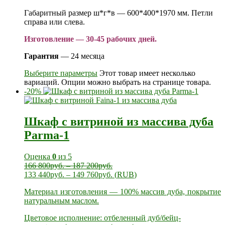
Габаритный размер ш*г*в — 600*400*1970 мм. Петли
справа или слева.
Изготовление — 30-45 рабочих дней.
Гарантия
— 24 месяца
Выберите параметры
Этот товар имеет несколько
вариаций. Опции можно выбрать на странице товара.
-20%
Шкаф с витриной из массива дуба
Parma-1
Оценка
0
из 5
166 800
руб.
–
187 200
руб.
133 440
руб.
–
149 760
руб.
(
RUB
)
Материал изготовления — 100% массив дуба, покрытие
натуральным маслом.
Цветовое исполнение: отбеленный дуб/бейц-