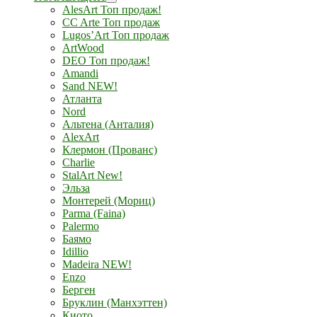
AlesArt Топ продаж!
CC Arte Топ продаж
Lugos’Art Топ продаж
ArtWood
DEO Топ продаж!
Amandi
Sand NEW!
Атланта
Nord
Альтена (Анталия)
AlexArt
Клермон (Прованс)
Charlie
StalArt New!
Эльза
Монтерей (Мориц)
Parma (Faina)
Palermo
Баямо
Idillio
Madeira NEW!
Enzo
Берген
Бруклин (Манхэттен)
Киото