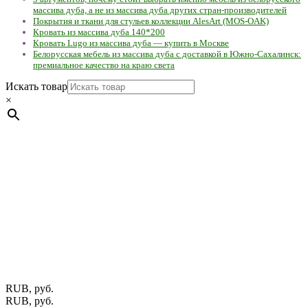
массива дуба, а не из массива дуба других стран-производителей
Покрытия и ткани для стульев коллекции AlesArt (MOS-OAK)
Кровать из массива дуба 140*200
Кровать Lugo из массива дуба — купить в Москве
Белорусская мебель из массива дуба с доставкой в Южно-Сахалинск:
премиальное качество на краю света
Искать товар
×
Мебель натуральная из массива дуба в скандинавском
стиле с экологичным покрытием.
Юр. лицо Частное
предприятие "Мос-оак "(Офис - Беларусь, г. Пинск , ул.
Калиновского, 32/4 Номер в Реестре: за №737304 Рег. номер
ЕГР: 291841340 УНП: 291841340 Рег. орган: Пинским ГИК
Фото изделий на сайте помогает лучше сориентироваться при
выборе того или иного индивидуального изделия.
Предоставленная на сайте информация не является публичной
офертой.
Экран монитора может не передавать цветовые
оттенки материалов.
RUB, руб.
RUB, руб.