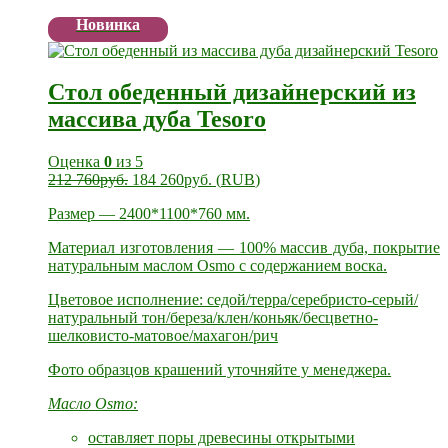
Новинка
Стол обеденный дизайнерский из
массива дуба Tesoro
Оценка
0
из 5
212 760
руб.
184 260
руб.
(
RUB
)
Размер — 2400*1100*760 мм.
Материал изготовления — 100% массив дуба, покрытие
натуральным маслом Osmo с содержанием воска.
Цветовое исполнение: седой/терра/серебристо-серый/
натуральный тон/береза/клен/коньяк/бесцветно-
шелковисто-матовое/махагон/рич
Фото образцов крашений уточняйте у менеджера.
Масло Osmo:
оставляет поры древесины открытыми