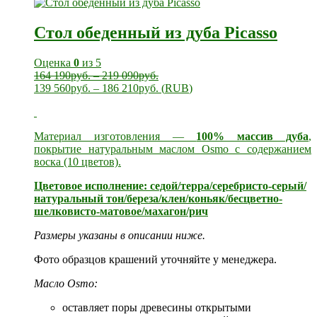
Стол обеденный из дуба Picasso
Оценка
0
из 5
164 190
руб.
–
219 090
руб.
139 560
руб.
–
186 210
руб.
(
RUB
)
Материал изготовления —
100% массив дуба
,
покрытие натуральным маслом Osmo с содержанием
воска (10 цветов).
Цветовое исполнение: седой/терра/серебристо-серый/
натуральный тон/береза/клен/коньяк/бесцветно-
шелковисто-матовое/махагон/рич
Размеры указаны в описании ниже.
Фото образцов крашений уточняйте у менеджера.
Масло Osmo:
оставляет поры древесины открытыми