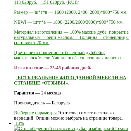
118 020
руб.
–
151 020
руб.
(
RUB
)
Размер — ш*г*в — 1600 (2000, 2400, 2800)*900*750 мм.
NEW! — ш*г*в — 1800 (2200/2600/3000)*900*750 мм.
Материал изготовления — 100% массив дуба, покрытие
натуральным бейц-маслом. Толщина столешницы
составляет 20 мм.
Цветовое исполнение: отбеленный дуб/бейц-
масло+воск/масло Natur/венге/эксклюзивная палитра
Изготовление — 25-45 рабочих дней.
ЕСТЬ РЕАЛЬНОЕ ФОТО ДАННОЙ МЕБЕЛИ НА
СТРАНИЦЕ «ОТЗЫВЫ».
Гарантия
— 24 месяца
Производитель — Беларусь.
Выберите параметры
Этот товар имеет несколько
вариаций. Опции можно выбрать на странице товара.
-13%