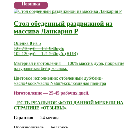
Новинка
Стол обеденный раздвижной из
массива Ланкария Р
Оценка
0
из 5
127 710
руб.
–
151 980
руб.
102 120
руб.
–
121 560
руб.
(
RUB
)
Материал изготовления — 100% массив дуба, покрытие
натуральным бейц-маслом.
Цветовое исполнение: отбеленный дуб/бейц-
масло+воск/масло Natur/эксклюзивная палитра
Изготовление — 25-45 рабочих дней.
ЕСТЬ РЕАЛЬНОЕ ФОТО ДАННОЙ МЕБЕЛИ НА
СТРАНИЦЕ «ОТЗЫВЫ».
Гарантия
— 24 месяца
Производитель — Беларусь.