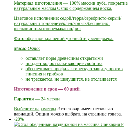
Материал изготовления — 100% массив дуба, покрытие
натуральным маслом Osmo с содержанием воска.
Цветовое исполнение: седой/терра/серебристо-серый/
натуральный тон/береза/клен/коньяк/бесцветно-
шелковисто-матовое/махагон/рич
Фото образцов крашений уточняйте у менеджера.
Масло Osmo:
оставляет поры древесины открытыми
придает водоотталкивающие свойства
обеспечивает профилактическую защиту против
гниения и грибков
не трескается, не шелушится, не отслаивается
Изготовление в срок — 60 дней.
Гарантия
— 24 месяца
Выберите параметры
Этот товар имеет несколько
вариаций. Опции можно выбрать на странице товара.
-20%