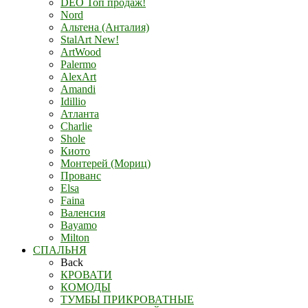
DEO Топ продаж!
Nord
Альтена (Анталия)
StalArt New!
ArtWood
Palermo
AlexArt
Amandi
Idillio
Атланта
Charlie
Shole
Киото
Монтерей (Мориц)
Прованс
Elsa
Faina
Валенсия
Bayamo
Milton
СПАЛЬНЯ
Back
КРОВАТИ
КОМОДЫ
ТУМБЫ ПРИКРОВАТНЫЕ