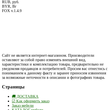
RUB, руб.
BYR, Br
FOX v.1.4.9
Цены на сайте указаны в белорусских и российских рублях.
Друзья, присоединяйтесь к нам в социальных сетях:
Instargam
#mosoak
Одноклассники
Сайт не является интернет-магазином. Производители
оставляют за собой право изменять внешний вид,
характеристики и комплектацию товара, предварительно не
уведомляя продавцов и потребителей. Просим вас отнестись с
пониманием к данному факту и заранее приносим извинения
за возможные неточности в описании и фотографиях товара.
Страницы
🚚 ДОСТАВКА
☑ Как оформить заказ
Заказ мебели
КАТАЛОГ мебели