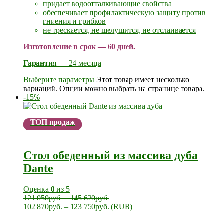
придает водоотталкивающие свойства
обеспечивает профилактическую защиту против
гниения и грибков
не трескается, не шелушится, не отслаивается
Изготовление в срок — 60 дней.
Гарантия
— 24 месяца
Выберите параметры
Этот товар имеет несколько
вариаций. Опции можно выбрать на странице товара.
-15%
ТОП продаж
Стол обеденный из массива дуба
Dante
Оценка
0
из 5
121 050
руб.
–
145 620
руб.
102 870
руб.
–
123 750
руб.
(
RUB
)