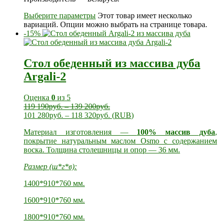
Выберите параметры
Этот товар имеет несколько
вариаций. Опции можно выбрать на странице товара.
-15%
Стол обеденный из массива дуба
Argali-2
Оценка
0
из 5
119 190
руб.
–
139 200
руб.
101 280
руб.
–
118 320
руб.
(
RUB
)
Материал изготовления —
100% массив дуба
,
покрытие натуральным маслом Osmo с содержанием
воска. Толщина столешницы и опор — 36 мм.
Размер (ш*г*в):
1400*910*760 мм.
1600*910*760 мм.
1800*910*760 мм.