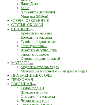
Ланс (Ханс)
Shole
Аликанте (Валенсия)
Мидгард (Milton)
СТОЛЫ ОБЕДЕННЫЕ
СТУЛЬЯ, СКАМЬИ
СПАЛЬНИ
Кровати из массива
Комоды из массива
Тумбы прикроватные
Стол туалетный
Шкаф из массива дуба
Зеркала, торшеры
Основания для кроватей
МАТРАСЫ
Модели матрасов Vegas
Материалы и технологии матрасов Vegas
ПИСЬМЕННЫЕ СТОЛЫ
ПРИХОЖАЯ
ГОСТИНАЯ
Тумбы под ТВ
Шкафы-витрины
Стеллажи из массива
Диван из массива
Столы журнальные