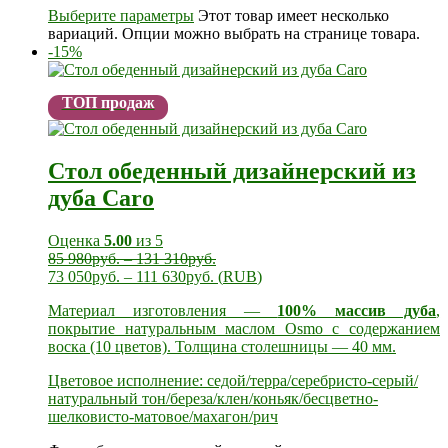
Выберите параметры
Этот товар имеет несколько
вариаций. Опции можно выбрать на странице товара.
-15%
ТОП продаж
Стол обеденный дизайнерский из
дуба Caro
Оценка
5.00
из 5
85 980
руб.
–
131 310
руб.
73 050
руб.
–
111 630
руб.
(
RUB
)
Материал изготовления —
100% массив дуба
,
покрытие натуральным маслом Osmo с содержанием
воска (10 цветов). Толщина столешницы — 40 мм.
Цветовое исполнение: седой/терра/серебристо-серый/
натуральный тон/береза/клен/коньяк/бесцветно-
шелковисто-матовое/махагон/рич