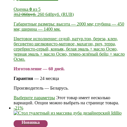
Оценка
0
из 5
312 060
руб.
260 640
руб.
(
RUB
)
Габаритные размеры: высота — 2000 мм; глубина — 450
мм; ширина — 1400 мм.
Цветовое исполнение: седой, натур.тон, береза, клен,
бесцветно шелковисто-матовое, махагон, рич, терра,
серебристо-серый, коньяк, белая эмаль + масло Осмо,
черная эмаль + масло Осмо, темно-зелёный бейц + масло
Осмо.
Изготовление — 60 дней.
Гарантия
— 24 месяца
Производитель — Беларусь.
Выберите параметры
Этот товар имеет несколько
вариаций. Опции можно выбрать на странице товара.
-21%
Новинка