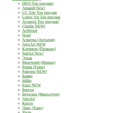
DEO Топ продаж!
Amandi New!
CC Arte Топ продаж
Lugos’Art Топ продаж
Атланта Топ продаж!
Charlie NEW!
ArtWood
Nord
Альтена (Анталия)
AlexArt NEW
Клермон (Прованс)
StalArt New!
Эльза
Монтерей (Мориц)
Parma (Faina)
Palermo NEW!
Баямо
Idillio
Enzo NEW
Берген
Бруклин (Манхэттен)
AlesArt
Киото
Ланс (Ханс)
Shole