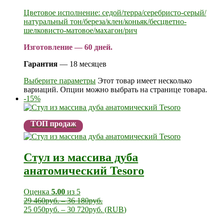
Цветовое исполнение: седой/терра/серебристо-серый/
натуральный тон/береза/клен/коньяк/бесцветно-
шелковисто-матовое/махагон/рич
Изготовление — 60 дней.
Гарантия
— 18 месяцев
Выберите параметры
Этот товар имеет несколько
вариаций. Опции можно выбрать на странице товара.
-15%
ТОП продаж
Стул из массива дуба
анатомический Tesoro
Оценка
5.00
из 5
29 460
руб.
–
36 180
руб.
25 050
руб.
–
30 720
руб.
(
RUB
)