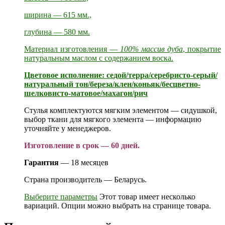
ширина — 615 мм.,
глубина — 580 мм.
Материал изготовления —
100% массив дуба
, покрытие
натуральным маслом с содержанием воска.
Цветовое исполнение: седой/терра/серебристо-серый/
натуральный тон/береза/клен/коньяк/бесцветно-
шелковисто-матовое/махагон/рич
Стулья комплектуются мягким элементом — сидушкой,
выбор ткани для мягкого элемента — информацию
уточняйте у менеджеров.
Изготовление в срок — 60 дней.
Гарантия
— 18 месяцев
Страна производитель — Беларусь.
Выберите параметры
Этот товар имеет несколько
вариаций. Опции можно выбрать на странице товара.