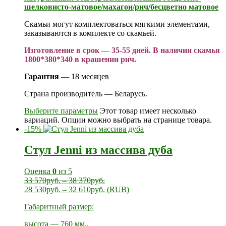
шелковисто-матовое/махагон/рич/бесцветно матовое
Скамьи могут комплектоваться мягкими элементами,
заказываются в комплекте со скамьей.
Изготовление в срок — 35-55 дней. В наличии скамья
1800*380*340 в крашении рич.
Гарантия
— 18 месяцев
Страна производитель — Беларусь.
Выберите параметры
Этот товар имеет несколько
вариаций. Опции можно выбрать на странице товара.
-15%
Стул Jenni из массива дуба
Оценка
0
из 5
33 570
руб.
–
38 370
руб.
28 530
руб.
–
32 610
руб.
(
RUB
)
Габаритный размер:
высота — 760 мм.,