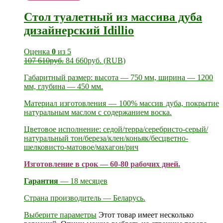
Стол туалетный из массива дуба
дизайнерский Idillio
Оценка
0
из 5
107 610
руб.
84 660
руб.
(
RUB
)
Габаритный размер: высота — 750 мм, ширина — 1200
мм, глубина — 450 мм.
Материал изготовления — 100% массив дуба, покрытие
натуральным маслом с содержанием воска.
Цветовое исполнение: седой/терра/серебристо-серый/
натуральный тон/береза/клен/коньяк/бесцветно-
шелковисто-матовое/махагон/рич
Изготовление в срок — 60-80 рабочих дней.
Гарантия
— 18 месяцев
Страна производитель — Беларусь.
Выберите параметры
Этот товар имеет несколько