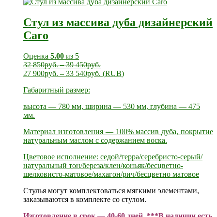
Стул из массива дуба дизайнерский
Caro
Оценка
5.00
из 5
32 850
руб.
–
39 450
руб.
27 900
руб.
–
33 540
руб.
(
RUB
)
Габаритный размер:
высота — 780 мм, ширина — 530 мм, глубина — 475
мм.
Материал изготовления — 100% массив дуба, покрытие
натуральным маслом с содержанием воска.
Цветовое исполнение: седой/терра/серебристо-серый/
натуральный тон/береза/клен/коньяк/бесцветно-
шелковисто-матовое/махагон/рич/бесцветно матовое
Стулья могут комплектоваться мягкими элементами,
заказываются в комплекте со стулом.
Изготовление в срок — 40-60 дней.
***В наличии есть