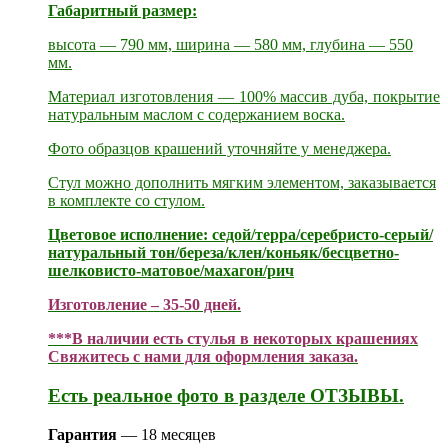
Габаритный размер:
высота — 790 мм, ширина — 580 мм, глубина — 550
мм.
Материал изготовления — 100% массив дуба, покрытие
натуральным маслом с содержанием воска.
Фото образцов крашений уточняйте у менеджера.
Стул можно дополнить мягким элементом, заказывается
в комплекте со стулом.
Цветовое исполнение: седой/терра/серебристо-серый/
натуральный тон/береза/клен/коньяк/бесцветно-
шелковисто-матовое/махагон/рич
Изготовление – 35-50 дней.
***В наличии есть стулья в некоторых крашениях
Свяжитесь с нами для оформления заказа.
Есть реальное фото в разделе ОТЗЫВЫ.
Гарантия
— 18 месяцев