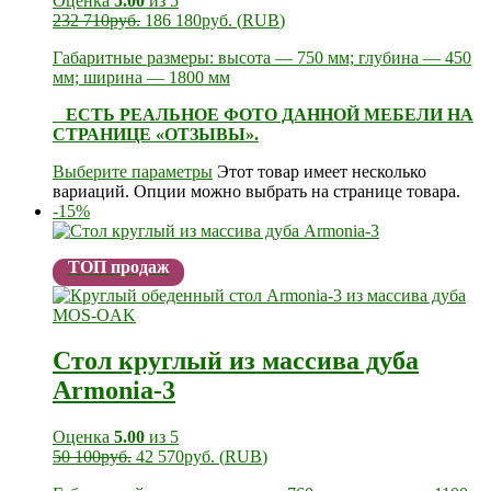
Оценка
5.00
из 5
232 710
руб.
186 180
руб.
(
RUB
)
Габаритные размеры: высота — 750 мм; глубина — 450
мм; ширина — 1800 мм
ЕСТЬ РЕАЛЬНОЕ ФОТО ДАННОЙ МЕБЕЛИ НА
СТРАНИЦЕ «ОТЗЫВЫ».
Выберите параметры
Этот товар имеет несколько
вариаций. Опции можно выбрать на странице товара.
-15%
ТОП продаж
Стол круглый из массива дуба
Armonia-3
Оценка
5.00
из 5
50 100
руб.
42 570
руб.
(
RUB
)