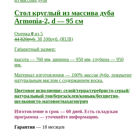
Стол круглый из массива дуба
Armonia-2, d — 95 см
Оценка
0
из 5
44 820
руб.
38 100
руб.
(
RUB
)
Габаритный размер:
высота — 760 мм, ширина — 950 мм, глубина — 950
мм.
Материал изготовления —
100% массив дуба
, покрытие
натуральным маслом с содержанием воска.
Цветовое исполнение: седой/терра/серебристо-серый/
натуральный тон/береза/клен/коньяк/бесцветно-
шелковисто-матовое/махагон/рич
Изготовление в срок — 60 дней.
Есть складская
программа — уточняйте информацию.
Гарантия
— 18 месяцев