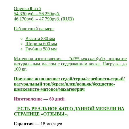
Оценка
0
из 5
54 330
руб.
–
56 250
руб.
46 170
руб.
–
47 790
руб.
(
RUB
)
Габаритный размер:
Высота
830 мм
Ширина 60
0 мм
Глубина 58
0 мм
Материал изготовления —
100% массив дуба
, покрытие
натуральным маслом с содержанием воска. Нагрузка до
100 кг.
Цветовое исполнение: седой/терра/серебристо-серый/
натуральный тон/береза/клен/коньяк/бесцветно-
шелковисто-матовое/махагон/рич
Изготовление — 60 дней.
ЕСТЬ РЕАЛЬНОЕ ФОТО ДАННОЙ МЕБЕЛИ НА
СТРАНИЦЕ «ОТЗЫВЫ».
Гарантия
— 18 месяцев