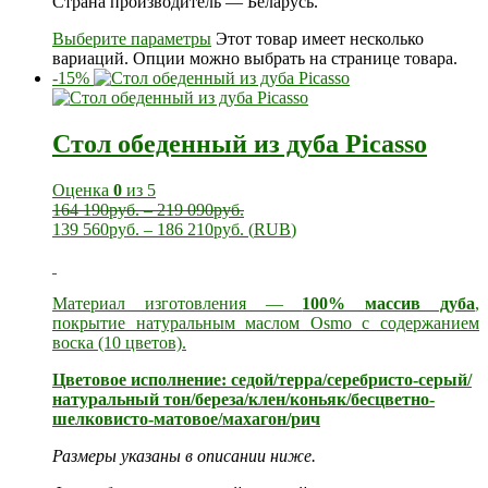
Страна производитель — Беларусь.
Выберите параметры
Этот товар имеет несколько
вариаций. Опции можно выбрать на странице товара.
-15%
Стол обеденный из дуба Picasso
Оценка
0
из 5
164 190
руб.
–
219 090
руб.
139 560
руб.
–
186 210
руб.
(
RUB
)
Материал изготовления —
100% массив дуба
,
покрытие натуральным маслом Osmo с содержанием
воска (10 цветов).
Цветовое исполнение: седой/терра/серебристо-серый/
натуральный тон/береза/клен/коньяк/бесцветно-
шелковисто-матовое/махагон/рич
Размеры указаны в описании ниже.