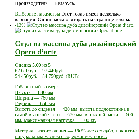
Производитель — Беларусь.
Выберите параметры
Этот товар имеет несколько
вариаций. Опции можно выбрать на странице товара.
-13%
Стул из массива дуба дизайнерский
Opera d’arte
Оценка
5.00
из 5
62 610
руб.
–
97 440
руб.
54 450
руб.
–
84 750
руб.
(
RUB
)
Габаритный размер:
Высота — 840 мм
Ширина — 760 мм
Глубина — 650 мм
Высота до сиденья — 420 мм, высота подлокотника в
самой высокой части — 670 мм, в нижней части — 600
мм. Максимальная нагрузка — 100 кг.
Материал изготовления —
100% массив дуба
, покрытие
натуральным маслом с содержанием воска.