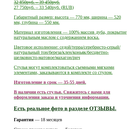
32 850
руб.
–
39 450
руб.
27 750
руб.
–
33 540
руб.
(
RUB
)
Габаритный размер: высота — 770 мм, ширина — 520
мм, глубина — 550 мм.
Материал изготовления — 100% массив дуба, покрытие
натуральным маслом с содержанием воска.
Цветовое исполнение: седой/терра/серебристо-серый/
натуральный тон/береза/клен/коньяк/бесцветно-
шелковисто-матовое/махагон/рич
Стулья могут комплектоваться съемными мягкими
элементами, заказываются в комплекте со стулом.
Изготовление в срок — 35-55 дней.
В наличии есть стулья. Свяжитесь с нами для
оформления заказа и уточнения информации.
Есть реальное фото в разделе ОТЗЫВЫ.
Гарантия
— 18 месяцев