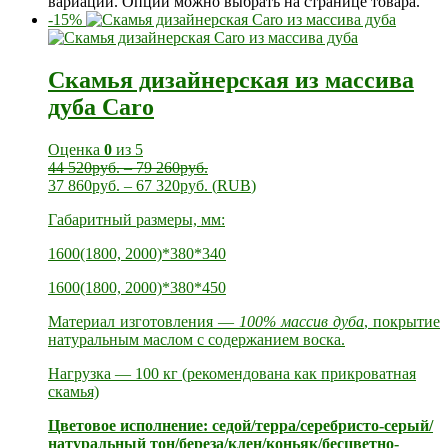
вариаций. Опции можно выбрать на странице товара.
-15%
Скамья дизайнерская из массива
дуба Caro
Оценка
0
из 5
44 520
руб.
–
79 260
руб.
37 860
руб.
–
67 320
руб.
(
RUB
)
Габаритный размеры, мм:
1600(1800, 2000)*380*340
1600(1800, 2000)*380*450
Материал изготовления —
100% массив дуба
, покрытие
натуральным маслом с содержанием воска.
Нагрузка — 100 кг (рекомендована как прикроватная
скамья)
Цветовое исполнение: седой/терра/серебристо-серый/
натуральный тон/береза/клен/коньяк/бесцветно-