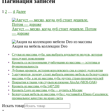
Пагинация записей
1
2
…
4
Далее
Август — месяц, когда дуб стоит дешевле. Потом
— дороже
Акция на мебель коллекции Deo
Стулья из массива дуба: как выбрать идеальную модель, которая
прослужит поколениям
Кровать со встроенными тумбочками из массива — эстетика и
функциональность
Дубовые кровати: история королевского сна и секрет долголетия
5 аргументов, почему стоит выбрать именно мебель из белорусского
массива дуба, а не из массива дуба других стран-производителей
Покрытия и ткани для стульев коллекции AlesArt (MOS-OAK)
Кровать из массива дуба 140*200
Кровать Lugo из массива дуба — купить в Москве
Белорусская мебель из массива дуба с доставкой в Южно-Сахалинск:
премиальное качество на краю света
Искать товар
×