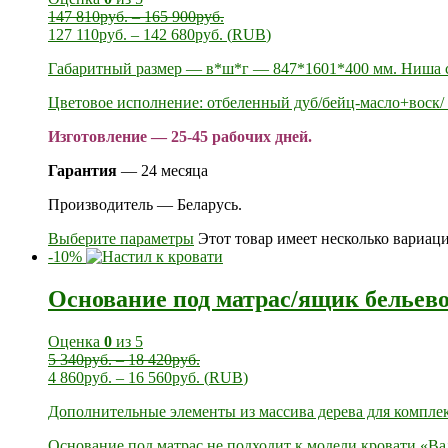
147 810
руб.
–
165 900
руб.
127 110
руб.
–
142 680
руб.
(
RUB
)
Габаритный размер — в*ш*г — 847*1601*400 мм. Ниша с
Цветовое исполнение: отбеленный дуб/бейц-масло+воск/ 
Изготовление — 25-45 рабочих дней.
Гарантия
— 24 месяца
Производитель — Беларусь.
Выберите параметры
Этот товар имеет несколько вариац
-10%
Основание под матрас/ящик бельев
Оценка
0
из 5
5 340
руб.
–
18 420
руб.
4 860
руб.
–
16 560
руб.
(
RUB
)
Дополнительные элементы из массива дерева для комплек
Основание под матрас не подходит к модели кровати «Ва