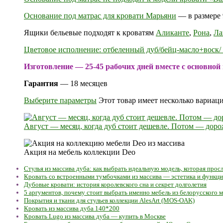
Основание под матрас для кровати
Марьяни
— в размере 9
Ящики бельевые подходят к кроватям
Аликанте
,
Рона
,
Ла
Цветовое исполнение: отбеленный дуб/бейц-масло+воск/ 
Изготовление — 25-45 рабочих дней вместе с основной
Гарантия
— 18 месяцев
Выберите параметры
Этот товар имеет несколько вариац
Август — месяц, когда дуб стоит дешевле. Потом — доро
Акция на мебель коллекции Deo
Стулья из массива дуба: как выбрать идеальную модель, которая про
Кровать со встроенными тумбочками из массива — эстетика и функц
Дубовые кровати: история королевского сна и секрет долголетия
5 аргументов, почему стоит выбрать именно мебель из белорусского м
Покрытия и ткани для стульев коллекции AlesArt (MOS-OAK)
Кровать из массива дуба 140*200
Кровать Lugo из массива дуба — купить в Москве