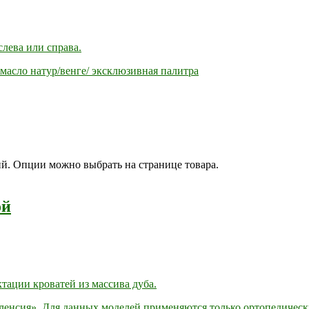
лева или справа.
масло натур/венге/ эксклюзивная палитра
ий. Опции можно выбрать на странице товара.
ой
тации кроватей из массива дуба.
ленсия». Для данных моделей применяются только ортопедическ