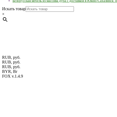
Белорусская мебель из массива дуба с доставкой в Южно-Сахалинск: п
Искать товар
×
Мебель натуральная из массива дуба в скандинавском стил
ул. Калиновского, 32/4 Номер в Реестре: за №737304 Рег. ном
Фото изделий на сайте помогает лучше сориентироваться при 
публичной офертой.
Экран монитора может не передавать цвет
RUB, руб.
RUB, руб.
RUB, руб.
BYR, Br
FOX v.1.4.9
Цены на сайте указаны в белорусских и российских рублях.
Друзья, присоединяйтесь к нам в социальных сетях:
Instargam
#mosoak
Одноклассники