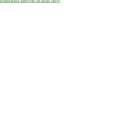
ремиальное качество на краю света
е с экологичным покрытием.
Юр. лицо Частное предприятие "Мо
ер ЕГР: 291841340 УНП: 291841340 Рег. орган: Пинским ГИК
выборе того или иного индивидуального изделия.
Предоставленна
овые оттенки материалов.