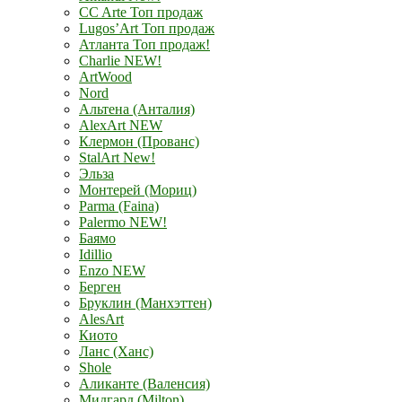
CC Arte Топ продаж
Lugos’Art Топ продаж
Атланта Топ продаж!
Charlie NEW!
ArtWood
Nord
Альтена (Анталия)
AlexArt NEW
Клермон (Прованс)
StalArt New!
Эльза
Монтерей (Мориц)
Parma (Faina)
Palermo NEW!
Баямо
Idillio
Enzo NEW
Берген
Бруклин (Манхэттен)
AlesArt
Киото
Ланс (Ханс)
Shole
Аликанте (Валенсия)
Мидгард (Milton)