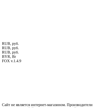
предприятие "Мос-оак "(Офис - Беларусь, г. Пинск , ул.
Калиновского, 32/4 Номер в Реестре: за №737304 Рег. номер
ЕГР: 291841340 УНП: 291841340 Рег. орган: Пинским ГИК
Фото изделий на сайте помогает лучше сориентироваться при
выборе того или иного индивидуального изделия.
Предоставленная на сайте информация не является публичной
офертой.
Экран монитора может не передавать цветовые
оттенки материалов.
RUB, руб.
RUB, руб.
RUB, руб.
BYR, Br
FOX v.1.4.9
Цены на сайте указаны в белорусских и российских рублях.
Друзья, присоединяйтесь к нам в социальных сетях:
Instargam
#mosoak
Одноклассники
Сайт не является интернет-магазином. Производители