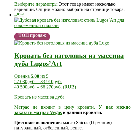
Выберите параметры
Этот товар имеет несколько
вариаций. Опции можно выбрать на странице товара.
-29%
ТОП продаж
Кровать без изголовья из массива
дуба Lugos’Art
Оценка
5.00
из 5
57 030
руб.
–
83 910
руб.
40 590
руб.
–
66 270
руб.
(
RUB
)
Кровать из массива дуба.
Матрас не входит в цену кровати.
У нас можно
заказать
матрас Vegas
к данной кровати.
Цветовое исполнение:
масло Saicos (Германия) —
натуральный, отбеленный, венге.