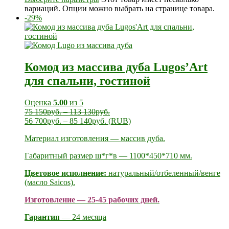
вариаций. Опции можно выбрать на странице товара.
-29%
Комод из массива дуба Lugos’Art
для спальни, гостиной
Оценка
5.00
из 5
75 150
руб.
–
113 130
руб.
56 700
руб.
–
85 140
руб.
(
RUB
)
Материал изготовления — массив дуба.
Габаритный размер ш*г*в — 1100*450*710 мм.
Цветовое исполнение:
натуральный/отбеленный/венге
(масло Saicos).
Изготовление — 25-45 рабочих дней.
Гарантия
— 24 месяца