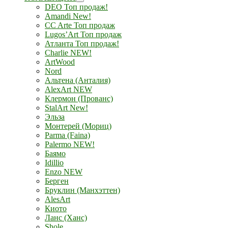
DEO Топ продаж!
Amandi New!
CC Arte Топ продаж
Lugos’Art Топ продаж
Атланта Топ продаж!
Charlie NEW!
ArtWood
Nord
Альтена (Анталия)
AlexArt NEW
Клермон (Прованс)
StalArt New!
Эльза
Монтерей (Мориц)
Parma (Faina)
Palermo NEW!
Баямо
Idillio
Enzo NEW
Берген
Бруклин (Манхэттен)
AlesArt
Киото
Ланс (Ханс)
Shole