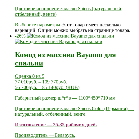
Цветовое исполнение: масло Saicos (натуральный,
отбеленный, венге)
Выберите параметры
Этот товар имеет несколько
вариаций. Опции можно выбрать на странице товара.
-26%
Комод из массива Bayamo для
спальни
Оценка
0
из 5
77 010
руб.
–
109 770
руб.
56 700
руб.
–
85 140
руб.
(
RUB
)
Габаритный размер ш*г*в — 1100*450*710 мм.
Цветовое исполнение: масло Saicos Color (Германия) —
натуральный, отбеленный, венге.
Изготовление — 25-35 рабочих дней.
Производитель — Беларусь.