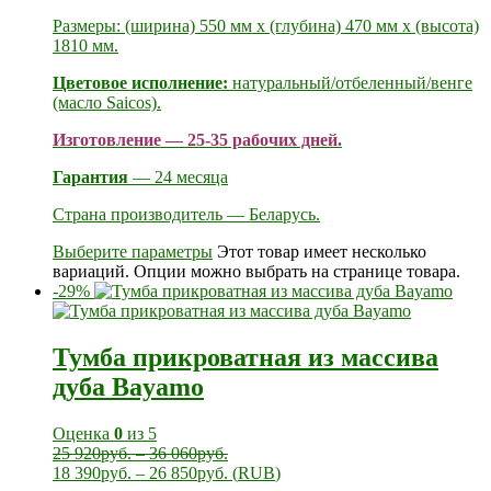
Размеры: (ширина) 550 мм х (глубина) 470 мм х (высота)
1810 мм.
Цветовое исполнение:
натуральный/отбеленный/венге
(масло Saicos).
Изготовление — 25-35 рабочих дней.
Гарантия
— 24 месяца
Страна производитель — Беларусь.
Выберите параметры
Этот товар имеет несколько
вариаций. Опции можно выбрать на странице товара.
-29%
Тумба прикроватная из массива
дуба Bayamo
Оценка
0
из 5
25 920
руб.
–
36 060
руб.
18 390
руб.
–
26 850
руб.
(
RUB
)