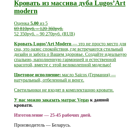
Кровать из массива дуба Lugos’Art
modern
Оценка
5.00
из 5
69 810
руб.
–
120 360
руб.
52 350
руб.
–
90 270
руб.
(
RUB
)
Кровать Lugos’Art Modern
— это не просто место для
сна, это оазис спокойствия, где встречаются стильный
дизайн и забота о Вашем здоровье. Создайте идеальную
спальню, наполненную гармонией и естественной
красотой, вместе с этой великолепной моделью!
Цветовое исполнение:
масло Saicos (Германия) —
натуральный, отбеленный и венге.
Светильники не входят в комплектацию кровати.
У нас можно заказать
матрас Vegas
к данной
кровати.
Изготовление — 25-45 рабочих дней.
Производитель — Беларусь.