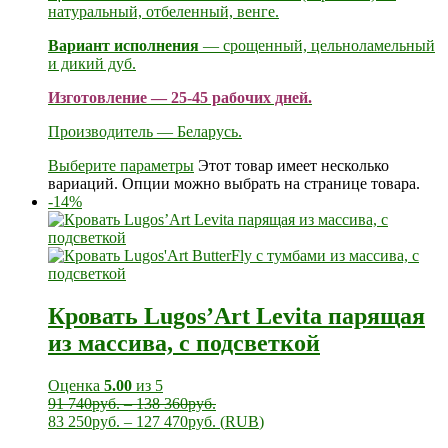
натуральный, отбеленный, венге.
Вариант исполнения
— срощенный, цельноламельный
и дикий дуб.
Изготовление — 25-45 рабочих дней.
Производитель — Беларусь.
Выберите параметры
Этот товар имеет несколько
вариаций. Опции можно выбрать на странице товара.
-14%
Кровать Lugos’Art Levita парящая
из массива, с подсветкой
Оценка
5.00
из 5
91 740
руб.
–
138 360
руб.
83 250
руб.
–
127 470
руб.
(
RUB
)