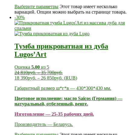
Выберите параметры
Этот товар имеет несколько
вариаций. Опции можно выбрать на странице товара.
-30%
Тумба прикроватная из дуба
Lugos’Art
Оценка
5.00
из 5
24 810
руб.
–
35 700
руб.
18 390
руб.
–
26 850
руб.
(
RUB
)
Габаритный размер ш*г*в — 430*300*430 мм.
Цветовое исполнение: масло Saicos (Германия) —
натуральный, отбеленный, венге.
Изготовление — 25-35 рабочих дней.
Производитель — Беларусь.
Выберите параметры
Этот товар имеет несколько