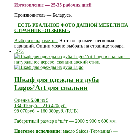
Изготовление — 25-35 рабочих дней.
Производитель — Беларусь.
ЕСТЬ РЕАЛЬНОЕ ФОТО ДАННОЙ МЕБЕЛИ НА
СТРАНИЦЕ «ОТЗЫВЫ».
Выберите параметры
Этот товар имеет несколько
вариаций. Опции можно выбрать на странице товара.
-27%
Шкаф для одежды из дуба
Lugos’Art для спальни
Оценка
5.00
из 5
134 010
руб.
–
216 420
руб.
98 070
руб.
–
160 380
руб.
(
RUB
)
Габаритный размер в*ш*г — 2000 х 900 х 600 мм.
Цветовое исполнение:
масло Saicos (Германия) —