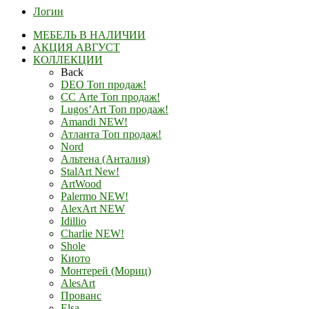
Логин
МЕБЕЛЬ В НАЛИЧИИ
АКЦИЯ АВГУСТ
КОЛЛЕКЦИИ
Back
DEO Топ продаж!
СС Arte Топ продаж!
Lugos’Art Топ продаж!
Amandi NEW!
Атланта Топ продаж!
Nord
Альтена (Анталия)
StalArt New!
ArtWood
Palermo NEW!
AlexArt NEW
Idillio
Charlie NEW!
Shole
Киото
Монтерей (Мориц)
AlesArt
Прованс
Elsa