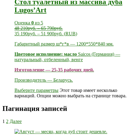
Стол туалетный из массива дуба
Lugos’Art
Оценка
0
из 5
48 210
руб.
–
65 790
руб.
35 190
руб.
–
51 900
руб.
(
RUB
)
Габаритный размер ш*г*в — 1200*550*840 мм.
Цветовое исполнение: масло
Saicos (Германия) —
натуральный, отбеленный, венге
Изготовление — 25-35 рабочих дней.
Производитель — Беларусь.
Выберите параметры
Этот товар имеет несколько
вариаций. Опции можно выбрать на странице товара.
Пагинация записей
1
2
Далее