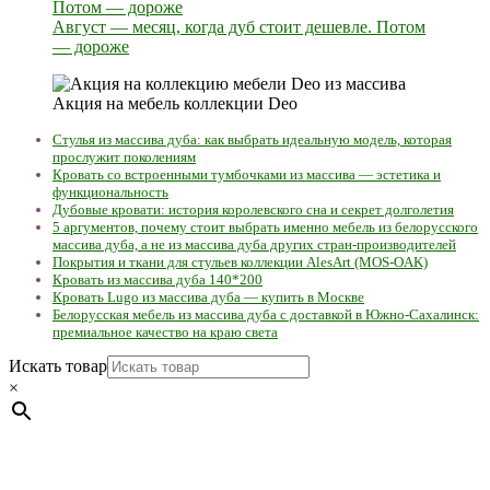
Август — месяц, когда дуб стоит дешевле. Потом
— дороже
Акция на мебель коллекции Deo
Стулья из массива дуба: как выбрать идеальную модель, которая
прослужит поколениям
Кровать со встроенными тумбочками из массива — эстетика и
функциональность
Дубовые кровати: история королевского сна и секрет долголетия
5 аргументов, почему стоит выбрать именно мебель из белорусского
массива дуба, а не из массива дуба других стран-производителей
Покрытия и ткани для стульев коллекции AlesArt (MOS-OAK)
Кровать из массива дуба 140*200
Кровать Lugo из массива дуба — купить в Москве
Белорусская мебель из массива дуба с доставкой в Южно-Сахалинск:
премиальное качество на краю света
Искать товар
×
Мебель натуральная из массива дуба в скандинавском
стиле с экологичным покрытием.
Юр. лицо Частное