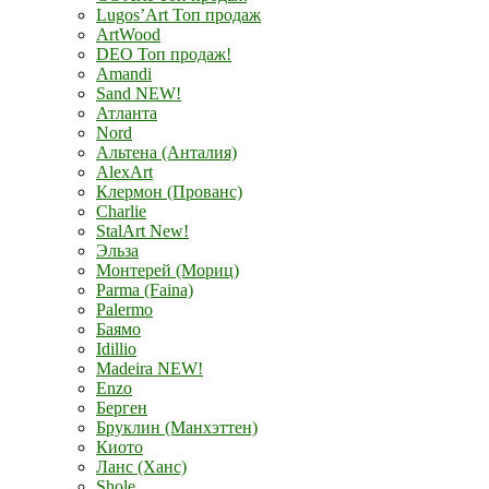
Lugos’Art Топ продаж
ArtWood
DEO Топ продаж!
Amandi
Sand NEW!
Атланта
Nord
Альтена (Анталия)
AlexArt
Клермон (Прованс)
Charlie
StalArt New!
Эльза
Монтерей (Мориц)
Parma (Faina)
Palermo
Баямо
Idillio
Madeira NEW!
Enzo
Берген
Бруклин (Манхэттен)
Киото
Ланс (Ханс)
Shole