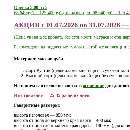
Оценка
5.00
из 5
68 640
руб.
–
125 400
руб.
Диапазон цен: 68 640руб. – 125 4
АКЦИЯ с 01.07.2026 по 31.07.2026
(Цена указана за кровать без стоимости матраса и станд
Рекомендованы
подвесные тумбы из этой же коллекции,
Материал:
массив дуба
Сорт Рустик (цельноламельный щит с сучками зали
Высший сорт (цельноламельный щит без сучков или
На нашем сайте можно заказать
основание
для данной 
Изготовление — 25-35 рабочих дней.
Габаритные размеры:
высота изголовья — 850 мм;
высота от пола до верхнего края царги – 400 мм;
высота от пола до нижнего края царги – 190 мм; (для кро