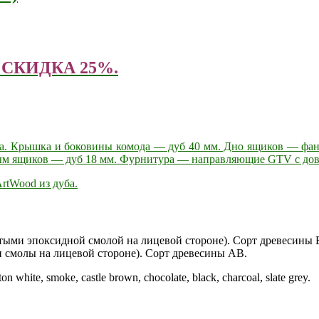
 — СКИДКА 25%.
ба. Крышка и боковины комода — дуб 40 мм. Дно ящиков — фане
м ящиков — дуб 18 мм. Фурнитура — направляющие GTV с дов
rtWood из дуба.
тыми эпоксидной смолой на лицевой стороне). Сорт древесины 
 смолы на лицевой стороне). Сорт древесины АВ.
n white, smoke, castle brown, chocolate, black, charcoal, slate grey.