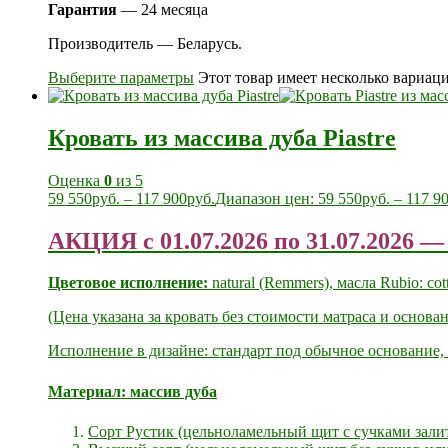
Гарантия
— 24 месяца
Производитель — Беларусь.
Выберите параметры
Этот товар имеет несколько вариац
Кровать из массива дуба Piastre
Оценка
0
из 5
59 550
руб.
–
117 900
руб.
Диапазон цен: 59 550руб. – 117 9
АКЦИЯ с 01.07.2026 по 31.07.2026
Цветовое исполнение:
natural (Remmers), масла Rubio: cotto
(Цена указана за кровать без стоимости матраса и основа
Исполнение в дизайне: стандарт под обычное основание,
Материал:
массив дуба
Сорт Рустик (цельноламельный щит с сучками зали