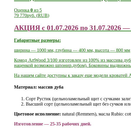
Оценка
0
из 5
79 770
руб.
(
RUB
)
АКЦИЯ с 01.07.2026 по 31.07.2026
Габаритные размеры:
ширина — 1000 мм, глубина — 400 мм, высота — 800 мм
Комод ArtWood 3/100 изготовлен из 100% из массива ду
наценкой возможно шпонир.дубом). Боковины выдвижны
На нашем сайте доступны к заказу еще модели
кроватей A
Материал:
массив дуба
Сорт Рустик (цельноламельный щит с сучками зали
Высший сорт (цельноламельный щит без сучков или
Цветовое исполнение:
natural (Remmers), масла Rubio: cotto
Изготовление — 25-35 рабочих дней.