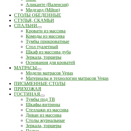
Аликанте (Валенсия)
Мидгард (Milton)
СТОЛЫ ОБЕДЕННЫЕ
СТУЛЬЯ, СКАМЬИ
СПАЛЬНИ
Кровати из массива
Комоды из массива
Тумбы прикроватные
Стол туалетный
Шкаф из массива дуба
Зеркала, торшеры
Основания для кроватей
МАТРАСЫ
Модели матрасов Vegas
Материалы и технологии матрасов Vegas
ПИСЬМЕННЫЕ СТОЛЫ
ПРИХОЖАЯ
ГОСТИНАЯ
Тумбы под ТВ
Шкафы-витрины
Стеллажи из массива
Диван из массива
Столы журнальные
Зеркала, торшеры
Полки