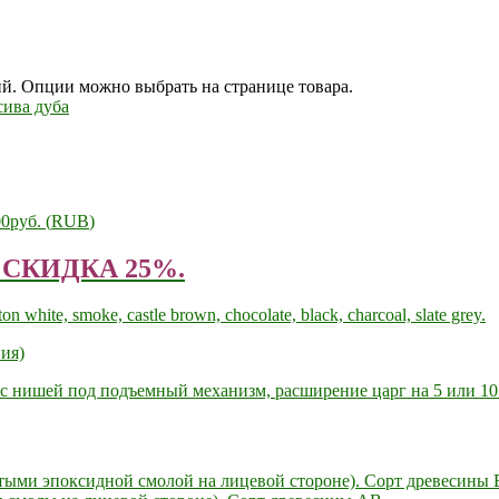
ий. Опции можно выбрать на странице товара.
00руб.
(
RUB
)
 — СКИДКА 25%.
n white, smoke, castle brown, chocolate, black, charcoal, slate grey.
ния)
 с нишей под подъемный механизм, расширение царг на 5 или 10
тыми эпоксидной смолой на лицевой стороне). Сорт древесины 