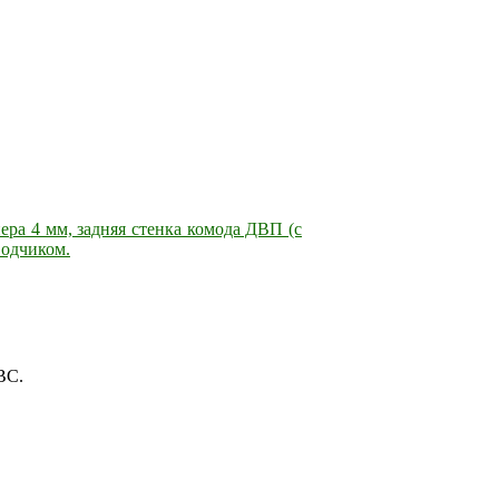
ра 4 мм, задняя стенка комода ДВП (с
одчиком.
ВС.