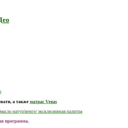
Део
)
вати, а также
матрас Vegas
масло натур/венге/ эксклюзивная палитра
ая программа.