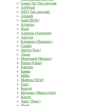
Lugos’Art Топ продаж
ArtWood
DEO Топ продаж!
Amandi
Sand NEW!
Атланта
Nord
Альтена (Анталия)
AlexArt
Клермон (Прованс)
Charlie
StalArt New!
Эльза
Монтерей (Мориц)
Parma (Faina)
Palermo
Баямо
Idillio
Madeira NEW!
Enzo
Берген
Бруклин (Манхэттен)
Киото
Ланс (Ханс)
Shole