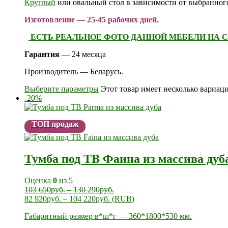
Круглый
или овальный стол в зависимости от выбранного
Изготовление — 25-45 рабочих дней.
ЕСТЬ РЕАЛЬНОЕ ФОТО ДАННОЙ МЕБЕЛИ НА С
Гарантия
— 24 месяца
Производитель — Беларусь.
Выберите параметры
Этот товар имеет несколько вариац
-20%
ТОП продаж
Тумба под ТВ Фаина из массива дуб
Оценка
0
из 5
103 650
руб.
–
130 290
руб.
82 920
руб.
–
104 220
руб.
(
RUB
)
Габаритный размер в*ш*г — 360*1800*530 мм.