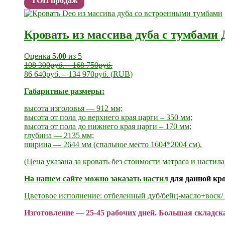
ТОП продаж
Кровать из массива дуба с тумбами 
Оценка
5.00
из 5
108 300
руб.
–
168 750
руб.
86 640
руб.
–
134 970
руб.
(
RUB
)
Габаритные размеры:
высота изголовья — 912 мм;
высота от пола до верхнего края царги – 350 мм;
высота от пола до нижнего края царги – 170 мм;
глубина — 2135 мм;
ширина — 2644 мм (спальное место 1604*2004 см).
(Цена указана за кровать без стоимости матраса и настила
На нашем сайте можно заказать
настил
для данной кро
Цветовое исполнение: отбеленный дуб/бейц-масло+воск/ 
Изготовление — 25-45 рабочих дней. Большая складск