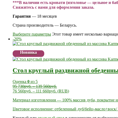
***В наличии есть кровати (изголовье — цельное и бабо
Свяжитесь с нами для оформления заказа.
Гарантия
— 18 месяцев
Страна производитель — Беларусь.
Выберите параметры
Этот товар имеет несколько вариац
-20%
Новинка
Стол круглый раздвижной обеденны
Оценка
0
из 5
95 730
руб.
–
139 560
руб.
76 560
руб.
–
111 660
руб.
(
RUB
)
Материал изготовления — 100% массив дуба, покрытие 
Цветовое исполнение: отбеленный дуб/бейц-масло+воск/ 
Круглый или
овальный стол
в зависимости от выбранного