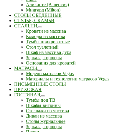
Аликанте (Валенсия)
Мидгард (Milton)
СТОЛЫ ОБЕДЕННЫЕ
СТУЛЬЯ, СКАМЬИ
СПАЛЬНИ
Кровати из массива
Комоды из массива
Тумбы прикроватные
Стол туалетный
Шкаф из массива дуба
Зеркала, торшеры
Основания для кроватей
МАТРАСЫ
Модели матрасов Vegas
Материалы и технологии матрасов Vegas
ПИСЬМЕННЫЕ СТОЛЫ
ПРИХОЖАЯ
ГОСТИНАЯ
Тумбы под ТВ
Шкафы-витрины
Стеллажи из массива
Диван из массива
Столы журнальные
Зеркала, торшеры
Полки